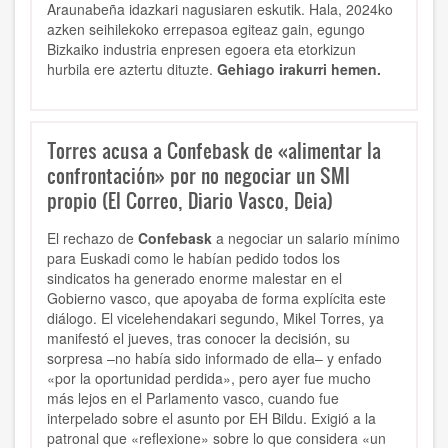
Araunabeña idazkari nagusiaren eskutik. Hala, 2024ko
azken seihilekoko errepasoa egiteaz gain, egungo
Bizkaiko industria enpresen egoera eta etorkizun
hurbila ere aztertu dituzte.
Gehiago irakurri hemen.
Torres acusa a Confebask de «alimentar la
confrontación» por no negociar un SMI
propio (El Correo, Diario Vasco, Deia)
El rechazo de
Confebask
a negociar un salario mínimo
para Euskadi como le habían pedido todos los
sindicatos ha generado enorme malestar en el
Gobierno vasco, que apoyaba de forma explícita este
diálogo. El vicelehendakari segundo, Mikel Torres, ya
manifestó el jueves, tras conocer la decisión, su
sorpresa –no había sido informado de ella– y enfado
«por la oportunidad perdida», pero ayer fue mucho
más lejos en el Parlamento vasco, cuando fue
interpelado sobre el asunto por EH Bildu. Exigió a la
patronal que «reflexione» sobre lo que considera «un