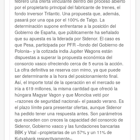
febrero una oferta vinculante dentro del proceso abierto
por el propietario principal del fabricante de trenes, el
fondo inversor Trilantic. Una propuesta que, además,
pasará por una opa por el 100% de Talgo. La
determinación supone enfrentarse a la posición del
Gobierno de España, que públicamente ha señalado
que su apuesta es la liderada por Sidenor. El caso es
que Pesa, participada por PFR –fondo del Gobierno de
Polonia– y la cotizada india Jupiter Wagons están
dispuestas a superar la propuesta económica del
consorcio vasco ofreciendo cerca de 5 euros la acción.
La cifra definitiva se reserva con mimo, ya que puede
ser determinante a la hora del posicionamiento final.
Así, el importe total de la operación en el mercado se
iría a 619 millones, la misma cantidad que ofreció la
húngara Magyar Vagon y que Moncloa vetó por
«razones de seguridad nacional» el pasado verano. Es
el plazo límite para presentar ofertas, aunque Sidenor
ha pedido tener una respuesta antes. Son parámetros
que exceden con creces la capacidad del consorcio de
Sidenor, Gobierno vasco y las fundaciones bancarias
BBK y Vital –propietarias de un 57% y un 11% de
Kutxabank respectivamente–.