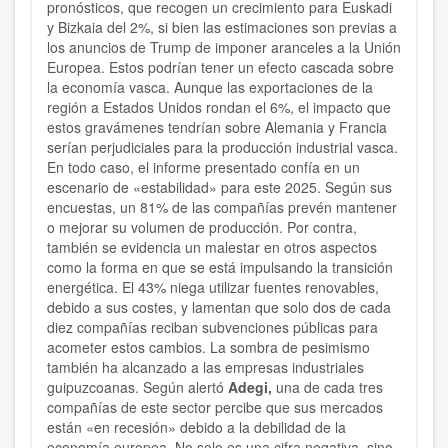
pronósticos, que recogen un crecimiento para Euskadi
y Bizkaia del 2%, si bien las estimaciones son previas a
los anuncios de Trump de imponer aranceles a la Unión
Europea. Estos podrían tener un efecto cascada sobre
la economía vasca. Aunque las exportaciones de la
región a Estados Unidos rondan el 6%, el impacto que
estos gravámenes tendrían sobre Alemania y Francia
serían perjudiciales para la producción industrial vasca.
En todo caso, el informe presentado confía en un
escenario de «estabilidad» para este 2025. Según sus
encuestas, un 81% de las compañías prevén mantener
o mejorar su volumen de producción. Por contra,
también se evidencia un malestar en otros aspectos
como la forma en que se está impulsando la transición
energética. El 43% niega utilizar fuentes renovables,
debido a sus costes, y lamentan que solo dos de cada
diez compañías reciban subvenciones públicas para
acometer estos cambios. La sombra de pesimismo
también ha alcanzado a las empresas industriales
guipuzcoanas. Según alertó
Adegi,
una de cada tres
compañías de este sector percibe que sus mercados
están «en recesión» debido a la debilidad de la
economía europea. No solo es una cifra negativa, sino