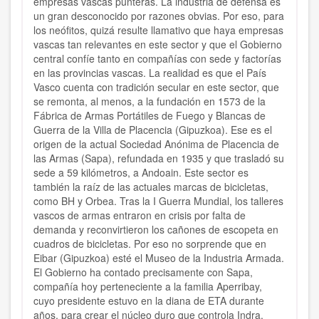
empresas vascas punteras. La industria de defensa es
un gran desconocido por razones obvias. Por eso, para
los neófitos, quizá resulte llamativo que haya empresas
vascas tan relevantes en este sector y que el Gobierno
central confíe tanto en compañías con sede y factorías
en las provincias vascas. La realidad es que el País
Vasco cuenta con tradición secular en este sector, que
se remonta, al menos, a la fundación en 1573 de la
Fábrica de Armas Portátiles de Fuego y Blancas de
Guerra de la Villa de Placencia (Gipuzkoa). Ese es el
origen de la actual Sociedad Anónima de Placencia de
las Armas (Sapa), refundada en 1935 y que trasladó su
sede a 59 kilómetros, a Andoain. Este sector es
también la raíz de las actuales marcas de bicicletas,
como BH y Orbea. Tras la I Guerra Mundial, los talleres
vascos de armas entraron en crisis por falta de
demanda y reconvirtieron los cañones de escopeta en
cuadros de bicicletas. Por eso no sorprende que en
Eibar (Gipuzkoa) esté el Museo de la Industria Armada.
El Gobierno ha contado precisamente con Sapa,
compañía hoy perteneciente a la familia Aperribay,
cuyo presidente estuvo en la diana de ETA durante
años, para crear el núcleo duro que controla Indra.