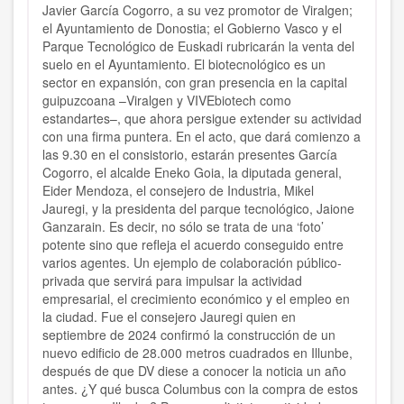
Javier García Cogorro, a su vez promotor de Viralgen;
el Ayuntamiento de Donostia; el Gobierno Vasco y el
Parque Tecnológico de Euskadi rubricarán la venta del
suelo en el Ayuntamiento. El biotecnológico es un
sector en expansión, con gran presencia en la capital
guipuzcoana –Viralgen y VIVEbiotech como
estandartes–, que ahora persigue extender su actividad
con una firma puntera. En el acto, que dará comienzo a
las 9.30 en el consistorio, estarán presentes García
Cogorro, el alcalde Eneko Goia, la diputada general,
Eider Mendoza, el consejero de Industria, Mikel
Jauregi, y la presidenta del parque tecnológico, Jaione
Ganzarain. Es decir, no sólo se trata de una ‘foto’
potente sino que refleja el acuerdo conseguido entre
varios agentes. Un ejemplo de colaboración público-
privada que servirá para impulsar la actividad
empresarial, el crecimiento económico y el empleo en
la ciudad. Fue el consejero Jauregi quien en
septiembre de 2024 confirmó la construcción de un
nuevo edificio de 28.000 metros cuadrados en Illunbe,
después de que DV diese a conocer la noticia un año
antes. ¿Y qué busca Columbus con la compra de estos