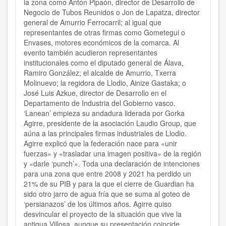
la zona como Antón Pipaón, director de Desarrollo de
Negocio de Tubos Reunidos o Jon de Lapatza, director
general de Amurrio Ferrocarril; al igual que
representantes de otras firmas como Gometegui o
Envases, motores económicos de la comarca. Al
evento también acudieron representantes
institucionales como el diputado general de Álava,
Ramiro González; el alcalde de Amurrio, Txerra
Molinuevo; la regidora de Llodio, Ainize Gastaka; o
José Luis Azkue, director de Desarrollo en el
Departamento de Industria del Gobierno vasco.
‘Lanean’ empieza su andadura liderada por Gorka
Agirre, presidente de la asociación Laudio Group, que
aúna a las principales firmas industriales de Llodio.
Agirre explicó que la federación nace para «unir
fuerzas» y «trasladar una imagen positiva» de la región
y «darle ‘punch’». Toda una declaración de intenciones
para una zona que entre 2008 y 2021 ha perdido un
21% de su PIB y para la que el cierre de Guardian ha
sido otro jarro de agua fría que se suma al goteo de
‘persianazos’ de los últimos años. Agirre quiso
desvincular el proyecto de la situación que vive la
antigua Villosa, aunque su presentación coincide