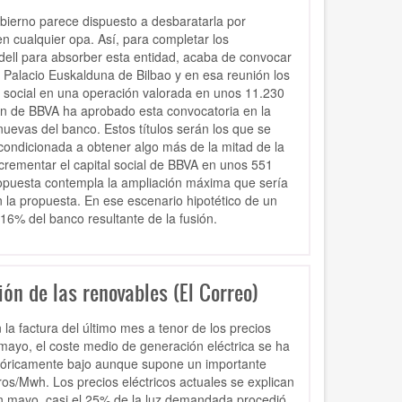
bierno parece dispuesto a desbaratarla por
en cualquier opa. Así, para completar los
adell para absorber esta entidad, acaba de convocar
el Palacio Euskalduna de Bilbao y en esa reunión los
l social en una operación valorada en unos 11.230
ción de BBVA ha aprobado esta convocatoria en la
nuevas del banco. Estos títulos serán los que se
 condicionada a obtener algo más de la mitad de la
crementar el capital social de BBVA en unos 551
ropuesta contempla la ampliación máxima que sería
 la propuesta. En ese escenario hipotético de un
 16% del banco resultante de la fusión.
ión de las renovables (El Correo)
la factura del último mes a tenor de los precios
mayo, el coste medio de generación eléctrica se ha
istóricamente bajo aunque supone un importante
os/Mwh. Los precios eléctricos actuales se explican
 En mayo, casi el 25% de la luz demandada procedió