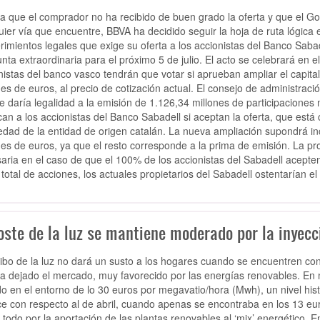
a que el comprador no ha recibido de buen grado la oferta y que el Go
uier vía que encuentre, BBVA ha decidido seguir la hoja de ruta lógica 
rimientos legales que exige su oferta a los accionistas del Banco Sab
unta extraordinaria para el próximo 5 de julio. El acto se celebrará en 
nistas del banco vasco tendrán que votar si aprueban ampliar el capita
nes de euros, al precio de cotización actual. El consejo de administra
e daría legalidad a la emisión de 1.126,34 millones de participaciones 
can a los accionistas del Banco Sabadell si aceptan la oferta, que está
edad de la entidad de origen catalán. La nueva ampliación supondrá in
nes de euros, ya que el resto corresponde a la prima de emisión. La p
aria en el caso de que el 100% de los accionistas del Sabadell acepten
 total de acciones, los actuales propietarios del Sabadell ostentarían el
oste de la luz se mantiene moderado por la inyecc
cibo de la luz no dará un susto a los hogares cuando se encuentren con 
a dejado el mercado, muy favorecido por las energías renovables. En 
do en el entorno de lo 30 euros por megavatio/hora (Mwh), un nivel h
e con respecto al de abril, cuando apenas se encontraba en los 13 eur
 todo por la aportación de las plantas renovables al ‘mix’ energético.