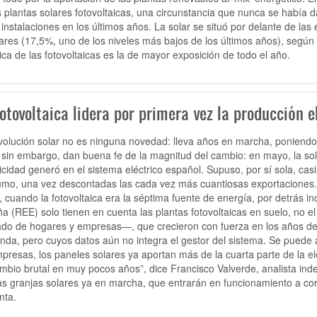
s plantas solares fotovoltaicas, una circunstancia que nunca se había 
 instalaciones en los últimos años. La solar se situó por delante de las
ares (17,5%, uno de los niveles más bajos de los últimos años), según
rica de las fotovoltaicas es la de mayor exposición de todo el año.
otovoltaica lidera por primera vez la producción el
volución solar no es ninguna novedad: lleva años en marcha, poniendo p
, sin embargo, dan buena fe de la magnitud del cambio: en mayo, la sol
ricidad generó en el sistema eléctrico español. Supuso, por sí sola, cas
mo, una vez descontadas las cada vez más cuantiosas exportaciones.
o, cuando la fotovoltaica era la séptima fuente de energía, por detrás in
a (REE) solo tienen en cuenta las plantas fotovoltaicas en suelo, no 
jado de hogares y empresas—, que crecieron con fuerza en los años de 
da, pero cuyos datos aún no integra el gestor del sistema. Se puede
presas, los paneles solares ya aportan más de la cuarta parte de la 
mbio brutal en muy pocos años”, dice Francisco Valverde, analista inde
s granjas solares ya en marcha, que entrarán en funcionamiento a corto
nta.