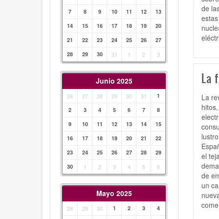
de la
7
8
9
10
11
12
13
estas
14
15
16
17
18
19
20
nucle
eléct
21
22
23
24
25
26
27
28
29
30
31
1
2
3
La f
Junio 2025
26
27
28
29
30
31
1
La re
hitos
2
3
4
5
6
7
8
elect
9
10
11
12
13
14
15
consu
lustr
16
17
18
19
20
21
22
Españ
23
24
25
26
27
28
29
el te
deman
30
1
2
3
4
5
6
de em
un ca
Mayo 2025
nueva
come
28
29
30
1
2
3
4