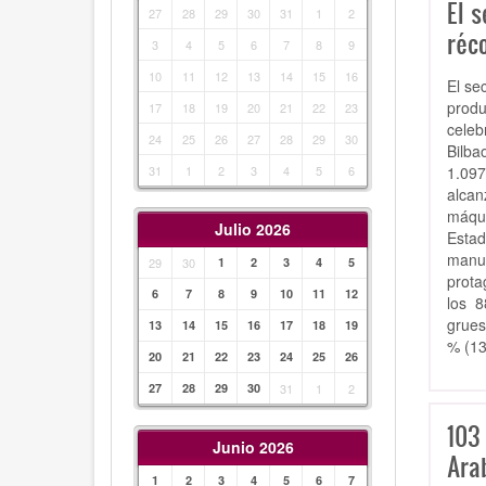
El 
27
28
29
30
31
1
2
réco
3
4
5
6
7
8
9
10
11
12
13
14
15
16
El
sec
produ
17
18
19
20
21
22
23
celeb
24
25
26
27
28
29
30
Bilba
1.097
31
1
2
3
4
5
6
alcan
máqui
Julio 2026
Estad
manuf
29
30
1
2
3
4
5
prota
6
7
8
9
10
11
12
los 8
grues
13
14
15
16
17
18
19
% (13
20
21
22
23
24
25
26
27
28
29
30
31
1
2
103
Junio 2026
Ara
1
2
3
4
5
6
7