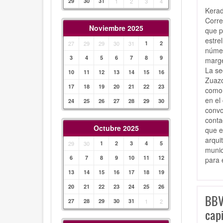
29
30
31
1
2
3
4
Kerad
Corre
Noviembre 2025
que p
estre
27
29
29
30
31
1
2
númer
3
4
5
6
7
8
9
marge
La se
10
11
12
13
14
15
16
Zuazo
17
18
19
20
21
22
23
como 
en el
24
25
26
27
28
29
30
convo
conta
Octubre 2025
que e
arqui
29
30
1
2
3
4
5
munic
6
7
8
9
10
11
12
para 
13
14
15
16
17
18
19
20
21
22
23
24
25
26
BBV
27
28
29
30
31
1
2
capi