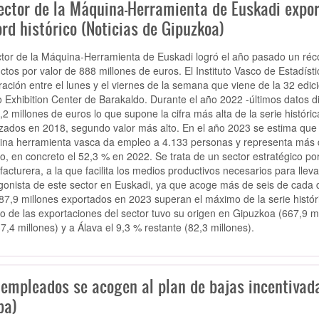
sector de la Máquina-Herramienta de Euskadi expo
rd histórico (Noticias de Gipuzkoa)
tor de la Máquina-Herramienta de Euskadi logró el año pasado un réc
ctos por valor de 888 millones de euros. El Instituto Vasco de Estadíst
ración entre el lunes y el viernes de la semana que viene de la
32 edic
o Exhibition Center de Barakaldo.
Durante el año 2022 -últimos datos dis
,2 millones de euros lo que supone la cifra más alta de la serie históri
zados en 2018, segundo valor más alto.
En el año 2023 se estima que 
na herramienta vasca da empleo a 4.133 personas y representa más de 
o, en concreto el 52,3 % en 2022. Se trata de un
sector estratégico por
acturera
, a la que facilita los medios productivos necesarios para llev
gonista de este sector en Euskadi, ya que
acoge más de seis de cada 
87,9 millones exportados en 2023 superan el máximo de la serie histór
o de las exportaciones del sector tuvo su origen en Gipuzkoa (667,9 mi
7,4 millones) y a Álava el 9,3 % restante (82,3 millones).
 empleados se acogen al plan de bajas incentivada
ba)