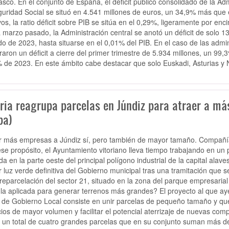
asco. En el conjunto de España, el déficit público consolidado de la A
guridad Social se situó en 4.541 millones de euros, un 34,9% más que
ivos, la ratio déficit sobre PIB se sitúa en el 0,29%, ligeramente por e
 marzo pasado, la Administración central se anotó un déficit de solo 
do de 2023, hasta situarse en el 0,01% del PIB. En el caso de las adm
traron un déficit a cierre del primer trimestre de 5.934 millones, un 99,
 de 2023. En este ámbito cabe destacar que solo Euskadi, Asturias y 
oria reagrupa parcelas en Júndiz para atraer a m
ba)
r más empresas a Júndiz sí, pero también de mayor tamaño. Compañía
se propósito, el Ayuntamiento vitoriano lleva tiempo trabajando en un 
da en la parte oeste del principal polígono industrial de la capital ala
ir luz verde definitiva del Gobierno municipal tras una tramitación que
 reparcelación del sector 21, situado en la zona del parque empresaria
la aplicada para generar terrenos más grandes? El proyecto al que ayer
 de Gobierno Local consiste en unir parcelas de pequeño tamaño y que
ios de mayor volumen y facilitar el potencial aterrizaje de nuevas com
 un total de cuatro grandes parcelas que en su conjunto suman más d