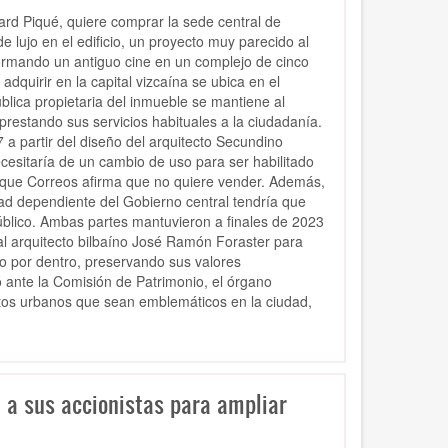
ard Piqué, quiere comprar la sede central de
e lujo en el edificio, un proyecto muy parecido al
ormando un antiguo cine en un complejo de cinco
dquirir en la capital vizcaína se ubica en el
blica propietaria del inmueble se mantiene al
restando sus servicios habituales a la ciudadanía.
a partir del diseño del arquitecto Secundino
cesitaría de un cambio de uso para ser habilitado
rque Correos afirma que no quiere vender. Además,
dad dependiente del Gobierno central tendría que
úblico. Ambas partes mantuvieron a finales de 2023
al arquitecto bilbaíno José Ramón Foraster para
no por dentro, preservando sus valores
ó ante la Comisión de Patrimonio, el órgano
tos urbanos que sean emblemáticos en la ciudad,
 a sus accionistas para ampliar