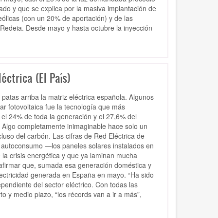
dado y que se explica por la masiva implantación de
 eólicas (con un 20% de aportación) y de las
 Redeia. Desde mayo y hasta octubre la inyección
éctrica (El País)
atas arriba la matriz eléctrica española. Algunos
ar fotovoltaica fue la tecnología que más
i el 24% de toda la generación y el 27,6% del
 Algo completamente inimaginable hace solo un
cluso del carbón. Las cifras de Red Eléctrica de
el autoconsumo —los paneles solares instalados en
la crisis energética y que ya laminan mucha
 afirmar que, sumada esa generación doméstica y
electricidad generada en España en mayo. “Ha sido
pendiente del sector eléctrico. Con todas las
 y medio plazo, “los récords van a ir a más”,