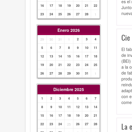
es el
16
17
18
19
20
21
22
Junto
nueva
23
24
25
26
27
28
1
Enero 2026
Cie
29
30
31
1
2
3
4
5
6
7
8
9
10
11
El fa
de in
12
13
14
15
16
17
18
(BEI)
19
20
21
22
23
24
25
a la 
de fa
26
27
28
29
30
31
1
produ
reind
Diciembre 2025
adapt
con e
1
2
3
4
5
6
7
comerc
8
9
10
11
12
13
14
15
16
17
18
19
20
21
22
23
24
25
26
27
28
La e