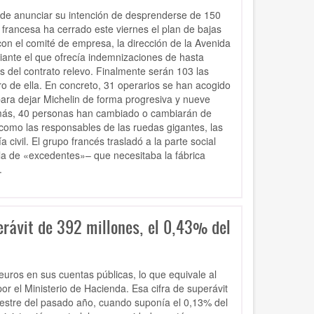
s de anunciar su intención de desprenderse de 150
 francesa ha cerrado este viernes el plan de bajas
con el comité de empresa, la dirección de la Avenida
diante el que ofrecía indemnizaciones de hasta
s del contrato relevo. Finalmente serán 103 las
o de ella. En concreto, 31 operarios se han acogido
ara dejar Michelin de forma progresiva y nueve
demás, 40 personas han cambiado o cambiarán de
as como las responsables de las ruedas gigantes, las
ivil. El grupo francés trasladó a la parte social
la de «excedentes»– que necesitaba la fábrica
.
erávit de 392 millones, el 0,43% del
euros en sus cuentas públicas, lo que equivale al
or el Ministerio de Hacienda. Esa cifra de superávit
rimestre del pasado año, cuando suponía el 0,13% del