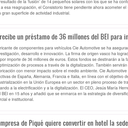
 resultado de la ‘fusión’ de 14 pequeños solares con los que se ha c
 a esa reagrupación, el Consistorio tiene pendiente ahora acometer el 
 gran superficie de actividad industrial.
 recibe un préstamo de 36 millones del BEI para i
bricante de componentes para vehículos Cie Automotive se ha asegurad
vestigación, desarrollo e innovación. La firma de origen vasco ha log
 por importe de 36 millones de euros. Estos fondos se destinarán a la 
optimización de procesos a través de la digitalización. También servirá
bricación con menor impacto sobre el medio ambiente. Cie Automotive r
ctivas de España, Alemania, Francia e Italia, en línea con el objetivo de
ustrialización en la Unión Europea en un sector en pleno proceso de tr
ando a la electrificación y a la digitalización. El CEO, Jesús María Her
l BEI en 15 años y añadió que se enmarca en la estrategia de diversifi
ial e institucional.
mpresa de Piqué quiere convertir en hotel la sede