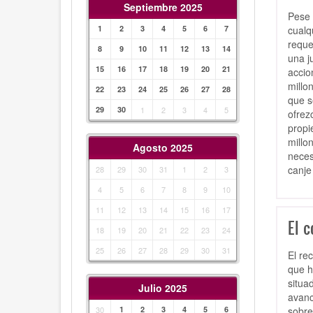
Septiembre 2025
Pese 
cualq
1
2
3
4
5
6
7
reque
8
9
10
11
12
13
14
una j
15
16
17
18
19
20
21
accio
millo
22
23
24
25
26
27
28
que s
29
30
1
2
3
4
5
ofrez
propi
millo
Agosto 2025
neces
canje
28
29
30
31
1
2
3
4
5
6
7
8
9
10
11
12
13
14
15
16
17
El c
18
19
20
21
22
23
24
25
26
27
28
29
30
31
El re
que h
situa
Julio 2025
avanc
sobre
30
1
2
3
4
5
6