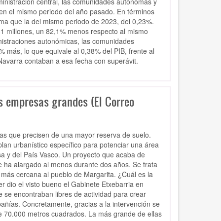
dministración central, las comunidades autónomas y
 en el mismo periodo del año pasado. En términos
ncima que la del mismo periodo de 2023, del 0,23%.
131 millones, un 82,1% menos respecto al mismo
inistraciones autonómicas, las comunidades
3% más, lo que equivale al 0,38% del PIB, frente al
Navarra contaban a esa fecha con superávit.
ás empresas grandes (El Correo
s que precisen de una mayor reserva de suelo.
plan urbanístico específico para potenciar una área
vesa y del País Vasco. Un proyecto que acaba de
 se ha alargado al menos durante dos años. Se trata
l más cercana al pueblo de Margarita. ¿Cuál es la
 dio el visto bueno el Gabinete Etxebarria en
 se encontraban libres de actividad para crear
pañías. Concretamente, gracias a la intervención se
e 70.000 metros cuadrados. La más grande de ellas