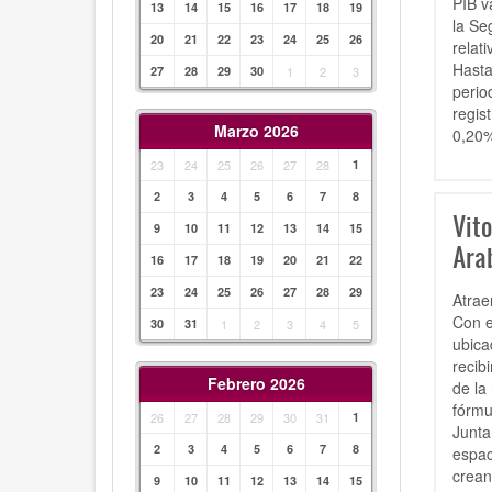
PIB v
13
14
15
16
17
18
19
la Se
20
21
22
23
24
25
26
relat
Hasta
27
28
29
30
1
2
3
perio
regis
Marzo 2026
0,20%
23
24
25
26
27
28
1
2
3
4
5
6
7
8
Vit
9
10
11
12
13
14
15
Ara
16
17
18
19
20
21
22
23
24
25
26
27
28
29
Atrae
Con e
30
31
1
2
3
4
5
ubica
recib
Febrero 2026
de la
fórmu
26
27
28
29
30
31
1
Junta
2
3
4
5
6
7
8
espac
crean
9
10
11
12
13
14
15