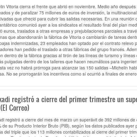
lin Vitoria cierra el frente que abrió en noviembre. Medio año despué
ados y de paralizar 75 millones de euros de inversión, la multinacional
tivadas que ofreció para cubrir las salidas necesarias. En una reunión 
antábrico comunicó ayer a los sindicatos el resultado final del plan me
0 euros, traslados a otras empresas y prejubilaciones parciales a travé
nas que abandonarán la fábrica de Vitoria o cambiarán de tareas dentr
 bajas indemnizadas, 23 empleados han optado por el contrato relevo p
jadores han pedido el traslado a otras fábricas del grupo francés. A
ón dentro de la fábrica gracias al tirón de las líneas de turismo y líne
s pulgadas dentro de los talleres que hacen neumáticos para ingeniería c
sta vez no habrá prórroga para alcanzar las 150 salidas –Michelin hab
sa. No se prorrogarán los incentivos como sí ocurrió a finales de enero
kadi registró a cierre del primer trimestre un sup
(El Correo)
di registró a cierre del mes de marzo un superávit de 392 millones de 
 de su Producto Interior Bruto (PIB), según los datos publicados ayer p
s del triple que los 113 millones contabilizados al cierre del primer t