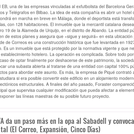
 EB, una de las empresas vinculadas al exfutbolista del Barcelona Ger
os y Telégrafos en Bilbao. La idea de esta compañía es abrir un hotel d
ondrá en marcha en breve en Málaga, donde el deportista está transf
llas, con 128 habitaciones. El inmueble que la mercantil catalana desea a
o 19 de la Alameda de Urquijo, en el distrito de Abando. La entidad pú
n de estos planes y asegura que «sigue y seguirá» en esta ubicación p
de de Correos es una construcción histórica que fue levantada en 1927 
. Es un inmueble que está protegido por la normativa vigente y que ne
establecimiento hotelero. La operación es complicada. Sobre todo po
 caso de optar finalmente por deshacerse de este patrimonio, la socie
car una subasta abierta al tratarse de una entidad con capital 100% p
ctos para abordar este asunto. Es más, la empresa de Piqué contrató 
studiara si era posible convertir este edificio en un alojamiento moder
tectónicos estructurales. A finales del año pasado, Foraster compareci
ipal que supervisa cualquier modificación que pueda afectar a elemen
exponer las líneas maestras de su posible futuro proyecto.
A da un paso más en la opa al Sabadell y convoca
tal (El Correo, Expansión, Cinco Días)