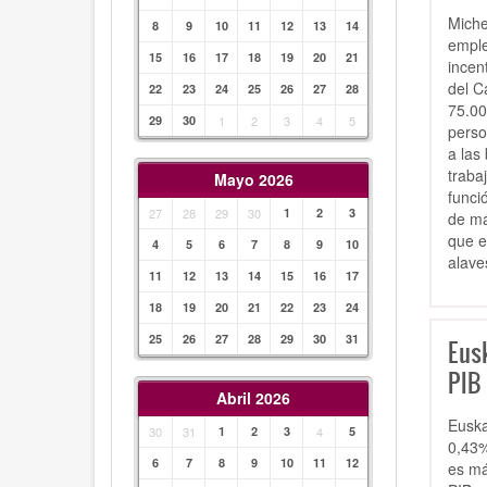
Miche
8
9
10
11
12
13
14
emple
15
16
17
18
19
20
21
incen
del C
22
23
24
25
26
27
28
75.00
29
30
1
2
3
4
5
perso
a las
traba
Mayo 2026
funci
27
28
29
30
1
2
3
de má
que e
4
5
6
7
8
9
10
alave
11
12
13
14
15
16
17
18
19
20
21
22
23
24
25
26
27
28
29
30
31
Eus
PIB 
Abril 2026
Euska
30
31
1
2
3
4
5
0,43%
6
7
8
9
10
11
12
es má