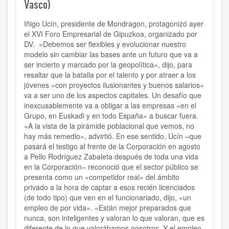
Vasco)
Iñigo Ucín, presidente de Mondragon, protagonizó ayer
el XVI Foro Empresarial de Gipuzkoa, organizado por
DV. «Debemos ser flexibles y evolucionar nuestro
modelo sin cambiar las bases ante un futuro que va a
ser incierto y marcado por la geopolítica», dijo, para
resaltar que la batalla por el talento y por atraer a los
jóvenes «con proyectos ilusionantes y buenos salarios»
va a ser uno de los aspectos capitales. Un desafío que
inexcusablemente va a obligar a las empresas «en el
Grupo, en Euskadi y en todo España» a buscar fuera.
«A la vista de la pirámide poblacional que vemos, no
hay más remedio», advirtió. En ese sentido, Ucín –que
pasará el testigo al frente de la Corporación en agosto
a Pello Rodríguez Zabaleta después de toda una vida
en la Corporación– reconoció que el sector público se
presenta como un «competidor real» del ámbito
privado a la hora de captar a esos recién licenciados
(de todo tipo) que ven en el funcionariado, dijo, «un
empleo de por vida». «Están mejor preparados que
nunca, son inteligentes y valoran lo que valoran, que es
diferente de lo que valorábamos nosotros. Y el empleo