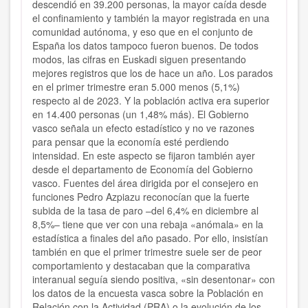
descendió en 39.200 personas, la mayor caída desde
el confinamiento y también la mayor registrada en una
comunidad autónoma, y eso que en el conjunto de
España los datos tampoco fueron buenos. De todos
modos, las cifras en Euskadi siguen presentando
mejores registros que los de hace un año. Los parados
en el primer trimestre eran 5.000 menos (5,1%)
respecto al de 2023. Y la población activa era superior
en 14.400 personas (un 1,48% más). El Gobierno
vasco señala un efecto estadístico y no ve razones
para pensar que la economía esté perdiendo
intensidad. En este aspecto se fijaron también ayer
desde el departamento de Economía del Gobierno
vasco. Fuentes del área dirigida por el consejero en
funciones Pedro Azpiazu reconocían que la fuerte
subida de la tasa de paro –del 6,4% en diciembre al
8,5%– tiene que ver con una rebaja «anómala» en la
estadística a finales del año pasado. Por ello, insistían
también en que el primer trimestre suele ser de peor
comportamiento y destacaban que la comparativa
interanual seguía siendo positiva, «sin desentonar» con
los datos de la encuesta vasca sobre la Población en
Relación con la Actividad (PRA) o la evolución de los