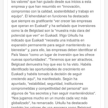
los valores" que han guiado desde sus inicios a esta
empresa y que han resumido en "innovación,
compromiso con la calidad, sostenibilidad y trabajo en
equipo".
El lehendakari en funciones ha destacado
que
siempre es gratificante "ver crecer las empresas
que operan en Euskadi"
y ha señalado que inversiones
como la de Belgiclast son la "muestra más clara del
potencial que ven" en Euskadi.
Iñigo Urkullu ha
indicado que Euskadi "necesita una industria en
expansión permanente para seguir manteniendo su
bienestar" y, para ello, las empresas deben identificar el
País Vasco "como un lugar de inversión que les ofrece
nuevas oportunidades". "Tenemos que ser atractivos.
Belgicast demuestra hoy que eso lo ha visto. Habéis
identificado las oportunidades de crecimiento en
Euskadi y habéis tomado la decisión de seguir
creciendo aquí", ha manifestado.
Según ha
apuntado,
"estabilidad, seguridad, instituciones
comprometidas y competitividad del personal"
son
algunos de "los secretos y han seguir manteniéndolos".
"Nos jugamos mucho en un mundo cada vez más
globalizado", ha remarcado. Urkullu ha destacado
también los valores de una empresa como Belgicast,