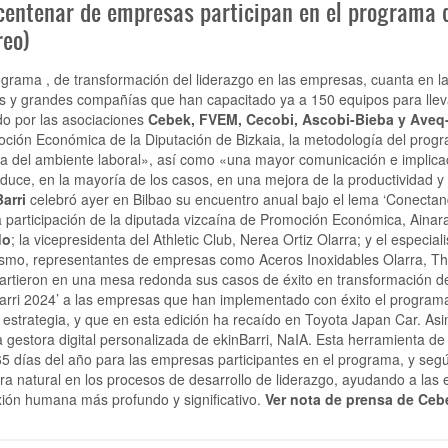
centenar de empresas participan en el programa de
reo)
ograma , de transformación del liderazgo en las empresas, cuanta en la
 y grandes compañías que han capacitado ya a 150 equipos para lleva
o por las asociaciones
Cebek, FVEM, Cecobi, Ascobi-Bieba y Aveq
ción Económica de la Diputación de Bizkaia, la metodología del prog
a del ambiente laboral», así como «una mayor comunicación e implicac
aduce, en la mayoría de los casos, en una mejora de la productividad y
Barri
celebró ayer en Bilbao su encuentro anual bajo el lema ‘Conectan
a participación de la diputada vizcaína de Promoción Económica, Ainar
do
; la vicepresidenta del Athletic Club, Nerea Ortiz Olarra; y el especial
smo, representantes de empresas como Aceros Inoxidables Olarra, Thi
rtieron en una mesa redonda sus casos de éxito en transformación de 
arri 2024’ a las empresas que han implementado con éxito el programa
 estrategia, y que en esta edición ha recaído en Toyota Japan Car. Asi
 gestora digital personalizada de ekinBarri, NaIA. Esta herramienta de in
65 días del año para las empresas participantes en el programa, y seg
a natural en los procesos de desarrollo de liderazgo, ayudando a las
ión humana más profundo y significativo.
Ver nota de prensa de Ceb