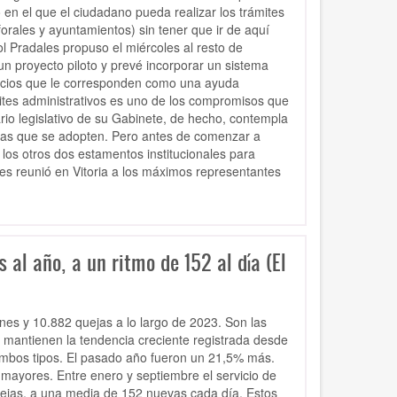
o en el que el ciudadano pueda realizar los trámites
rales y ayuntamientos) sin tener que ir de aquí
ol Pradales propuso el miércoles al resto de
un proyecto piloto y prevé incorporar un sistema
rvicios que le corresponden como una ayuda
ites administrativos es uno de los compromisos que
rio legislativo de su Gabinete, de hecho, contempla
idas que se adopten. Pero antes de comenzar a
 los otros dos estamentos institucionales para
es reunió en Vitoria a los máximos representantes
l año, a un ritmo de 152 al día (El
ones y 10.882 quejas a lo largo de 2023. Son las
y mantienen la tendencia creciente registrada desde
 ambos tipos. El pasado año fueron un 21,5% más.
 mayores. Entre enero y septiembre el servicio de
quejas, a una media de 152 nuevas cada día. Estos