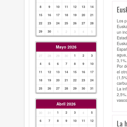
8
9
10
11
12
13
14
Eusk
15
16
17
18
19
20
21
Los p
22
23
24
25
26
27
28
Euska
un in
29
30
1
2
3
4
5
Estad
Euska
Mayo 2026
Españ
agua,
27
28
29
30
1
2
3
3,1%.
4
5
6
7
8
9
10
Por d
el ot
11
12
13
14
15
16
17
(1,5%
18
19
20
21
22
23
24
carbu
La in
25
26
27
28
29
30
31
2,5%.
vasco
Abril 2026
30
31
1
2
3
4
5
6
7
8
9
10
11
12
La h