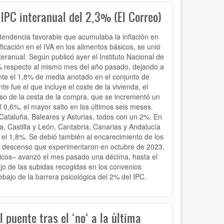
 IPC interanual del 2,3% (El Correo)
tendencia favorable que acumulaba la inflación en
ficación en el IVA en los alimentos básicos, se unió
eranual. Según publicó ayer el Instituto Nacional de
,3% respecto al mismo mes del año pasado, dejando a
te el 1,8% de media anotado en el conjunto de
e fue el que incluye el coste de la vivienda, el
luso de la cesta de la compra, que se incrementó un
 0,6%, el mayor salto en los últimos seis meses.
Cataluña, Baleares y Asturias, todos con un 2%. En
, Castilla y León, Cantabria, Canarias y Andalucía
 el 1,8%. Se debió también al encarecimiento de los
e al descenso que experimentaron en octubre de 2023.
ticos– avanzó el mes pasado una décima, hasta el
jo de las subidas recogidas en los convenios
bajo de la barrera psicológica del 2% del IPC.
 puente tras el ‘no‘ a la última