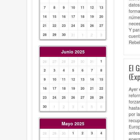
datos
7
8
9
10
11
12
13
forma
númer
14
15
16
17
18
19
20
neces
21
22
23
24
25
26
27
Y par
28
29
30
31
1
2
3
cuent
Rebe
Junio 2025
26
27
28
29
30
31
1
El G
2
3
4
5
6
7
8
(Exp
9
10
11
12
13
14
15
Ayer 
16
17
18
19
20
21
22
refor
23
24
25
26
27
28
29
forza
30
1
2
3
4
5
6
hasta
por l
recup
Mayo 2025
Europ
antes
28
29
30
1
2
3
4
energ