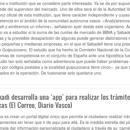
na o institución que se considere parte interesada. Ya se da por supu
sede del supervisor del mercado. Uno de ellos será el de la Autoridad
oz oficial de esta institución, que tiene carácter independiente y cuyas 
tencia en el ámbito de la comunidad autónoma vasca. «Analizaremos l
di y emitiremos un informe», señalaron ayer desde este organismo. A
jo va a estudiar si la suma de las cuotas de mercado de BBVA y Sabade
nas y la previsible desaparición de algunas puede generar distorsiones 
s pequeñas y medianas empresas, en el que el Sabadell tiene una prese
 Guipuzcoano. El estudio que ha hecho la Comisión Nacional de la Co
emas de competencia en el conjunto de España ante una hipotética fus
tudio tan solo señalaba como advertencia que puede haber problemas e
 por códigos postales y la localidad guipuzcoana tiene cinco–, ya que 
cados en la operación. De fusionarse solo quedaría uno.
adi desarrolla una ‘app’ para realizar los trámit
as (El Correo, Diario Vasco)
ea es crear un portal digital único que permita al ciudadano realizar t
amientos sin tener que ir de aquí para allá. Es la medida estrella del p
mpla dar información personalizada al ciudadano a través de su ‘carné