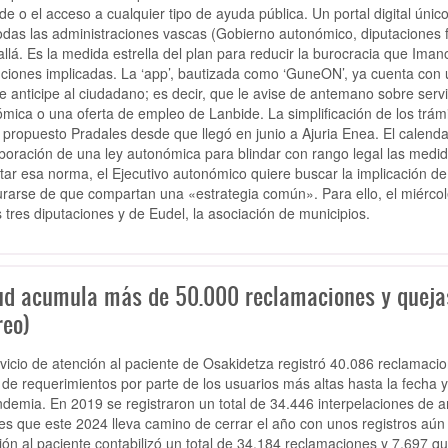
de o el acceso a cualquier tipo de ayuda pública. Un portal digital únic
odas las administraciones vascas (Gobierno autonómico, diputaciones fo
allá. Es la medida estrella del plan para reducir la burocracia que Iman
tuciones implicadas. La ‘app’, bautizada como ‘GuneON’, ya cuenta con 
e anticipe al ciudadano; es decir, que le avise de antemano sobre se
mica o una oferta de empleo de Lanbide. La simplificación de los trám
 propuesto Pradales desde que llegó en junio a Ajuria Enea. El calenda
aboración de una ley autonómica para blindar con rango legal las med
tar esa norma, el Ejecutivo autonómico quiere buscar la implicación de
rarse de que compartan una «estrategia común». Para ello, el miércol
s tres diputaciones y de Eudel, la asociación de municipios.
ud acumula más de 50.000 reclamaciones y quejas a
reo)
rvicio de atención al paciente de Osakidetza registró 40.086 reclamaci
s de requerimientos por parte de los usuarios más altas hasta la fecha 
ndemia. En 2019 se registraron un total de 34.446 interpelaciones de
es que este 2024 lleva camino de cerrar el año con unos registros aún
ión al paciente contabilizó un total de 34.184 reclamaciones y 7.697 