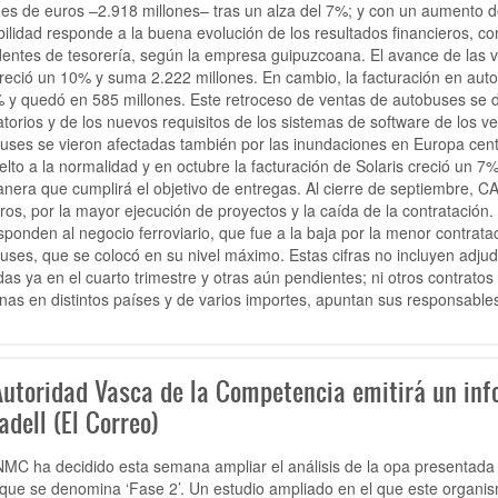
nes de euros –2.918 millones– tras un alza del 7%; y con un aumento de
bilidad responde a la buena evolución de los resultados financieros, c
entes de tesorería, según la empresa guipuzcoana. El avance de las v
reció un 10% y suma 2.222 millones. En cambio, la facturación en autobu
 y quedó en 585 millones. Este retroceso de ventas de autobuses se d
atorios y de los nuevos requisitos de los sistemas de software de los v
uses se vieron afectadas también por las inundaciones en Europa cent
elto a la normalidad y en octubre la facturación de Solaris creció un 7
nera que cumplirá el objetivo de entregas. Al cierre de septiembre, C
ros, por la mayor ejecución de proyectos y la caída de la contratación. 
sponden al negocio ferroviario, que fue a la baja por la menor contrata
uses, que se colocó en su nivel máximo. Estas cifras no incluyen adju
das ya en el cuarto trimestre y otras aún pendientes; ni otros contrato
as en distintos países y de varios importes, apuntan sus responsables
Autoridad Vasca de la Competencia emitirá un inf
dell (El Correo)
MC ha decidido esta semana ampliar el análisis de la opa presentada 
 que se denomina ‘Fase 2’. Un estudio ampliado en el que este organis