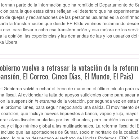
 forman parte de la información que ha remitido el Departamento de Sa
ción para la que estas cifras reflejan «el deterioro que ha experiment
o de quejas y reclamaciones de las personas usuarias es la confirmaci
aria la transformación que desde EH Bildu venimos reclamando desde h
a eso, para llevar a cabo esa transformación y esa mejora de los servi
a la opinión, las experiencias y las demandas de las y los usuarios del
ka Ubera.
obierno vuelve a retrasar la votación de la reform
ansión, El Correo, Cinco Días, El Mundo, El País)
el Gobierno volvió a echar el freno de mano en el último minuto para evi
ma fiscal. Al evidenciar la falta de apoyos suficientes como para sacar
ron la suspensión
in extremis
de la votación, por segunda vez en esta 
 el próximo lunes, para seguir negociando una salida. El movimiento dej
a coalición, que incluye nuevos impuestos a banca, vapeo y lujo, mayor p
erar alzas fiscales anuladas por los tribunales, pero también los com
ea y el tipo mínimo global a las multinacionales. La reforma fiscal del 
 incluso que las aportaciones de Sumar, socio minoritario de la coalició
ético, lo que ha despertado el rechazo de Unidas Podemos, ERC, Bildu 