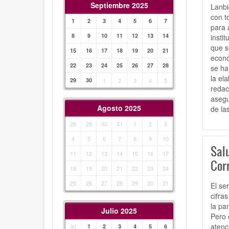
Septiembre 2025
Lanbi
con t
1
2
3
4
5
6
7
para 
8
9
10
11
12
13
14
insti
que s
15
16
17
18
19
20
21
econó
22
23
24
25
26
27
28
se ha
la el
29
30
1
2
3
4
5
redac
asegu
Agosto 2025
de la
28
29
30
31
1
2
3
4
5
6
7
8
9
10
Sal
11
12
13
14
15
16
17
Cor
18
19
20
21
22
23
24
25
26
27
28
29
30
31
El se
cifra
la pa
Julio 2025
Pero 
atenc
30
1
2
3
4
5
6