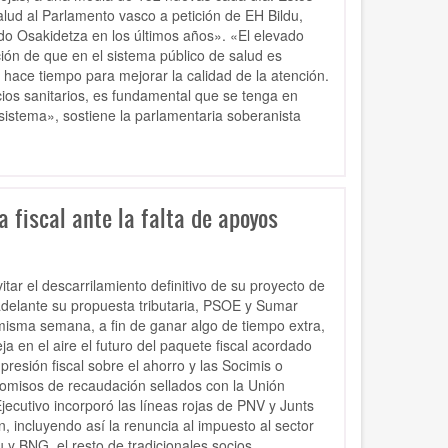
lud al Parlamento vasco a petición de EH Bildu,
ado Osakidetza en los últimos años». «El elevado
ón de que en el sistema público de salud es
ace tiempo para mejorar la calidad de la atención.
cios sanitarios, es fundamental que se tenga en
 sistema», sostiene la parlamentaria soberanista
a fiscal ante la falta de apoyos
tar el descarrilamiento definitivo de su proyecto de
 adelante su propuesta tributaria, PSOE y Sumar
misma semana, a fin de ganar algo de tiempo extra,
a en el aire el futuro del paquete fiscal acordado
resión fiscal sobre el ahorro y las Socimis o
promisos de recaudación sellados con la Unión
Ejecutivo incorporó las líneas rojas de PNV y Junts
n, incluyendo así la renuncia al impuesto al sector
y BNG, el resto de tradicionales socios