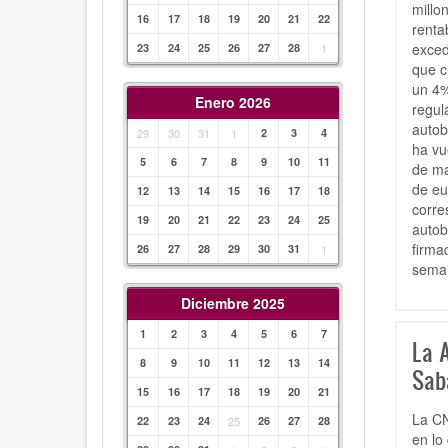
millo
16
17
18
19
20
21
22
renta
exced
23
24
25
26
27
28
1
que c
un 4%
Enero 2026
regul
autob
29
30
31
1
2
3
4
ha vu
5
6
7
8
9
10
11
de ma
de eu
12
13
14
15
16
17
18
corre
19
20
21
22
23
24
25
autob
firma
26
27
28
29
30
31
1
seman
Diciembre 2025
1
2
3
4
5
6
7
La 
8
9
10
11
12
13
14
Saba
15
16
17
18
19
20
21
La CN
22
23
24
25
26
27
28
en lo