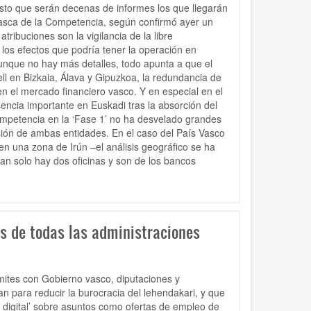
esto que serán decenas de informes los que llegarán
 Vasca de la Competencia, según confirmó ayer un
atribuciones son la vigilancia de la libre
os efectos que podría tener la operación en
unque no hay más detalles, todo apunta a que el
ll en Bizkaia, Álava y Gipuzkoa, la redundancia de
en el mercado financiero vasco. Y en especial en el
ncia importante en Euskadi tras la absorción del
mpetencia en la ‘Fase 1’ no ha desvelado grandes
ión de ambas entidades. En el caso del País Vasco
n una zona de Irún –el análisis geográfico se ha
tan solo hay dos oficinas y son de los bancos
es de todas las administraciones
rámites con Gobierno vasco, diputaciones y
lan para reducir la burocracia del lehendakari, y que
 digital’ sobre asuntos como ofertas de empleo de