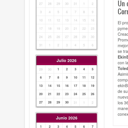
Un 
27
28
29
30
31
1
2
Cor
3
4
5
6
7
8
9
10
11
12
13
14
15
16
El pr
pymes
17
18
19
20
21
22
23
Cread
24
25
26
27
28
29
30
Promo
mejor
31
1
2
3
4
5
6
se tr
Ekin
Julio 2026
con l
Tole
29
30
1
2
3
4
5
Asimi
6
7
8
9
10
11
12
compa
ekinB
13
14
15
16
17
18
19
de su
20
21
22
23
24
25
26
nueva
los 3
27
28
29
30
31
1
2
maner
conex
Junio 2026
1
2
3
4
5
6
7