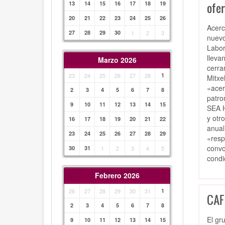
13
14
15
16
17
18
19
ofer
20
21
22
23
24
25
26
Acerc
27
28
29
30
1
2
3
nuevo
Labor
lleva
Marzo 2026
cerra
23
24
25
26
27
28
1
Mitxe
«acer
2
3
4
5
6
7
8
patro
9
10
11
12
13
14
15
SEA H
y otr
16
17
18
19
20
21
22
anual
23
24
25
26
27
28
29
«resp
convo
30
31
1
2
3
4
5
condi
Febrero 2026
26
27
28
29
30
31
1
CAF
2
3
4
5
6
7
8
El gr
9
10
11
12
13
14
15