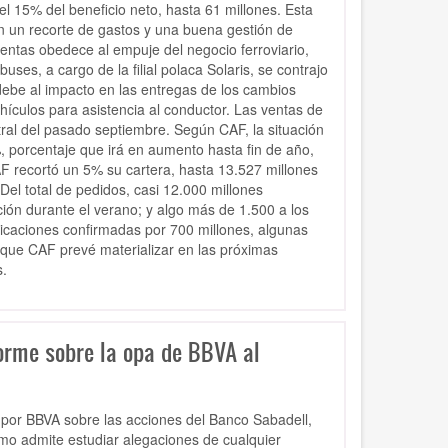
l 15% del beneficio neto, hasta 61 millones. Esta
on un recorte de gastos y una buena gestión de
entas obedece al empuje del negocio ferroviario,
ses, a cargo de la filial polaca Solaris, se contrajo
ebe al impacto en las entregas de los cambios
ehículos para asistencia al conductor. Las ventas de
ral del pasado septiembre. Según CAF, la situación
%, porcentaje que irá en aumento hasta fin de año,
AF recortó un 5% su cartera, hasta 13.527 millones
Del total de pedidos, casi 12.000 millones
ción durante el verano; y algo más de 1.500 a los
dicaciones confirmadas por 700 millones, algunas
s que CAF prevé materializar en las próximas
.
orme sobre la opa de BBVA al
por BBVA sobre las acciones del Banco Sabadell,
mo admite estudiar alegaciones de cualquier