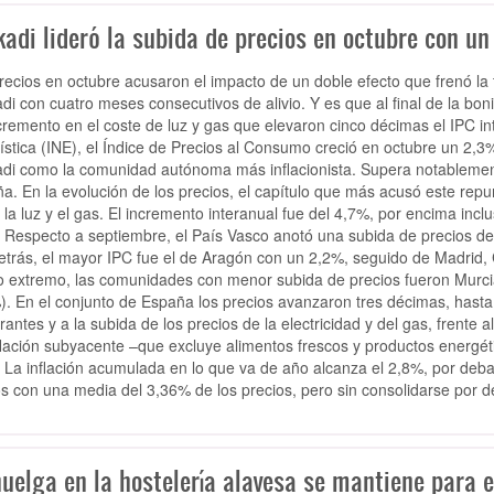
adi lideró la subida de precios en octubre con un
recios en octubre acusaron el impacto de un doble efecto que frenó la 
di con cuatro meses consecutivos de alivio. Y es que al final de la boni
cremento en el coste de luz y gas que elevaron cinco décimas el IPC int
ística (INE), el Índice de Precios al Consumo creció en octubre un 2
di como la comunidad autónoma más inflacionista. Supera notablemen
a. En la evolución de los precios, el capítulo que más acusó este repunt
 la luz y el gas. El incremento interanual fue del 4,7%, por encima inc
 Respecto a septiembre, el País Vasco anotó una subida de precios del
etrás, el mayor IPC fue el de Aragón con un 2,2%, seguido de Madrid, 
ro extremo, las comunidades con menor subida de precios fueron Murcia
). En el conjunto de España los precios avanzaron tres décimas, hasta
rantes y a la subida de los precios de la electricidad y del gas, frent
flación subyacente –que excluye alimentos frescos y productos energé
 La inflación acumulada en lo que va de año alcanza el 2,8%, por deba
s con una media del 3,36% de los precios, pero sin consolidarse por de
uelga en la hostelería alavesa se mantiene para el