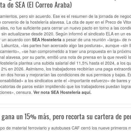
ta de SEA (El Correo Araba)
amientos, pero sin acuerdo. Ese es el resumen de la jornada de negocia
 convenio de la hostelería alavesa. La cita de ayer en el Preco de Vit
ales, no fue suficiente para cerrar un nuevo pacto en torno a las cond
n sin actualizarse desde 2020. Según informó el sindicato ELA en un e
r un acuerdo con
SEA Hostelería
a pesar de una reunión «larga» de ne
l Lakuntza, «las partes han acercado algo las posturas», aunque «sin 
camiento», «se han comprometido a traer una propuesta en la próxima
nal alavesa, por su parte, emitió una nota de prensa en la que reveló l
ostelería plantea una subida salarial del 11,5% hasta el 2024, a los 
o 2% en 2026. Asimismo, los trabajadores recibirían una paga extraordi
 en dos horas y mejorarían las condiciones de sus permisos y bajas. En
onsabilidad» a los sindicatos ante el «importante esfuerzo» de bares y
catorias de paros están impidiendo que los trabajadores puedan logr
ciones», censura.
Ver nota SEA Hostelería aquí.
 gana un 15% más, pero recorta su cartera de ped
upo de material ferroviario y autobuses CAF cerró los nueve primeros