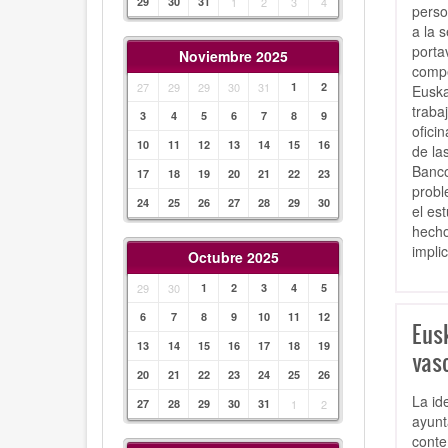
29
30
31
1
2
3
4
perso
a la 
portav
Noviembre 2025
compe
27
29
29
30
31
1
2
Euska
traba
3
4
5
6
7
8
9
ofici
10
11
12
13
14
15
16
de la
Banco
17
18
19
20
21
22
23
probl
24
25
26
27
28
29
30
el es
hecho
impli
Octubre 2025
29
30
1
2
3
4
5
6
7
8
9
10
11
12
Eusk
13
14
15
16
17
18
19
vasc
20
21
22
23
24
25
26
La id
27
28
29
30
31
1
2
ayunt
conte