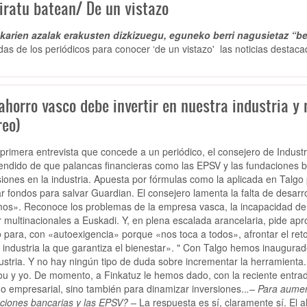
iratu batean/ De un vistazo
arien azalak erakusten dizkizuegu, eguneko berri nagusietaz “be
das de los periódicos para conocer ‘de un vistazo' las noticias destaca
ahorro vasco debe invertir en nuestra industria y
reo)
 primera entrevista que concede a un periódico, el consejero de Indust
endido de que palancas financieras como las EPSV y las fundaciones b
siones en la industria. Apuesta por fórmulas como la aplicada en Talgo
r fondos para salvar Guardian. El consejero lamenta la falta de desarro
os». Reconoce los problemas de la empresa vasca, la incapacidad de g
r multinacionales a Euskadi. Y, en plena escalada arancelaria, pide apro
 para, con «autoexigencia» porque «nos toca a todos», afrontar el ret
 industria la que garantiza el bienestar». " Con Talgo hemos inaugur
dustria. Y no hay ningún tipo de duda sobre incrementar la herramient
ou y yo. De momento, a Finkatuz le hemos dado, con la reciente entra
go empresarial, sino también para dinamizar inversiones..
.– Para aumen
ciones bancarias y las EPSV? –
La respuesta es sí, claramente sí. El a