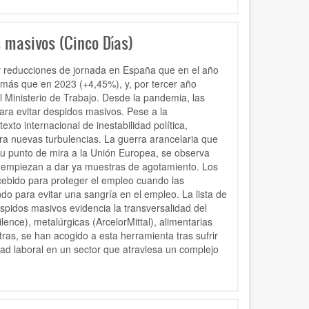
s masivos (Cinco Días)
y reducciones de jornada en España que en el año
 más que en 2023 (+4,45%), y, por tercer año
el Ministerio de Trabajo. Desde la pandemia, las
ara evitar despidos masivos. Pese a la
texto internacional de inestabilidad política,
ra nuevas turbulencias. La guerra arancelaria que
su punto de mira a la Unión Europea, se observa
 empiezan a dar ya muestras de agotamiento. Los
ebido para proteger el empleo cuando las
o para evitar una sangría en el empleo. La lista de
pidos masivos evidencia la transversalidad del
lence), metalúrgicas (ArcelorMittal), alimentarias
as, se han acogido a esta herramienta tras sufrir
ad laboral en un sector que atraviesa un complejo