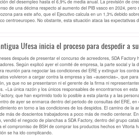
ción del desempleo hasta el 6,9% de media anual.
La previsión de cre
nso de una décima respecto al aumento del PIB vasco en 2024
, pero
rozona para este año, que el Ejecutivo calcula en un 1,3% debido sobr
rco centroeuropeo. No obstante, esta situación ataca las expectativas d
antigua Ufesa inicia el proceso para despedir a su
eses después de presentar el concurso de acreedores, SDA Factory 
jadores. Según explicó ayer el comité de empresa, la parte social y la 
ra reunión para negociar las condiciones del ERE y extinguir los contrat
catos volvieron a cargar contra la empresa y las «ausencias», que para
ón, ya que no se presentaron ni el gerente de la firma ni representant
s. «La única razón y los únicos responsables de encontrarnos en esta
actory, que han exprimido todo lo posible a esta planta y a las persona
ntro de ayer se enmarca dentro del periodo de consultas del ERE, en e
dimiento en torno a las condiciones de los despidos. El camino de la 
de más de doscientos trabajadores a poco más de medio centenar. En 
, vendió el negocio de planchas a SDA Factory, dentro del grupo catal
ía el compromiso de BSH de comprar los productos hechos en Vitoria h
ción se ha ido complicando.