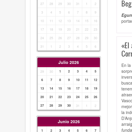
Beg
27
28
29
30
31
1
2
3
4
5
6
7
8
9
Egunk
porta
10
11
12
13
14
15
16
17
18
19
20
21
22
23
24
25
26
27
28
29
30
«El 
31
1
2
3
4
5
6
Cor
Julio 2026
En la
sorpr
29
30
1
2
3
4
5
inver
6
7
8
9
10
11
12
busca
tenem
13
14
15
16
17
18
19
atrae
20
21
22
23
24
25
26
Vasco
27
28
29
30
31
1
2
mejor
la in
D’Anj
Junio 2026
arrai
funda
1
2
3
4
5
6
7