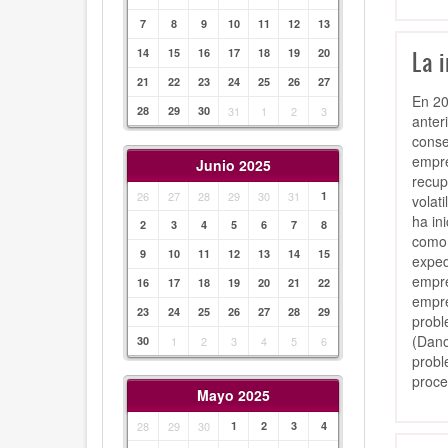
7
8
9
10
11
12
13
14
15
16
17
18
19
20
La i
21
22
23
24
25
26
27
En 20
28
29
30
31
1
2
3
anter
conse
empre
Junio 2025
recupe
26
27
28
29
30
31
1
volat
ha in
2
3
4
5
6
7
8
como 
9
10
11
12
13
14
15
exped
empre
16
17
18
19
20
21
22
empre
23
24
25
26
27
28
29
probl
(Dano
30
1
2
3
4
5
6
probl
proce
Mayo 2025
28
29
30
1
2
3
4