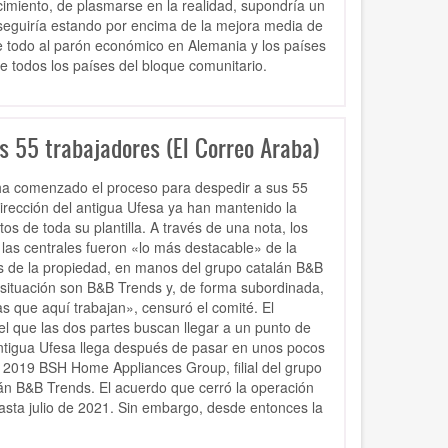
cimiento, de plasmarse en la realidad, supondría un
 seguiría estando por encima de la mejora media de
e todo al parón económico en Alemania y los países
e todos los países del bloque comunitario.
s 55 trabajadores (El Correo Araba)
ha comenzado el proceso para despedir a sus 55
dirección del antigua Ufesa ya han mantenido la
os de toda su plantilla. A través de una nota, los
 las centrales fueron «lo más destacable» de la
es de la propiedad, en manos del grupo catalán B&B
 situación son B&B Trends y, de forma subordinada,
s que aquí trabajan», censuró el comité. El
l que las dos partes buscan llegar a un punto de
antigua Ufesa llega después de pasar en unos pocos
2019 BSH Home Appliances Group, filial del grupo
án B&B Trends. El acuerdo que cerró la operación
asta julio de 2021. Sin embargo, desde entonces la