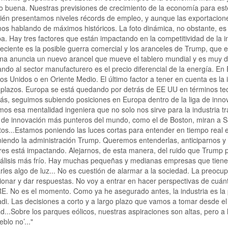
o buena. Nuestras previsiones de crecimiento de la economía para este
én presentamos niveles récords de empleo, y aunque las exportacion
os hablando de máximos históricos. La foto dinámica, no obstante, es 
a. Hay tres factores que están impactando en la competitividad de la i
eciente es la posible guerra comercial y los aranceles de Trump, que e
a anuncia un nuevo arancel que mueve el tablero mundial y es muy difí
ando al sector manufacturero es el precio diferencial de la energía. E
os Unidos o en Oriente Medio. El último factor a tener en cuenta es la i
 plazos. Europa se está quedando por detrás de EE UU en términos tecn
s, seguimos subiendo posiciones en Europa dentro de la liga de inn
os esa mentalidad ingeniera que no solo nos sirve para la industria tr
 de innovación más punteros del mundo, como el de Boston, miran a Sa
tos...Estamos poniendo las luces cortas para entender en tiempo real e
iendo la administración Trump. Queremos entenderlas, anticiparnos y
res está impactando. Alejarnos, de esta manera, del ruido que Trump 
álisis más frío. Hay muchas pequeñas y medianas empresas que tiene
arles algo de luz... No es cuestión de alarmar a la sociedad. La preoc
ionar y dar respuestas. No voy a entrar en hacer perspectivas de cuá
E. No es el momento. Como ya he asegurado antes, la industria es la
di. Las decisiones a corto y a largo plazo que vamos a tomar desde el 
ad...Sobre los parques eólicos, nuestras aspiraciones son altas, pero a 
blo no’..."