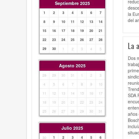
reduc
Septiembre 2025
desce
1
2
3
4
5
6
7
la Eu
del a
8
9
10
11
12
13
14
15
16
17
18
19
20
21
22
23
24
25
26
27
28
La 
29
30
1
2
3
4
5
Dos m
traba
Agosto 2025
prime
28
29
30
31
1
2
3
sindi
reuni
4
5
6
7
8
9
10
Trend
11
12
13
14
15
16
17
SDA F
encue
18
19
20
21
22
23
24
enten
25
26
27
28
29
30
31
años 
Bosch
inclu
Julio 2025
situa
30
1
2
3
4
5
6