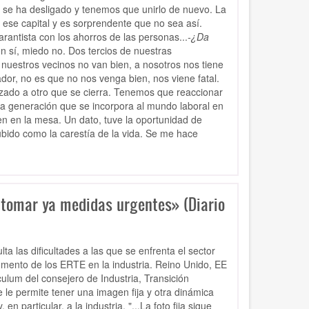
o se ha desligado y tenemos que unirlo de nuevo. La
 ese capital y es sorprendente que no sea así.
antista con los ahorros de las personas...
-¿Da
 sí, miedo no. Dos tercios de nuestras
 nuestros vecinos no van bien, a nosotros nos tiene
dor, no es que no nos venga bien, nos viene fatal.
ado a otro que se cierra. Tenemos que reaccionar
.La generación que se incorpora al mundo laboral en
en en la mesa. Un dato, tuve la oportunidad de
ubido como la carestía de la vida. Se me hace
 tomar ya medidas urgentes» (Diario
ta las dificultades a las que se enfrenta el sector
umento de los ERTE en la industria. Reino Unido, EE
culum del consejero de Industria, Transición
 le permite tener una imagen fija y otra dinámica
 particular, a la industria. "...La foto fija sigue