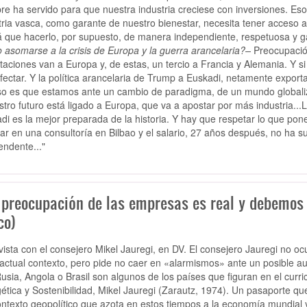
re ha servido para que nuestra industria creciese con inversiones. Es
tria vasca, como garante de nuestro bienestar, necesita tener acceso a
 que hacerlo, por supuesto, de manera independiente, respetuosa y gar
 asomarse a la crisis de Europa y la guerra arancelaria?–
Preocupación
taciones van a Europa y, de estas, un tercio a Francia y Alemania. Y si
fectar. Y la política arancelaria de Trump a Euskadi, netamente exporta
so es que estamos ante un cambio de paradigma, de un mundo globaliz
stro futuro está ligado a Europa, que va a apostar por más industria..
di es la mejor preparada de la historia. Y hay que respetar lo que pon
jar en una consultoría en Bilbao y el salario, 27 años después, no ha s
endente..."
 preocupación de las empresas es real y debemos
co)
vista con el consejero Mikel Jauregi, en DV. El consejero Jauregi no ocul
 actual contexto, pero pide no caer en «alarmismos» ante un posible a
usia, Angola o Brasil son algunos de los países que figuran en el curri
ética y Sostenibilidad, Mikel Jauregi (Zarautz, 1974). Un pasaporte que
ontexto geopolítico que azota en estos tiempos a la economía mundial y, en