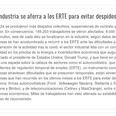
ndustria se aferra a los ERTE para evitar despido
24 se produjeron más despidos colectivos, suspensiones de contrato 
ior. En consecuencia, 189.203 trabajadores se vieron afectados, 8.000
cutivo, seis de cada diez se focalizaron en la industria, según datos d
sas se han acostumbrado a recurrir a los ERTE ante las dificultades p
ración de la actividad tras la covid, el sector industrial lidia con un con
ilidad en los precios de la energía e incertidumbre económica que augu
iciado el presidente de Estados Unidos, Donald Trump, y que tiene en 
una espada sobre la cabeza de sectores como el automovilístico, que
ientes de regulación temporal de empleo (ERTE), un instrumento conc
sas atraviesan dificultades que se presumen temporales, están sirviend
sas que han recurrido en los últimos meses a los ERTE para evitar des
ema: firmas automovilísticas (Ford , Volkswagen Navarra, Stellantis o Si
ne y Bimbo), y de telecomunicaciones (Cellnex y MasOrange), entre otr
emas económicos. Miles de trabajadores han visto alterada su estabilid
so de reconversión.