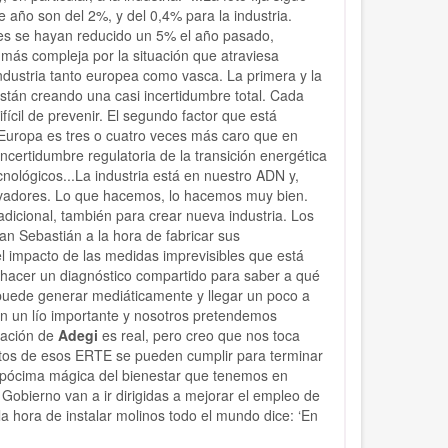
 año son del 2%, y del 0,4% para la industria.
es se hayan reducido un 5% el año pasado,
más compleja por la situación que atraviesa
ndustria tanto europea como vasca. La primera y la
stán creando una casi incertidumbre total. Cada
cil de prevenir. El segundo factor que está
n Europa es tres o cuatro veces más caro que en
ncertidumbre regulatoria de la transición energética
ológicos...La industria está en nuestro ADN y,
ovadores. Lo que hacemos, lo hacemos muy bien.
adicional, también para crear nueva industria. Los
n Sebastián a la hora de fabricar sus
l impacto de las medidas imprevisibles que está
 hacer un diagnóstico compartido para saber a qué
puede generar mediáticamente y llegar un poco a
n un lío importante y nosotros pretendemos
upación de
Adegi
es real, pero creo que nos toca
ntos de esos ERTE se pueden cumplir para terminar
 pócima mágica del bienestar que tenemos en
Gobierno van a ir dirigidas a mejorar el empleo de
la hora de instalar molinos todo el mundo dice: ‘En