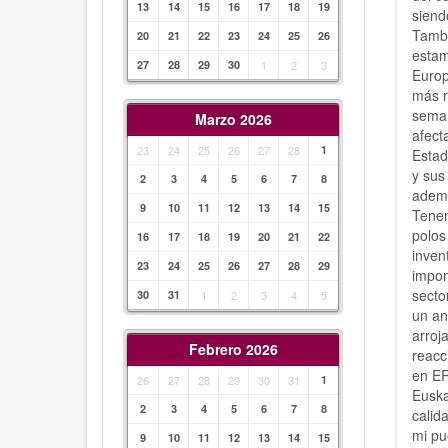
13
14
15
16
17
18
19
siend
Tambi
20
21
22
23
24
25
26
estam
27
28
29
30
1
2
3
Europ
más r
seman
Marzo 2026
afect
23
24
25
26
27
28
1
Estad
y sus
2
3
4
5
6
7
8
ademá
9
10
11
12
13
14
15
Tenem
polos
16
17
18
19
20
21
22
inven
23
24
25
26
27
28
29
impon
secto
30
31
1
2
3
4
5
un an
arroj
Febrero 2026
reacc
en ER
26
27
28
29
30
31
1
Euska
2
3
4
5
6
7
8
calid
mi pue
9
10
11
12
13
14
15