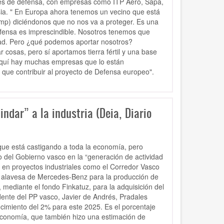
dades de defensa, con empresas como ITP Aero, Sapa,
sia. " En Europa ahora tenemos un vecino que está
ump) diciéndonos que no nos va a proteger. Es una
efensa es imprescindible. Nosotros tenemos que
idad. Pero ¿qué podemos aportar nosotros?
cosas, pero sí aportamos tierra fértil y una base
y aquí hay muchas empresas que lo están
s que contribuir al proyecto de Defensa europeo".
indar” a la industria (Deia, Diario
l que está castigando a toda la economía, pero
o del Gobierno vasco en la “generación de actividad
e en proyectos industriales como el Corredor Vasco
a alavesa de Mercedes-Benz para la producción de
, mediante el fondo Finkatuz, para la adquisición del
dente del PP vasco, Javier de Andrés, Pradales
cimiento del 2% para este 2025. Es el porcentaje
Economía, que también hizo una estimación de