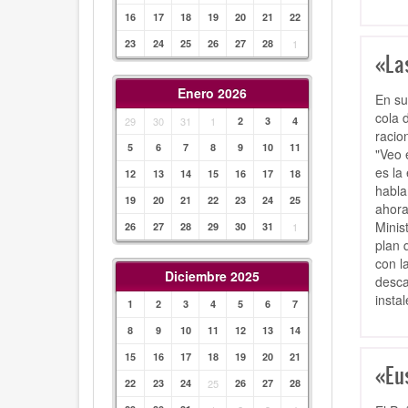
16
17
18
19
20
21
22
23
24
25
26
27
28
1
«La
Enero 2026
En su
cola 
29
30
31
1
2
3
4
racio
5
6
7
8
9
10
11
"Veo 
es la
12
13
14
15
16
17
18
habla
19
20
21
22
23
24
25
ahora
Minis
26
27
28
29
30
31
1
plan 
con l
Diciembre 2025
desca
insta
1
2
3
4
5
6
7
8
9
10
11
12
13
14
15
16
17
18
19
20
21
«Eu
22
23
24
25
26
27
28