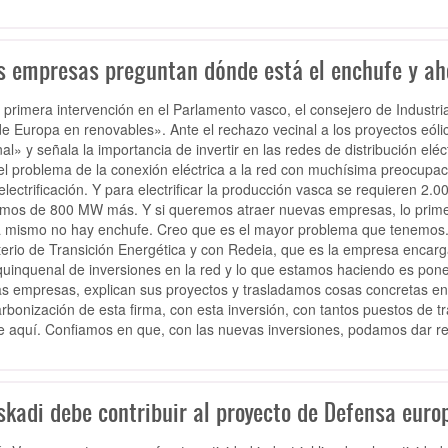
s empresas preguntan dónde está el enchufe y ah
 primera intervención en el Parlamento vasco, el consejero de Industria
de Europa en renovables». Ante el rechazo vecinal a los proyectos eóli
nal» y señala la importancia de invertir en las redes de distribución e
el problema de la conexión eléctrica a la red con muchísima preocupaci
 electrificación. Y para electrificar la producción vasca se requieren 2.0
mos de 800 MW más. Y si queremos atraer nuevas empresas, lo prime
 mismo no hay enchufe. Creo que es el mayor problema que tenemos.
terio de Transición Energética y con Redeia, que es la empresa encarga
quinquenal de inversiones en la red y lo que estamos haciendo es pon
as empresas, explican sus proyectos y trasladamos cosas concretas en 
rbonización de esta firma, con esta inversión, con tantos puestos de 
le aquí. Confiamos en que, con las nuevas inversiones, podamos dar 
skadi debe contribuir al proyecto de Defensa euro