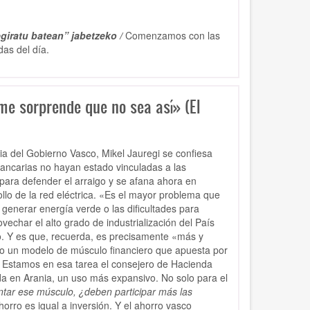
giratu batean” jabetzeko /
Comenzamos con las
das del día.
 me sorprende que no sea así» (El
ria del Gobierno Vasco, Mikel Jauregi se confiesa
ancarias no hayan estado vinculadas a las
 para defender el arraigo y se afana ahora en
llo de la red eléctrica. «Es el mayor problema que
enerar energía verde o las dificultades para
vechar el alto grado de industrialización del País
o. Y es que, recuerda, es precisamente «más y
ado un modelo de músculo financiero que apuesta por
a. Estamos en esa tarea el consejero de Hacienda
da en Arania, un uso más expansivo. No solo para el
tar ese músculo, ¿deben participar más las
horro es igual a inversión. Y el ahorro vasco