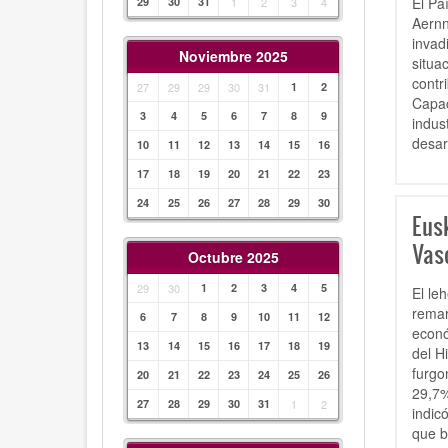
El Pa
29
30
31
1
2
3
4
Aernn
invad
Noviembre 2025
situa
contr
27
29
29
30
31
1
2
Capac
3
4
5
6
7
8
9
indus
desar
10
11
12
13
14
15
16
17
18
19
20
21
22
23
24
25
26
27
28
29
30
Eusk
Vas
Octubre 2025
29
30
1
2
3
4
5
El le
rema
6
7
8
9
10
11
12
econ
13
14
15
16
17
18
19
del H
furgo
20
21
22
23
24
25
26
29,7%
27
28
29
30
31
1
2
indic
que b