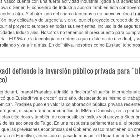
ís Vasco cuenta con una fuerte actividad industrial ligada a la activi
ova o Sener. El consejero de Industria aborda también esta controver
iendo a otro. Y al otro lado del charco tenemos a un nuevo vecino (Tr
ción muy delicada y de urgencia, y en el que el proyecto europeo de d
ibuir al proyecto europeo en todas sus vertientes, incluso la de segur
idades industriales. Nosotros no tenemos el presupuesto para comprar 
trial. El 95% de la tecnología de defensa que existe es de uso dual, 
rollando y va a ir a más. En definitiva, nosotros como Euskadi tenemo
adi defiende la inversión público-privada para “bl
co)
hendakari, Imanol Pradales, admitió la “incierta” situación internaciona
rcó que
Euskadi “va a crecer” este año, destacando asimismo el trabaj
ómica”
. Pradales puso en valor la colaboración pública-privada recient
idrógeno, el superordenador cuántico de IBM en Donostia, en la plant
netas eléctricas y también de combustibles fósiles y el apoyo a Sidenor
 de las acciones de Talgo. En una respuesta parlamentaria al el presi
ó que las previsiones económicas del Gobierno vasco mantienen un cre
araja el Ejecutivo, anunciado el pasado mes por el Departamento de 