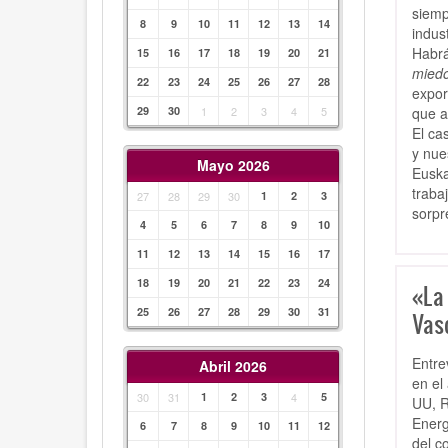
siemp
8
9
10
11
12
13
14
indus
Habrá
15
16
17
18
19
20
21
miedo
22
23
24
25
26
27
28
expor
que a
29
30
1
2
3
4
5
El ca
y nue
Mayo 2026
Euska
traba
27
28
29
30
1
2
3
sorpr
4
5
6
7
8
9
10
11
12
13
14
15
16
17
18
19
20
21
22
23
24
«La
25
26
27
28
29
30
31
Vas
Entre
Abril 2026
en el
30
31
1
2
3
4
5
UU, R
Energ
6
7
8
9
10
11
12
del c