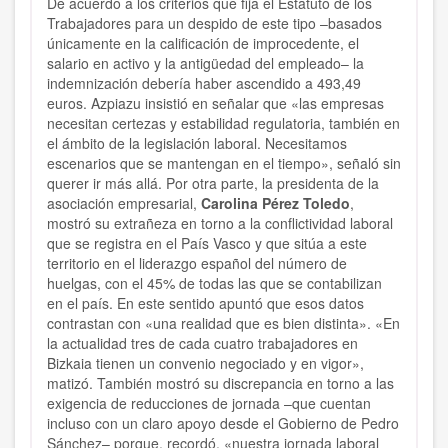
De acuerdo a los criterios que fija el Estatuto de los
Trabajadores para un despido de este tipo –basados
únicamente en la calificación de improcedente, el
salario en activo y la antigüedad del empleado– la
indemnización debería haber ascendido a 493,49
euros. Azpiazu insistió en señalar que «las empresas
necesitan certezas y estabilidad regulatoria, también en
el ámbito de la legislación laboral. Necesitamos
escenarios que se mantengan en el tiempo», señaló sin
querer ir más allá. Por otra parte, la presidenta de la
asociación empresarial,
Carolina Pérez Toledo
,
mostró su extrañeza en torno a la conflictividad laboral
que se registra en el País Vasco y que sitúa a este
territorio en el liderazgo español del número de
huelgas, con el 45% de todas las que se contabilizan
en el país. En este sentido apuntó que esos datos
contrastan con «una realidad que es bien distinta». «En
la actualidad tres de cada cuatro trabajadores en
Bizkaia tienen un convenio negociado y en vigor»,
matizó. También mostró su discrepancia en torno a las
exigencia de reducciones de jornada –que cuentan
incluso con un claro apoyo desde el Gobierno de Pedro
Sánchez– porque, recordó, «nuestra jornada laboral