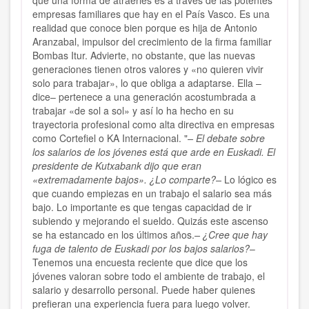
que una forma de atraerles es a través de las potentes
empresas familiares que hay en el País Vasco. Es una
realidad que conoce bien porque es hija de Antonio
Aranzabal, impulsor del crecimiento de la firma familiar
Bombas Itur. Advierte, no obstante, que las nuevas
generaciones tienen otros valores y «no quieren vivir
solo para trabajar», lo que obliga a adaptarse. Ella –
dice– pertenece a una generación acostumbrada a
trabajar «de sol a sol» y así lo ha hecho en su
trayectoria profesional como alta directiva en empresas
como Cortefiel o KA Internacional. "
– El debate sobre
los salarios de los jóvenes está que arde en Euskadi. El
presidente de Kutxabank dijo que eran
«extremadamente bajos». ¿Lo comparte?–
Lo lógico es
que cuando empiezas en un trabajo el salario sea más
bajo. Lo importante es que tengas capacidad de ir
subiendo y mejorando el sueldo. Quizás este ascenso
se ha estancado en los últimos años.
– ¿Cree que hay
fuga de talento de Euskadi por los bajos salarios?
–
Tenemos una encuesta reciente que dice que los
jóvenes valoran sobre todo el ambiente de trabajo, el
salario y desarrollo personal. Puede haber quienes
prefieran una experiencia fuera para luego volver.