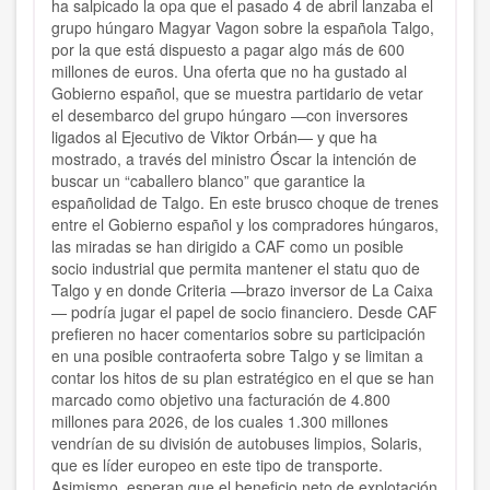
ha salpicado la opa que el pasado 4 de abril lanzaba el
grupo húngaro Magyar Vagon sobre la española Talgo,
por la que está dispuesto a pagar algo más de 600
millones de euros. Una oferta que no ha gustado al
Gobierno español, que se muestra partidario de vetar
el desembarco del grupo húngaro —con inversores
ligados al Ejecutivo de Viktor Orbán— y que ha
mostrado, a través del ministro Óscar la intención de
buscar un “caballero blanco” que garantice la
españolidad de Talgo. En este brusco choque de trenes
entre el Gobierno español y los compradores húngaros,
las miradas se han dirigido a CAF como un posible
socio industrial que permita mantener el statu quo de
Talgo y en donde Criteria —brazo inversor de La Caixa
— podría jugar el papel de socio financiero. Desde CAF
prefieren no hacer comentarios sobre su participación
en una posible contraoferta sobre Talgo y se limitan a
contar los hitos de su plan estratégico en el que se han
marcado como objetivo una facturación de 4.800
millones para 2026, de los cuales 1.300 millones
vendrían de su división de autobuses limpios, Solaris,
que es líder europeo en este tipo de transporte.
Asimismo, esperan que el beneficio neto de explotación