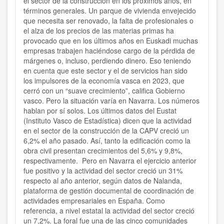
el
sector de la construcción
en los próximos años, en
términos generales. Un parque de vivienda envejecido
que necesita ser renovado, la falta de profesionales o
el alza de los precios de las materias primas ha
provocado que en los últimos años en Euskadi muchas
empresas trabajen haciéndose cargo de la pérdida de
márgenes o, incluso, perdiendo dinero. Eso teniendo
en cuenta que este sector y el de servicios han sido
los
impulsores de la economía vasca en 2023
, que
cerró con un “suave crecimiento”, califica Gobierno
vasco. Pero la situación varía en Navarra.
Los números
hablan por sí solos. Los últimos datos del Eustat
(Instituto Vasco de Estadística) dicen que la actividad
en el sector de la construcción de la CAPV creció un
6,2% el año pasado. Así, tanto la edificación como la
obra civil presentan crecimientos del 5,6% y 9,8%,
respectivamente. Pero en
Navarra
el ejercicio anterior
fue positivo y la actividad del sector creció un 31%
respecto al año anterior, según datos de Nalanda,
plataforma de gestión documental de coordinación de
actividades empresariales en España. Como
referencia, a nivel estatal
la actividad del sector creció
un 7,2%
. La foral fue una de las cinco comunidades