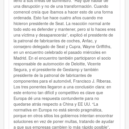
lleno a sus líneas de suministro. “Hay que hablar de
una disrupción y no de una transformación. Cuando
comencé creía que íbamos a hacer esto de una forma
ordenada. Esto fue hace cuatro años cuando me
hicieron presidente de Seat. La reacción normal ante
todo esto es defender y mantener, pero si lo haces eres
una víctima y desaparecerás”, explicó el presidente de
la patronal de fabricantes de coches, Anfac, y
consejero delegado de Seat y Cupra, Wayne Griffiths,
en un encuentro celebrado el pasado miércoles en
Madrid. En el encuentro también participaron el socio
responsable de automoción de Deloitte, Vicente
Segura, y el presidente de Gestamp y también
presidente de la patronal de fabricantes de
componentes para el automóvil, Francisco J. Riberas.
Los tres ponentes llegaron a una conclusión clara: en
este entorno tan difícil y competitivo es clave que
Europa dé una respuesta contundente para no
quedarse atrás respecto a China y EE UU. “La
normativa en Europa no está siendo pragmática,
porque en otros sitios los gobiernos intentan encontrar
soluciones en vez de poner multas, tratando de ayudar
a que sus empresas cambien lo más rápido posible”,