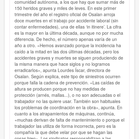
comunidad autónoma, a los que hay que sumar más de
150 heridos graves y miles de leves. En este primer
trimestre del año el registro oficial de Osalan arroja
doce muertes en el trabajo por accidente laboral (sin
contar enfermedades), una de ellas ‘in itinere’. La cifra
es la mayor en la última década, aunque no por mucha
diferencia. De hecho, el número apenas varía de un
año a otro. «Hemos avanzado porque la incidencia ha
caído a la mitad en las dos últimas décadas, pero los
accidentes graves y muertes se siguen produciendo de
la misma manera que hace siglos y no logramos
erradicarlos», apunta Lourdes Íscar, directora de
Osalan. Según explica, este tipo de siniestros ocurren
porque falla la cadena de prevención. «Las caídas de
altura se producen porque no hay medidas de
protección (arnés, mallas...), o no son adecuadas o el
trabajador no las quiere usar. También son habituales
los problemas de coordinación en la obra», apunta. En
cuanto a los atrapamientos de máquinas, continúa,
«muchas derivan de falta de mantenimiento o porque el
trabajador las utiliza de forma incorrecta, pero es la
compañía la que debe velar por que se hagan las
cosas bien». Los sindicatos responsabilizan a las