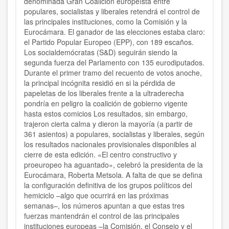
denominada Gran Coalición europeísta entre
populares, socialistas y liberales retendrá el control de
las principales instituciones, como la Comisión y la
Eurocámara. El ganador de las elecciones estaba claro:
el Partido Popular Europeo (EPP), con 189 escaños.
Los socialdemócratas (S&D) seguirán siendo la
segunda fuerza del Parlamento con 135 eurodiputados.
Durante el primer tramo del recuento de votos anoche,
la principal incógnita residió en si la pérdida de
papeletas de los liberales frente a la ultraderecha
pondría en peligro la coalición de gobierno vigente
hasta estos comicios Los resultados, sin embargo,
trajeron cierta calma y dieron la mayoría (a partir de
361 asientos) a populares, socialistas y liberales, según
los resultados nacionales provisionales disponibles al
cierre de esta edición. «El centro constructivo y
proeuropeo ha aguantado», celebró la presidenta de la
Eurocámara, Roberta Metsola. A falta de que se defina
la configuración definitiva de los grupos políticos del
hemiciclo –algo que ocurrirá en las próximas
semanas–, los números apuntan a que estas tres
fuerzas mantendrán el control de las principales
instituciones europeas –la Comisión, el Consejo y el