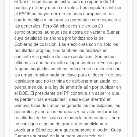
el ‘brexit’) que hace un lustro, con un repunte de 14
puntos y millón y medio de votos. Los populares infligen
al PSOE su mayor derrota en unas europeas en un
cuarto de siglo y mejoran su porcentaje con respecto a
las generales. Pero Sánchez resiste en los 20
eurodiputados, aunque sea a costa de vaciar a Sumar,
cuya debilidad se ahonda profundizando la del
Gobierno de coalición. Las elecciones son no solo los
resultados propios, sino también los relativos en
conjunto y la gestión de las expectativas. Son estas
últimas las que han vuelto a jugar contra un Feijóo que
llegaba, según los sondeos, más airoso a esta cita con
las urnas transformada en clave para el devenir de una
legislatura que no termina de carburar maniatada, en
buena medida, a la ley de amnistía aún por publicar en
el BOE. El presidente del PP continúa sin saber lo que
es perder unas elecciones –desde que aterrizó en
Génova hace dos años ha ganado las municipales, las
generales y ahora las europeas y ha visto mejorar los
resultados de los suyos en todas la autonomías–, pero
no consigue el golpe de gracia que ambiciona a
propinar a Sánchez para que abandone el poder. Cuca
Gamarra subrayó en la primera valoración del