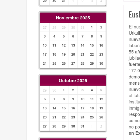
29
30
31
1
2
3
4
Eusk
Noviembre 2025
El nu
27
29
29
30
31
1
2
Urkul
3
4
5
6
7
8
9
nueva
labor
10
11
12
13
14
15
16
55 añ
17
18
19
20
21
22
23
jubil
fuert
24
25
26
27
28
29
30
177.0
demog
Octubre 2025
mensu
nuevo
29
30
1
2
3
4
5
el fu
6
7
8
9
10
11
12
insti
inmig
13
14
15
16
17
18
19
respo
20
21
22
23
24
25
26
como 
no po
27
28
29
30
31
1
2
en E