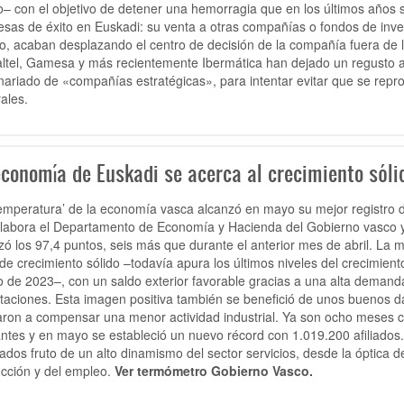
llo– con el objetivo de detener una hemorragia que en los últimos año
sas de éxito en Euskadi: su venta a otras compañías o fondos de inver
o, acaban desplazando el centro de decisión de la compañía fuera d
ltel, Gamesa y más recientemente Ibermática han dejado un regusto ama
nariado de «compañías estratégicas», para intentar evitar que se repro
ales.
conomía de Euskadi se acerca al crecimiento sólid
emperatura’ de la economía vasca alcanzó en mayo su mejor registro 
labora el Departamento de Economía y Hacienda del Gobierno vasco y
zó los 97,4 puntos, seis más que durante el anterior mes de abril. La 
de crecimiento sólido –todavía apura los últimos niveles del crecimi
 de 2023–, con un saldo exterior favorable gracias a una alta demanda
taciones. Esta imagen positiva también se benefició de unos buenos dat
ron a compensar una menor actividad industrial. Ya son ocho meses c
antes y en mayo se estableció un nuevo récord con 1.019.200 afiliado
tados fruto de un alto dinamismo del sector servicios, desde la óptica de
cción y del empleo.
Ver termómetro Gobierno Vasco.