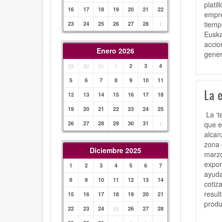
plati
16
17
18
19
20
21
22
empre
tiemp
23
24
25
26
27
28
1
Euska
accio
Enero 2026
gener
29
30
31
1
2
3
4
5
6
7
8
9
10
11
La e
12
13
14
15
16
17
18
19
20
21
22
23
24
25
La ‘t
que e
26
27
28
29
30
31
1
alcan
zona 
Diciembre 2025
marzo
expor
1
2
3
4
5
6
7
ayuda
8
9
10
11
12
13
14
cotiz
resul
15
16
17
18
19
20
21
produ
22
23
24
25
26
27
28