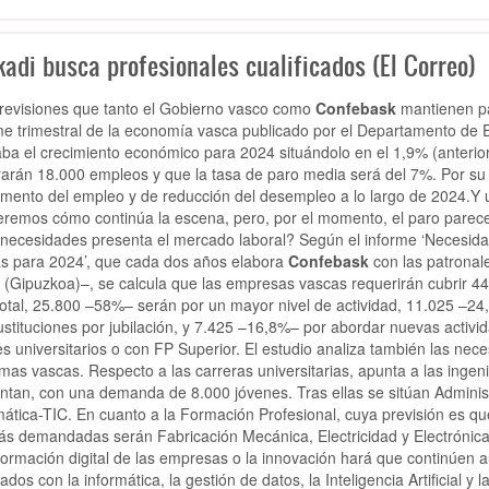
adi busca profesionales cualificados (El Correo)
revisiones que tanto el Gobierno vasco como
Confebask
mantienen par
me trimestral de la economía vasca publicado por el Departamento de
aba el crecimiento económico para 2024 situándolo en el 1,9% (anteri
arán 18.000 empleos y que la tasa de paro media será del 7%. Por su p
mento del empleo y de reducción del desempleo a lo largo de 2024.Y u
remos cómo continúa la escena, pero, por el momento, el paro parece
necesidades presenta el mercado laboral? Según el informe ‘Necesida
s para 2024’, que cada dos años elabora
Confebask
con las patronale
 (Gipuzkoa)–, se calcula que las empresas vascas requerirán cubrir 44
total, 25.800 –58%– serán por un mayor nivel de actividad, 11.025 –24,
ustituciones por jubilación, y 7.425 –16,8%– por abordar nuevas activ
les universitarios o con FP Superior. El estudio analiza también las nec
irmas vascas. Respecto a las carreras universitarias, apunta a las inge
ntan, con una demanda de 8.000 jóvenes. Tras ellas se sitúan Adminis
mática-TIC. En cuanto a la Formación Profesional, cuya previsión es qu
ás demandadas serán Fabricación Mecánica, Electricidad y Electrónica
formación digital de las empresas o la innovación hará que continúen
ados con la informática, la gestión de datos, la Inteligencia Artificial y 