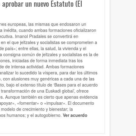
 aprobar un nuevo Estatuto (El
iones europeas, las mismas que endosaron un
a inédita, cuando ambas formaciones oficializaron
cutiva. Imanol Pradales se convertirá en
 en el que jeltzales y socialistas se comprometen a
país»; entre ellas, la salud, la vivienda y el
 consigna común de jeltzales y socialistas es la de
ones, iniciadas de forma inmediata tras los
de de intensa actividad. Ambas formaciones
alizar lo sucedido la víspera, para dar los últimos
, con alusiones muy genéricas a cada una de las
to, bajo el extenso título de ‘Bases para el acuerdo
transformación de una Euskadi global’, ofrece
les. Aunque también es cierto que apenas evidencia
«apoyar», «fomentar» o «impulsar». El documento
l modelo de crecimiento y bienestar; la
chos humanos; y el autogobierno.
Ver acuerdo