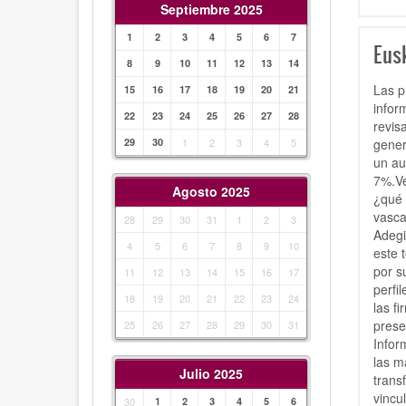
Septiembre 2025
1
2
3
4
5
6
7
Eusk
8
9
10
11
12
13
14
Las p
15
16
17
18
19
20
21
infor
22
23
24
25
26
27
28
revis
gener
29
30
1
2
3
4
5
un au
7%.Ve
Agosto 2025
¿qué 
vasca
28
29
30
31
1
2
3
Adegi
4
5
6
7
8
9
10
este 
por s
11
12
13
14
15
16
17
perfi
18
19
20
21
22
23
24
las f
prese
25
26
27
28
29
30
31
Infor
las m
Julio 2025
trans
vincul
30
1
2
3
4
5
6