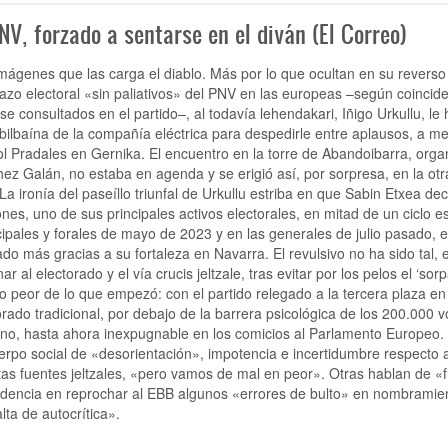
NV, forzado a sentarse en el diván (El Correo)
mágenes que las carga el diablo. Más por lo que ocultan en su reverso 
azo electoral «sin paliativos» del PNV en las europeas –según coincide
se consultados en el partido–, al todavía lehendakari, Iñigo Urkullu, le 
bilbaína de la compañía eléctrica para despedirle entre aplausos, a 
l Pradales en Gernika. El encuentro en la torre de Abandoibarra, orga
ez Galán, no estaba en agenda y se erigió así, por sorpresa, en la otra
La ironía del paseíllo triunfal de Urkullu estriba en que Sabin Etxea dec
ones, uno de sus principales activos electorales, en mitad de un ciclo 
ipales y forales de mayo de 2023 y en las generales de julio pasado, e
ado más gracias a su fortaleza en Navarra. El revulsivo no ha sido tal, 
onar al electorado y el vía crucis jeltzale, tras evitar por los pelos el 
 peor de lo que empezó: con el partido relegado a la tercera plaza e
orado tradicional, por debajo de la barrera psicológica de los 200.000 
íno, hasta ahora inexpugnable en los comicios al Parlamento Europeo.
erpo social de «desorientación», impotencia e incertidumbre respecto a
ntas fuentes jeltzales, «pero vamos de mal en peor». Otras hablan de «
idencia en reprochar al EBB algunos «errores de bulto» en nombrami
lta de autocrítica».