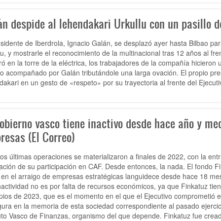
n despide al lehendakari Urkullu con un pasillo d
esidente de Iberdrola, Ignacio Galán, se desplazó ayer hasta Bilbao par
lu, y mostrarle el reconocimiento de la multinacional tras 12 años al fr
ró en la torre de la eléctrica, los trabajadores de la compañía hicieron 
cio acompañado por Galán tributándole una larga ovación. El propio pre
dakari en un gesto de «respeto» por su trayectoria al frente del Ejecut
obierno vasco tiene inactivo desde hace año y med
resas (El Correo)
os últimas operaciones se materializaron a finales de 2022, con la entr
ación de su participación en CAF. Desde entonces, la nada. El fondo F
ir en el arraigo de empresas estratégicas languidece desde hace 18 me
nactividad no es por falta de recursos económicos, ya que Finkatuz tien
ipios de 2023, que es el momento en el que el Ejecutivo comprometió 
igura en la memoria de esta sociedad correspondiente al pasado ejercic
tuto Vasco de Finanzas, organismo del que depende. Finkatuz fue cre