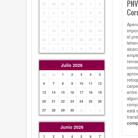
PNV
27
28
29
30
31
1
2
Corr
3
4
5
6
7
8
9
10
11
12
13
14
15
16
Apena
impor
17
18
19
20
21
22
23
el pr
24
25
26
27
28
29
30
lehen
alcan
31
1
2
3
4
5
6
emple
reman
Julio 2026
comic
aprov
29
30
1
2
3
4
5
retoq
6
7
8
9
10
11
12
carpe
entre
13
14
15
16
17
18
19
algun
20
21
22
23
24
25
26
compr
está 
27
28
29
30
31
1
2
trans
comp
Junio 2026
1
2
3
4
5
6
7