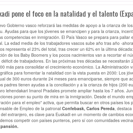
adi pone el foco en la natalidad y el talento (Exp
evo Gobierno vasco reforzará las medidas de apoyo a la crianza de los
lu. Ayudas para que los jóvenes se emancipen y para la crianza, incenti
s competencias en inmigración. El País Vasco se prepara para paliar e
al. La edad media de los trabajadores vascos sube año tras año -ahora 
os representa el 23% del total, tras crecer un 62% en la última décad
ación de los Baby Boomers y los pocos nacimientos van a recortar el n
e déficit de trabajadores. En las próximas tres décadas se necesitarán 
00 más para consolidar el crecimiento económico.
La Administración 
ráfica para fomentar la natalidad con la vista puesta en 2030: Los jó
al de 300 euros durante 24 meses para emanciparse, siempre que acred
s padres tienen ayudas a la conciliación y a la crianza de hijos (200
turo lehendakari Imanol Pradales promete ampliar hasta los 7 años.
Jun
tuciones ponen su punto de mira en la inmigración.
Desde el mundo empr
ración para el empleo" activa, que permita buscar en otros países lo
nsable de Empleo de la patronal
Confebask, Carlos Pereda
, destaca 
del extranjero, es clave para Euskadi en un momento de cambios económ
demos competir con países punteros, pero sí con comunidades vecina
xpansión.