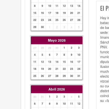
8
9
10
11
12
13
14
El P
15
16
17
18
19
20
21
Hay i
22
23
24
25
26
27
28
batac
de ba
29
30
1
2
3
4
5
sede 
Imano
Mayo 2026
Sánch
PNV. 
27
28
29
30
1
2
3
funci
4
5
6
7
8
9
10
munic
diput
11
12
13
14
15
16
17
ilusi
18
19
20
21
22
23
24
mucho
elect
25
26
27
28
29
30
31
vizca
su cu
Abril 2026
disti
coinc
30
31
1
2
3
4
5
su «fa
6
7
8
9
10
11
12