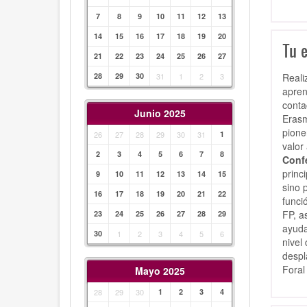
7
8
9
10
11
12
13
14
15
16
17
18
19
20
Tu e
21
22
23
24
25
26
27
Reali
28
29
30
31
1
2
3
apren
conta
Junio 2025
Erasm
pione
26
27
28
29
30
31
1
valor
2
3
4
5
6
7
8
Confe
princ
9
10
11
12
13
14
15
sino 
16
17
18
19
20
21
22
funci
FP, a
23
24
25
26
27
28
29
ayuda
30
1
2
3
4
5
6
nivel
despl
Foral
Mayo 2025
28
29
30
1
2
3
4