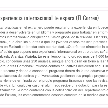
xperiencia internacional te espera (El Correo)
zar prácticas en el extranjero puede resultar una experiencia enriquec
der a desenvolverte en un idioma y prepararte para trabajar en entorno
ctos internacional o enriquecer tu visión global de la realidad. En 1996
us+, que abre las puertas a que los jóvenes vascos realicen prácticas
ra en Euskadi en brindar esta oportunidad. «Queríamos ofrecerles la p
 añadido que supone una experiencia internacional en otro país», señal
bask, Arantza Vigiola.
En este tiempo han otorgado más de 4.000 bec
ipio, concedían unas 250 anuales, aunque ahora giran en torno a las 
porque tras Confebask, muchos centros educativos decidieron seguir 
ón tractora y dando a conocer el programa dentro de la red educativa 
sociaciones de centros y universidades gestionan sus propios proyectos
s viene determinada por el propio programa Erasmus+, que las revisa a
 de vida. En cualquier caso, el alumnado recibe una dotación para la e
azamiento. «Como contamos con la cofinanciación del Departamento d
 de Bizkaia, las complementamos económicamente en la medida que se