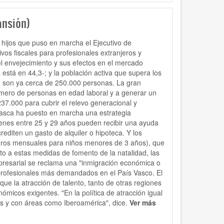
ansión)
 hijos que puso en marcha el Ejecutivo de
vos fiscales para profesionales extranjeros y
l envejecimiento y sus efectos en el mercado
está en 44,3-; y la población activa que supera los
a: son ya cerca de 250.000 personas. La gran
úmero de personas en edad laboral y a generar un
237.000 para cubrir el relevo generacional y
vasca ha puesto en marcha una estrategia
venes entre 25 y 29 años pueden recibir una ayuda
iten un gasto de alquiler o hipoteca. Y los
 euros mensuales para niños menores de 3 años), que
to a estas medidas de fomento de la natalidad, las
esarial se reclama una "inmigración económica o
s profesionales más demandados en el País Vasco.
El
que la atracción de talento, tanto de otras regiones
icos exigentes. "En la política de atracción igual
s y con áreas como Iberoamérica", dice.
Ver más