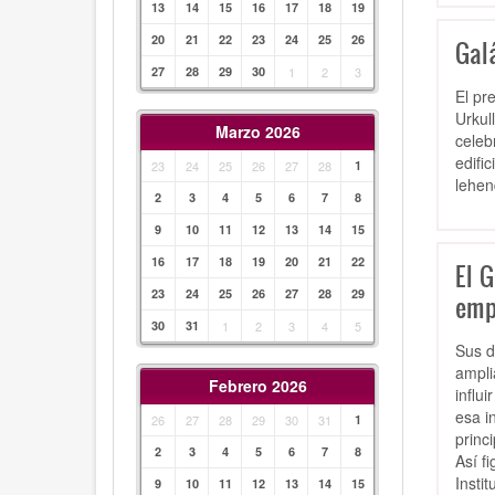
13
14
15
16
17
18
19
20
21
22
23
24
25
26
Galá
27
28
29
30
1
2
3
El pr
Urkul
Marzo 2026
celeb
edifi
23
24
25
26
27
28
1
lehen
2
3
4
5
6
7
8
9
10
11
12
13
14
15
16
17
18
19
20
21
22
El G
23
24
25
26
27
28
29
emp
30
31
1
2
3
4
5
Sus d
ampli
Febrero 2026
influ
esa i
26
27
28
29
30
31
1
princ
2
3
4
5
6
7
8
Así f
Insti
9
10
11
12
13
14
15