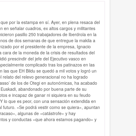
que por la estampa en sí. Ayer, en plena resaca del
n en señalar cuadros, ex altos cargos y militantes
hicieron pasillo 250 trabajadores de Iberdrola en la
menos de dos semanas de que entregue la makila a
nizado por el presidente de la empresa, Ignacio
 cara de la moneda de la crisis de resultados del
idió prescindir del jefe del Ejecutivo vasco en
especialmente complicado tras los patinazos en las
n las que EH Bildu se quedó a mil votos y logró un
el relato del relevo generacional no ha logrado
‘sorpasso’ de los de Otegi en autonómicas, ha acabado
n Euskadi, abandonado por buena parte de su
votos e incapaz de ganar ni siquiera en su feudo
 Y lo que es peor, con una sensación extendida en
l futuro. «Se podrá vestir como se quiera», apuntan
fracaso», algunas de «catástrofe» y hay
entos y conductas «que ahora estamos pagando» y