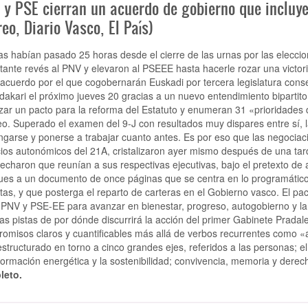
 y PSE cierran un acuerdo de gobierno que incluye
eo, Diario Vasco, El País)
s habían pasado 25 horas desde el cierre de las urnas por las elecc
tante revés al PNV y elevaron al PSEEE hasta hacerle rozar una victori
eacuerdo por el que cogobernarán Euskadi por tercera legislatura conse
dakari el próximo jueves 20 gracias a un nuevo entendimiento bipartito
zar un pacto para la reforma del Estatuto y enumeran 31 «prioridades de 
o. Superado el examen del 9-J con resultados muy dispares entre sí, la
garse y ponerse a trabajar cuanto antes. Es por eso que las negociaci
ios autonómicos del 21A, cristalizaron ayer mismo después de una tar
echaron que reunían a sus respectivas ejecutivas, bajo el pretexto de an
ues a un documento de once páginas que se centra en lo programático
tas, y que posterga el reparto de carteras en el Gobierno vasco. El pac
 PNV y PSE-EE para avanzar en bienestar, progreso, autogobierno y la 
as pistas de por dónde discurrirá la acción del primer Gabinete Prada
omisos claros y cuantificables más allá de verbos recurrentes como 
estructurado en torno a cinco grandes ejes, referidos a las personas; e
formación energética y la sostenibilidad; convivencia, memoria y dere
leto.