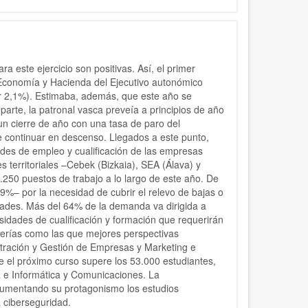
a este ejercicio son positivas. Así, el primer
 Economía y Hacienda del Ejecutivo autonómico
or 2,1%). Estimaba, además, que este año se
arte, la patronal vasca preveía a principios de año
n cierre de año con una tasa de paro del
 continuar en descenso. Llegados a este punto,
des de empleo y cualificación de las empresas
s territoriales –Cebek (Bizkaia), SEA (Álava) y
.250 puestos de trabajo a lo largo de este año. De
9%– por la necesidad de cubrir el relevo de bajas o
idades. Más del 64% de la demanda va dirigida a
esidades de cualificación y formación que requerirán
nierías como las que mejores perspectivas
tración y Gestión de Empresas y Marketing e
e el próximo curso supere los 53.000 estudiantes,
 e Informática y Comunicaciones. La
 aumentando su protagonismo los estudios
la ciberseguridad.