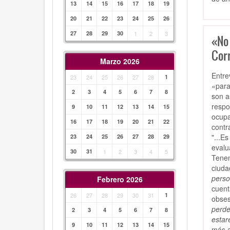
13
14
15
16
17
18
19
20
21
22
23
24
25
26
27
28
29
30
1
2
3
«No
Cor
Marzo 2026
Entre
23
24
25
26
27
28
1
«para
2
3
4
5
6
7
8
son a
respo
9
10
11
12
13
14
15
ocupa
16
17
18
19
20
21
22
contr
"...E
23
24
25
26
27
28
29
evalu
30
31
1
2
3
4
5
Tenem
ciud
perso
Febrero 2026
cuent
26
27
28
29
30
31
1
obses
perde
2
3
4
5
6
7
8
estar
9
10
11
12
13
14
15
más a