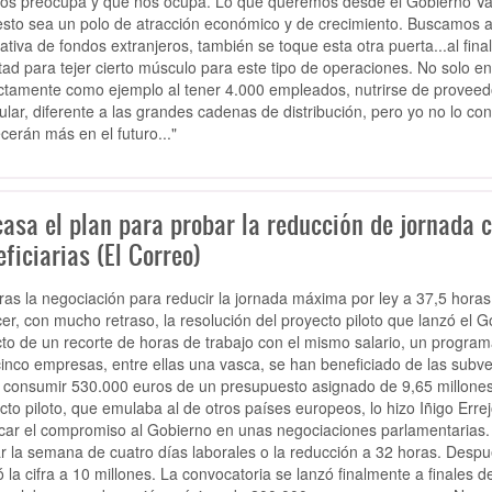
os preocupa y que nos ocupa. Lo que queremos desde el Gobierno Vasco 
sto sea un polo de atracción económico y de crecimiento. Buscamos as
nativa de fondos extranjeros, también se toque esta otra puerta...al f
tad para tejer cierto músculo para este tipo de operaciones. No solo e
ctamente como ejemplo al tener 4.000 empleados, nutrirse de proveed
cular, diferente a las grandes cadenas de distribución, pero yo no lo c
cerán más en el futuro..."
casa el plan para probar la reducción de jornada 
ficiarias (El Correo)
ras la negociación para reducir la jornada máxima por ley a 37,5 hora
er, con mucho retraso, la resolución del proyecto piloto que lanzó el Go
to de un recorte de horas de trabajo con el mismo salario, un programa
cinco empresas, entre ellas una vasca, se han beneficiado de las subv
 consumir 530.000 euros de un presupuesto asignado de 9,65 millones 
cto piloto, que emulaba al de otros países europeos, lo hizo Iñigo Err
car el compromiso al Gobierno en unas negociaciones parlamentarias.
r la semana de cuatro días laborales o la reducción a 32 horas. Despué
ó la cifra a 10 millones. La convocatoria se lanzó finalmente a finales d