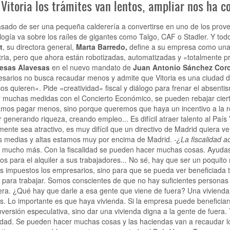
Vitoria los trámites van lentos, ampliar nos ha c
sado de ser una pequeña calderería a convertirse en uno de los provee
logía va sobre los raíles de gigantes como Talgo, CAF o Stadler. Y tod
t
, su directora general,
Marta Barredo,
define a su empresa como un
tria, pero que ahora están robotizadas, automatizadas y «totalmente p
esas Alavesas
en el nuevo mandato de
Juan Antonio Sánchez Cor
sarios no busca recaudar menos y admite que Vitoria es una ciudad d
icos quieren». Pide «creatividad» fiscal y diálogo para frenar el absen
 muchas medidas con el Concierto Económico, se pueden rebajar cier
mos pagar menos, sino porque queremos que haya un incentivo a la r
r generando riqueza, creando empleo... Es difícil atraer talento al País
lmente sea atractivo, es muy difícil que un directivo de Madrid quiera ve
s medias y altas estamos muy por encima de Madrid.
-¿La fiscalidad a
 mucho más. Con la fiscalidad se pueden hacer muchas cosas. Ayudas
cios para el alquiler a sus trabajadores... No sé, hay que ser un poqui
 impuestos los empresarios, sino para que se pueda ver beneficiada t
 para trabajar. Somos conscientes de que no hay suficientes personas 
era. ¿Qué hay que darle a esa gente que viene de fuera? Una vivienda.
. Lo importante es que haya vivienda. Si la empresa puede beneficiars
nversión especulativa, sino dar una vivienda digna a la gente de fuera
lidad. Se pueden hacer muchas cosas y las haciendas van a recaudar lo