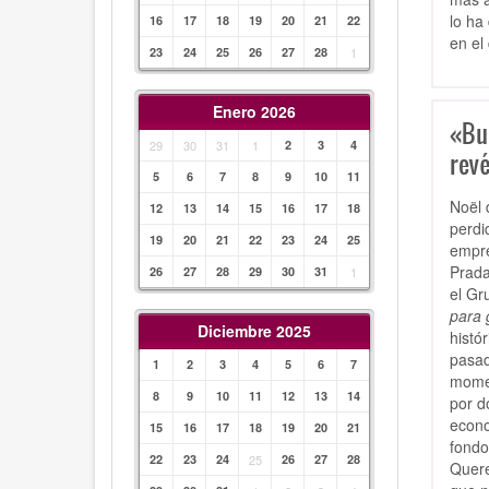
lo ha
16
17
18
19
20
21
22
en el
23
24
25
26
27
28
1
Enero 2026
«Bu
29
30
31
1
2
3
4
revé
5
6
7
8
9
10
11
Noël 
12
13
14
15
16
17
18
perdi
19
20
21
22
23
24
25
empre
Prada
26
27
28
29
30
31
1
el Gr
para 
Diciembre 2025
histó
pasad
1
2
3
4
5
6
7
momen
8
9
10
11
12
13
14
por d
econo
15
16
17
18
19
20
21
fondo
22
23
24
25
26
27
28
Quere