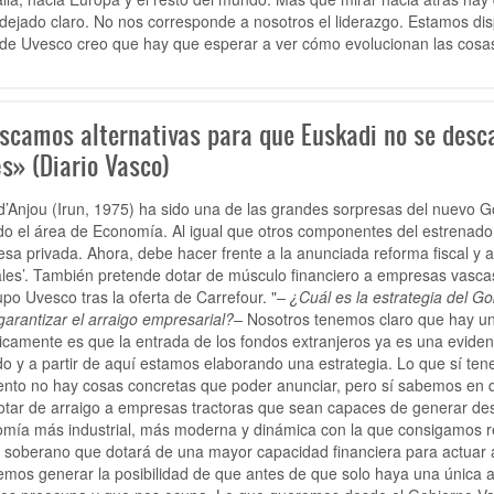
 dejado claro. No nos corresponde a nosotros el liderazgo. Estamos dis
 de Uvesco creo que hay que esperar a ver cómo evolucionan las cosas
scamos alternativas para que Euskadi no se descap
s» (Diario Vasco)
d’Anjou (Irun, 1975) ha sido una de las grandes sorpresas del nuevo
do el área de Economía. Al igual que otros componentes del estrenado 
sa privada. Ahora, debe hacer frente a la anunciada reforma fiscal y a
les’. También pretende dotar de músculo financiero a empresas vasca
upo Uvesco tras la oferta de Carrefour. "
– ¿Cuál es la estrategia del G
garantizar el arraigo empresarial?–
Nosotros tenemos claro que hay un d
ricamente es que la entrada de los fondos extranjeros ya es una evide
o y a partir de aquí estamos elaborando una estrategia. Lo que sí te
to no hay cosas concretas que poder anunciar, pero sí sabemos en qu
otar de arraigo a empresas tractoras que sean capaces de generar des
mía más industrial, más moderna y dinámica con la que consigamos ret
 soberano que dotará de una mayor capacidad financiera para actuar 
mos generar la posibilidad de que antes de que solo haya una única a