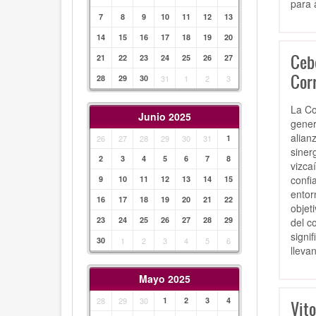
para 
7
8
9
10
11
12
13
14
15
16
17
18
19
20
Ceb
21
22
23
24
25
26
27
Cor
28
29
30
31
1
2
3
La Co
Junio 2025
gener
alian
26
27
28
29
30
31
1
siner
2
3
4
5
6
7
8
vizca
confi
9
10
11
12
13
14
15
entor
16
17
18
19
20
21
22
objet
23
24
25
26
27
28
29
del c
signi
30
1
2
3
4
5
6
lleva
Mayo 2025
28
29
30
1
2
3
4
Vito