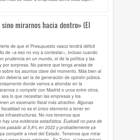
sino mirarnos hacia dentro» (El
erte de que el Presupuesto vasco tendrá déficit
illo de «a eso no voy a contestar», incluso cuando
n prudencia en un mundo, el de la política y las
o y por sorpresa. No parece que tenga ansias de
n sobre los asuntos clave del momento. Más bien al
ión debería ser la de generación de opinión púbica.
precisamente donde vamos a ahondar en la
ararnos o competir con Madrid o unos entre otros.
 sea lo que necesitan las empresas y los
enen un escenario fiscal más atractivo. Algunas
fiscalidad no es el único elemento a tener en
las infraestructuras. No nos tenemos que
o hay una evidencia estadística. Euskadi no para de
mos pasado al 5,8% en 2022 y probablemente ya
upa competir a nivel del Estado. Tenemos que mirar
que mirar hacia adelante...En Talgo, el lehendakari