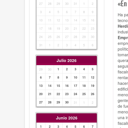
«En 
27
28
29
30
31
1
2
3
4
5
6
7
8
9
Ha pa
tecno
10
11
12
13
14
15
16
Herdi
17
18
19
20
21
22
23
indus
24
25
26
27
28
29
30
Empr
empre
31
1
2
3
4
5
6
polít
tomar
quera
Julio 2026
segui
29
30
1
2
3
4
5
fisca
renta
6
7
8
9
10
11
12
hacer
13
14
15
16
17
18
19
edifi
menos
20
21
22
23
24
25
26
gente
27
28
29
30
31
1
2
de fu
menos
una i
Junio 2026
fisca
1
2
3
4
5
6
7