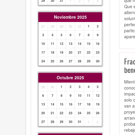
que n
29
30
31
1
2
3
4
Que e
alter
Noviembre 2025
volun
perfe
27
29
29
30
31
1
2
parti
3
4
5
6
7
8
9
apare
10
11
12
13
14
15
16
17
18
19
20
21
22
23
Fra
24
25
26
27
28
29
30
bene
Octubre 2025
Mient
29
30
1
2
3
4
5
conoc
impac
6
7
8
9
10
11
12
solo 
13
14
15
16
17
18
19
van a
proye
20
21
22
23
24
25
26
arran
27
28
29
30
31
1
2
proba
rebaj