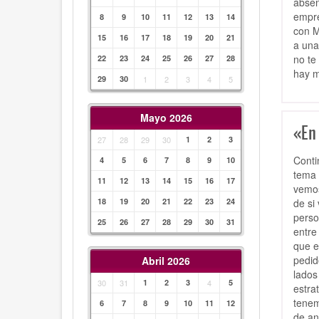
absen
empre
8
9
10
11
12
13
14
con M
15
16
17
18
19
20
21
a una
no te
22
23
24
25
26
27
28
hay m
29
30
1
2
3
4
5
Mayo 2026
«En
27
28
29
30
1
2
3
Conti
4
5
6
7
8
9
10
tema 
11
12
13
14
15
16
17
vemos
de si
18
19
20
21
22
23
24
perso
25
26
27
28
29
30
31
entre
que e
pedid
Abril 2026
lados
30
31
1
2
3
4
5
estra
tenem
6
7
8
9
10
11
12
de an