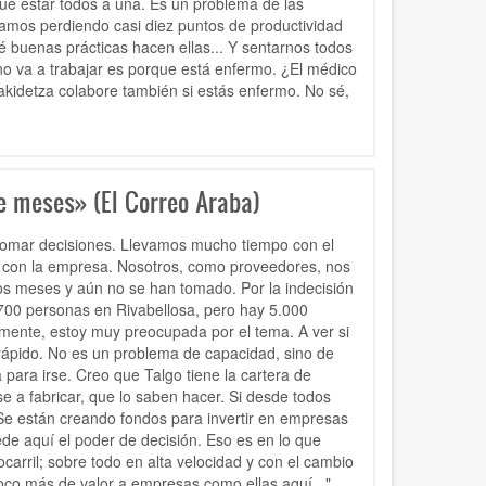
e estar todos a una. Es un problema de las
tamos perdiendo casi diez puntos de productividad
buenas prácticas hacen ellas... Y sentarnos todos
 no va a trabajar es porque está enfermo. ¿El médico
akidetza colabore también si estás enfermo. No sé,
e meses» (El Correo Araba)
 tomar decisiones. Llevamos mucho tiempo con el
 con la empresa. Nosotros, como proveedores, nos
s meses y aún no se han tomado. Por la indecisión
e 700 personas en Rivabellosa, pero hay 5.000
mente, estoy muy preocupada por el tema. A ver si
rápido. No es un problema de capacidad, sino de
para irse. Creo que Talgo tiene la cartera de
e a fabricar, que lo saben hacer. Si desde todos
Se están creando fondos para invertir en empresas
ede aquí el poder de decisión. Eso es en lo que
arril; sobre todo en alta velocidad y con el cambio
oco más de valor a empresas como ellas aquí..."