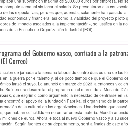
mplaba una subvención máxima de 200.000 euros por empresa. No se es
n cómputo semanal sin tocar el salario. Se presentaron a la convoca
o de las expectativas, pero es que, además, solamente han pasado la c
lidad económica y financiera, así como la viabilidad del proyecto pilot
adores de impacto asociados a la implementación», se justifica en la no
nos de la Escuela de Organización Industrial (EOI).
rograma del Gobierno vasco, confiado a la patrona
(El Correo)
ducción de jornada o la semana laboral de cuatro días es una de las
s en la guerra por el talento y, al de poco tiempo de que el Gobierno ce
ómico lanzó el suyo. Lo anunció en marzo de 2023 la entonces viceleh
a. Su idea era desarrollar el programa en el marco de la Mesa de Diálo
ebask
, que esgrimió como argumento la necesidad de centrarse en «s
a encontró el apoyo de la fundación Fabrika, el organismo de la patr
formación de la cultural de las organizaciones. Una decisión que causó
s, que habían coincidido en no entrar en esta materia. Mendia anunci
5 millones de euros. Ahora le toca al nuevo Gobierno vasco y a su suces
ntación. Según fuentes de su departamento, será a finales de este año