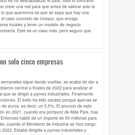
es no descapitalizar el país, todo lo contrario.
í crear una red para que antes de valorar solo la
inal lo que queremos es que se sepa que hay una
n el caso concreto de Uvesco, que encaja
ores locales y tener un modelo de negocio
oncretaría. Este es un caso más, pero seguro que
con solo cinco empresas
s semanales sigue dando vueltas, se acaba de dar a
bierno central a finales de 2022 para analizar el
 que se dirigió a pymes industriales. Finalmente
enciones. El éxito ha sido escaso porque apenas se
de euros, es decir, un 5,5%. El anuncio de este
ejón en 2021, cuando era portavoz de Más País, tras
 Entonces habló de un importe de 50 millones para
s, cuando el Ministerio de Industria se hizo cargo,
e 2022. Estaba dirigida a pymes industriales y