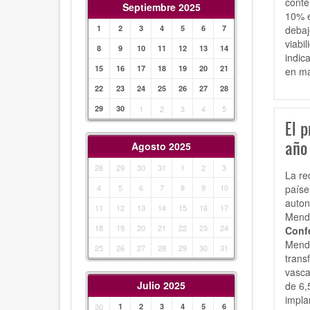
conte
Septiembre 2025
10% e
debaj
1
2
3
4
5
6
7
viabi
8
9
10
11
12
13
14
indic
15
16
17
18
19
20
21
en ma
22
23
24
25
26
27
28
29
30
1
2
3
4
5
El p
año 
Agosto 2025
28
29
30
31
1
2
3
La re
paíse
4
5
6
7
8
9
10
auton
11
12
13
14
15
16
17
Mendi
18
19
20
21
22
23
24
Conf
Mendi
25
26
27
28
29
30
31
trans
vasca
Julio 2025
de 6,
impla
30
1
2
3
4
5
6