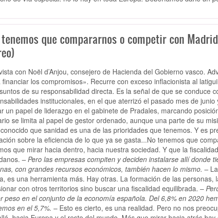
 tenemos que compararnos o competir con Madrid 
reo)
vista con Noël d’Anjou, consejero de Hacienda del Gobierno vasco. Advi
 financiar los compromisos». Recurre con exceso inflacionista al latigu
suntos de su responsabilidad directa. Es la señal de que se conduce co
nsabilidades institucionales, en el que aterrizó el pasado mes de juni
r un papel de liderazgo en el gabinete de Pradales, marcando posició
ario se limita al papel de gestor ordenado, aunque una parte de su mis
s conocido que sanidad es una de las prioridades que tenemos. Y es 
ación sobre la eficiencia de lo que ya se gasta...No tenemos que comp
os que mirar hacia dentro, hacia nuestra sociedad. Y que la fiscalidad
adanos.
– Pero las empresas compiten y deciden instalarse allí donde ti
nas, con grandes recursos económicos, también hacen lo mismo. –
La 
a, es una herramienta más. Hay otras. La formación de las personas, 
ionar con otros territorios sino buscar una fiscalidad equilibrada.
– Per
r peso en el conjunto de la economía española. Del 6,8% en 2020 he
emos en el 5,7%. –
Esto es cierto, es una realidad. Pero no nos preoc
llá, hacia Europa y el resto del mundo. Más que mirar hacia atrás hay 