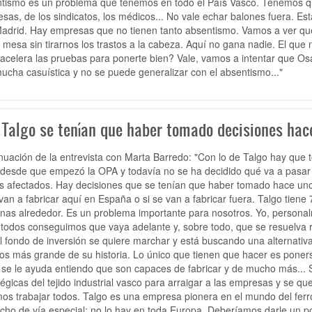
tismo es un problema que tenemos en todo el País Vasco. Tenemos qu
sas, de los sindicatos, los médicos... No vale echar balones fuera. Es
adrid. Hay empresas que no tienen tanto absentismo. Vamos a ver qué 
 mesa sin tirarnos los trastos a la cabeza. Aquí no gana nadie. El que
 acelera las pruebas para ponerte bien? Vale, vamos a intentar que Os
ucha casuística y no se puede generalizar con el absentismo..."
 Talgo se tenían que haber tomado decisiones hac
nuación de la entrevista con Marta Barredo: "Con lo de Talgo hay que
desde que empezó la OPA y todavía no se ha decidido qué va a pasar
 afectados. Hay decisiones que se tenían que haber tomado hace uno
 van a fabricar aquí en España o si se van a fabricar fuera. Talgo tien
nas alrededor. Es un problema importante para nosotros. Yo, personal
 todos conseguimos que vaya adelante y, sobre todo, que se resuelva 
l fondo de inversión se quiere marchar y está buscando una alternativa 
os más grande de su historia. Lo único que tienen que hacer es poners
 se le ayuda entiendo que son capaces de fabricar y de mucho más... 
tégicas del tejido industrial vasco para arraigar a las empresas y se qu
os trabajar todos. Talgo es una empresa pionera en el mundo del ferroc
cho de vía especial: no lo hay en toda Europa. Deberíamos darle un p