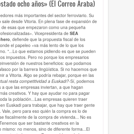
ostado ocho años» (El Correo Araba)
dores más importantes del sector ferroviario. Su
o sale desde Vitoria. En plena fase de expansión de
a de esas que empezaron como una pequeña
rofesionalizadas». Vicepresidenta de
SEA
chero
, defiende que la propuesta fiscal de los
onde el papeleo «va más lento de lo que los
tismo. "...Lo que estamos pidiendo es que se pueden
tos impuestos. Pero no porque los empresarios
einversión de nuestros beneficios: que podamos
 Vasco por la barrera lingüística. Si no hacemos que
nir a Vitoria. Algo se podría rebajar, porque en las
ctual resta competitividad a Euskadi?-
Sí, podemos
 a que las empresas inviertan, a que hagan
to más creativos. Y hay que ayudar no para pagar
oda la población...Las empresas quieren traer
en Euskadi para trabajar, que hay que traer gente
 Vale, pero para eso quién la compra es lo de
e fiscalmente de la compra de vivienda... No es
. Tenemos que ser bastante creativos en la
 mismo: no menos, sino de diferente forma...El