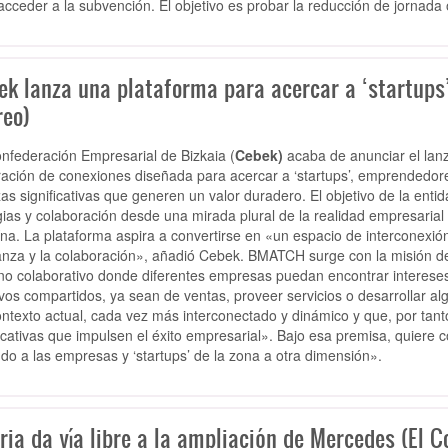
acceder a la subvención. El objetivo es probar la reducción de jornada o
ek lanza una plataforma para acercar a ‘startups’
reo)
nfederación Empresarial de Bizkaia (
Cebek)
acaba de anunciar el la
ación de conexiones diseñada para acercar a ‘startups’, emprendedor
zas significativas que generen un valor duradero. El objetivo de la enti
gias y colaboración desde una mirada plural de la realidad empresarial h
ína. La plataforma aspira a convertirse en «un espacio de interconexió
anza y la colaboración», añadió Cebek. BMATCH surge con la misión de
no colaborativo donde diferentes empresas puedan encontrar intereses
ivos compartidos, ya sean de ventas, proveer servicios o desarrollar 
ontexto actual, cada vez más interconectado y dinámico y que, por tanto
ficativas que impulsen el éxito empresarial». Bajo esa premisa, quiere c
ndo a las empresas y ‘startups’ de la zona a otra dimensión».
ria da vía libre a la ampliación de Mercedes (El C