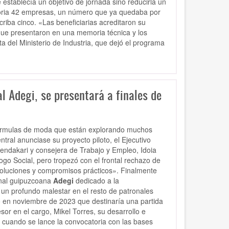
tablecía un objetivo de jornada sino reducirla un
toria 42 empresas, un número que ya quedaba por
riba cinco. «Las beneficiarias acreditaron su
o que presentaron en una memoria técnica y los
ta del Ministerio de Industria, que dejó el programa
l Adegi, se presentará a finales de
 fórmulas de moda que están explorando muchos
ntral anunciase su proyecto piloto, el Ejecutivo
endakari y consejera de Trabajo y Empleo, Idoia
go Social, pero tropezó con el frontal rechazo de
oluciones y compromisos prácticos». Finalmente
onal guipuzcoana
Adegi
dedicado a la
 un profundo malestar en el resto de patronales
ó en noviembre de 2023 que destinaría una partida
or en el cargo, Mikel Torres, su desarrollo e
 cuando se lance la convocatoria con las bases