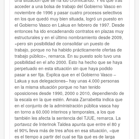
una situación que se ha ido cronificando. Y es que tras
acceder a una bolsa de trabajo del Gobierno Vasco en
noviembre de 1996 y pasar cuatro procesos selectivos
en los que quedó muy bien situada, logró un puesto en
el Gobierno Vasco en Lakua en febrero de 1997. Desde
entonces ha ido encadenando contratos en plazas muy
estructurales y en el último nombramiento desde 2009,
«pero sin posibilidad de consolidar un puesto de
trabajo, porque no ha habido prácticamente ofertas de
trabajo público», remarca. En su puesto solo tuvo una
posibilidad en el año 2000. Esto ha hecho que se haya
perpetuado en esta situación sin que haya podido
pasar a ser fija. Explica que en el Gobierno Vasco –
Lakua y sus delegaciones– hay unas 4.000 personas
en la misma situación porque no han tenido
oposiciones desde 1990, 2000 o 2010, dependiendo de
la escala en la que estén. Amaia Zarrabeitia indica que
en el conjunto de la administración pública vasca hay
en torno a 60.000 interinos y temporales, a los que
también les afecta la sentencia del TJUE, remarca. La
portavoz de Interinok Taldea apunta que entre el 80 y
el 90% lleva más de tres años en esa situación, «que
es el tiempo a partir del cual se fija qué es de larga