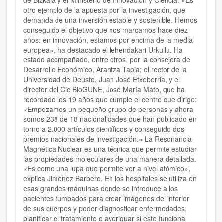
de Bizkaia y el Ministerio de Innovación y Ciencia. «Es
otro ejemplo de la apuesta por la investigación, que
demanda de una inversión estable y sostenible. Hemos
conseguido el objetivo que nos marcamos hace diez
años: en innovación, estamos por encima de la media
europea», ha destacado el lehendakari Urkullu. Ha
estado acompañado, entre otros, por la consejera de
Desarrollo Económico, Arantza Tapia; el rector de la
Universidad de Deusto, Juan José Etxeberria, y el
director del Cic BioGUNE, José María Mato, que ha
recordado los 19 años que cumple el centro que dirige:
«Empezamos un pequeño grupo de personas y ahora
somos 238 de 18 nacionalidades que han publicado en
torno a 2.000 artículos científicos y conseguido dos
premios nacionales de investigación.» La Resonancia
Magnética Nuclear es una técnica que permite estudiar
las propiedades moleculares de una manera detallada.
«Es como una lupa que permite ver a nivel atómico»,
explica Jiménez Barbero. En los hospitales se utiliza en
esas grandes máquinas donde se introduce a los
pacientes tumbados para crear imágenes del interior
de sus cuerpos y poder diagnosticar enfermedades,
planificar el tratamiento o averiguar si este funciona