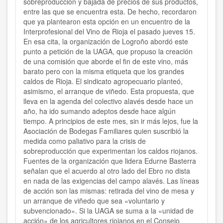
sobreproducción y bajada de precios de sus productos,
entre las que se encuentra esta. De hecho, recordaron
que ya plantearon esta opción en un encuentro de la
Interprofesional del Vino de Rioja el pasado jueves 15.
En esa cita, la organización de Logroño abordó este
punto a petición de la UAGA, que propuso la creación
de una comisión que aborde el fin de este vino, más
barato pero con la misma etiqueta que los grandes
caldos de Rioja. El sindicato agropecuario planteó,
asimismo, el arranque de viñedo. Esta propuesta, que
lleva en la agenda del colectivo alavés desde hace un
año, ha ido sumando adeptos desde hace algún
tiempo. A principios de este mes, sin ir más lejos, fue la
Asociación de Bodegas Familiares quien suscribió la
medida como paliativo para la crisis de
sobreproducción que experimentan los caldos riojanos.
Fuentes de la organización que lidera Edurne Basterra
señalan que el acuerdo al otro lado del Ebro no dista
en nada de las exigencias del campo alavés. Las líneas
de acción son las mismas: retirada del vino de mesa y
un arranque de viñedo que sea «voluntario y
subvencionado». Si la UAGA se suma a la «unidad de
acción» de los agricultores riojanos en el Consejo