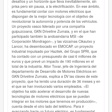
desafíos y un horizonte que lleva inevitablemente, sin
prisa pero sin pausa, a la electrificación. En ese ámbito,
es fundamental contar con motores eléctricos que
dispongan de la mejor tecnología con el objetivo de
revolucionar la autonomía y potencia de los vehículos.
Un proyecto vasco liderado por una compañía
guipuzcoana, GKN Driveline Zumaia, y en el que han
participado también la andoaindarra MSI –de
Corporación Mondragon–, y las vizcaínas Cikautxo y
Lancor, ha desembocado en EMOCAP, un proyecto
industrial impulsado por Hazitek, del Grupo SPRI, que
ha contado con un presupuesto de casi 6 millones de
euros y que prevé un impacto de 190 millones en el
total de la industria. Aitor Tovar, jefe de Ingeniería del
departamento de Desarrollo de Motores Eléctricos en
GKN Driveline Zumaia, explica a DV las claves de este
proyecto, que ha tenido una duración de 36 meses y en
el que se han involucrado varios empleados. «El
objetivo ha sido acelerar el desarrollo de nuevas
tecnologías de motores eléctricos que se puedan
integrar en los motores que tenemos en producción»,
cuenta desde el otro lado del teléfono. Para ir
avanzando hacia un futuro eléctrico, es fundamental