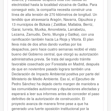
electricidad hasta la localidad vizcaína de Gatika. Para
conseguir esto, la compañía necesita construir una
línea de alta tensión de 270 kilómetros de longitud. Un
tendido que atravesaría Aragón, Navarra, Gipuzkoa y
13 municipios de Bizkaia ( Zaldibar, Mallabia, Berriz,
Garai, Iurreta, Muxika, Amorebieta, Larrabetzu,
Lezama, Zamudio, Derio, Mungia y Gatika), con una
ramificación también hacia La Rioja y Vitoria. El plan
lleva más de dos años dando vueltas por los
despachos, pero hace cuatro semanas recibió el visto
bueno del Gobierno central, que otorgó su autorización
administrativa previa. Se trata del segundo trámite
favorable cosechado por Forestalia en Madrid, después
de que en noviembre pasado lograra también una
Declaración de Impacto Ambiental positiva por parte del
Ministerio de Medio Ambiente. Eso sí, el Ejecutivo de
Pedro Sánchez ha dejado cierto margen de maniobra a
las comunidades autónomas y diputaciones afectadas y
esperará a leer sus informes antes de conceder el paso
definitivo de la autorización de construcción. El
proyecto avanza de manera firme pese a que ha
generado una fuerte oposición institucional por la