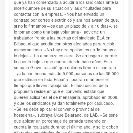
que ya han comenzado a acudir a los sindicatos ante la
incertidumbre de su situación y las dificultades para
contactar con la empresa. «Nos han enviado un
contrato por correo electrónico y ahí nos avisan de que,
si no lo firmamos –les dan un plazo de 7 a 10 días–, se
lo toman como una baja voluntaria», advierte un
trabajador frente a las puertas del sindicato ELA en
Bilbao, al que acudía con otros afectados para recibir
asesoramiento. «No hay otra opción: es un ‘lo tomas o
lo dejas’». La amenaza es clara. Se arriesgan a perder
la cuenta bajo la que operan desde hace años. Esta
semana Glovo trasladó que quienes firmen el contrato
–ya lo han hecho más de 5.000 personas de las 35.000
que estiman en toda España– podrán mantener el
tiempo que lleven trabajando. El lado oscuro de la
propuesta reside en que el convenio estatal que
quieren aplicar es el de mensajería, aprobado en 2006,
y que los sindicatos ya dan totalmente por caducado.
«Se les debe aplicar el convenio provincial de
hostelería», subraya Uxue Bejarano, de LAB. «Se tiene
que aplicar un porcentaje de jornada teniendo en
cuenta la realizada durante el último año, y se le deben
diferentes cantidades de los últimos ejercicios por la no