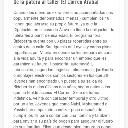
De la patera al taller (El Correo Araba)
Cuando los menores extranjeros no acompañados (los
popularmente denominados ‘menas’) cumplen los 18
tienen que labrarse su propio futuro, ya que la
Diputación en el caso de Álava no tiene la obligación de
tutelarles a partir de esa edad. El programa foral
Bideberria cuenta con 83 plazas repartidas entre su
centro de la calle San Ignacio de Loyola y varios pisos
repartidos por Vitoria en donde se les prepara de cara
a la vida adulta y para encontrar un empleo que les
garantice su futuro. Hostelería, automoción,
fabricación, seguridad, logística, almacenaje, jardinería
o montajes eléctricos son los sectores en los que 28
jóvenes han encontrado un puesto a su salida de
Bideberria en los últimos dos años, según datos a los
que ha tenido acceso El Correo. Siete de forma
indefinida, veinte con carácter temporal y otro último
por un año. Jóvenes que como Nabil, Mohammed o
Yassin han empezado a cotizar poco después de
cumplir los 18 para contar con una nómina y también
para enviar a su país de origen para asegurar el futuro
de sus familias. Ellos, que desde bien temprano ponen