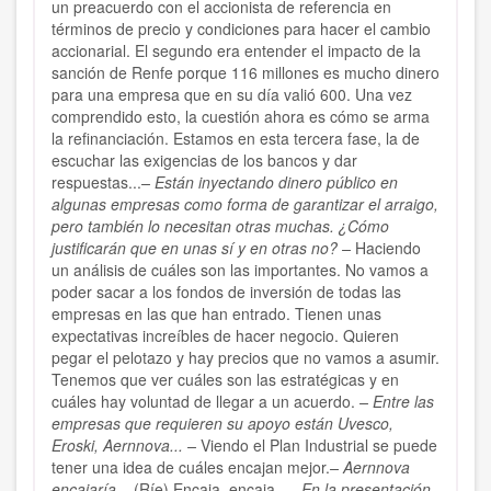
un preacuerdo con el accionista de referencia en
términos de precio y condiciones para hacer el cambio
accionarial. El segundo era entender el impacto de la
sanción de Renfe porque 116 millones es mucho dinero
para una empresa que en su día valió 600. Una vez
comprendido esto, la cuestión ahora es cómo se arma
la refinanciación. Estamos en esta tercera fase, la de
escuchar las exigencias de los bancos y dar
respuestas...
– Están inyectando dinero público en
algunas empresas como forma de garantizar el arraigo,
pero también lo necesitan otras muchas. ¿Cómo
justificarán que en unas sí y en otras no? –
Haciendo
un análisis de cuáles son las importantes. No vamos a
poder sacar a los fondos de inversión de todas las
empresas en las que han entrado. Tienen unas
expectativas increíbles de hacer negocio. Quieren
pegar el pelotazo y hay precios que no vamos a asumir.
Tenemos que ver cuáles son las estratégicas y en
cuáles hay voluntad de llegar a un acuerdo.
– Entre las
empresas que requieren su apoyo están Uvesco,
Eroski, Aernnova... –
Viendo el Plan Industrial se puede
tener una idea de cuáles encajan mejor.
– Aernnova
encajaría.–
(Ríe) Encaja, encaja...
– En la presentación