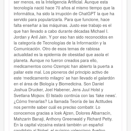
ser menos, es la Inteligencia Artificial. Aunque esta
tecnología nació hace 70 años al mismo tiempo que la
informática, ha sido la irrupción de ChatGPT la que ha
servido para popularizarla. Para que funcione, hace
falta enseñar a las máquinas. Justo ese trabajo es el
que han llevado a cabo durante décadas Michael I.
Jordan y Anil Jain. Y por eso han sido reconocidos en
la categoría de Tecnologías de la Información y la
Comunicación. Otro de esos temas de rabiosa
actualidad es la epidemia de obesidad que asola el
planeta. Aunque no fueron creados para ello,
medicamentos como Ozempic han abierto la puerta a
paliar este mal. Los pioneros del principio activo de
este ‘medicamento milagro’ se han llevado el galardón
en el área de Biología y Biomedicina. Son Daniel
Joshua Drucker, Joel Habener, Jens Juul Holst y
Svetlana Mojsov. El listado continúa con las ‘fake news’.
¿Cómo frenarlas? La llamada Teoría de las Actitudes
nos permite saber cuál es preciso combatir. Lo
conocemos gracias a Icek Ajzen, Dolores Albarracín,
Mahzarin Banaji, Anthony Greenwald y Richard Petty.
En la capital vizcaína estará también un español
candidato al Nobel, el químico valenciano Avelino