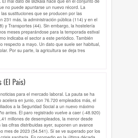
. El mal dato de Bizkaia hace que en el conjunto de
 que no puede apuntarse un nuevo récord. La
las sustituciones que se producen por las
n 231 más, la administración pública (114) y en el
8) y Transportes (44). Sin embargo, la hostelería
imos meses preparándose para la temporada estival
mo indicaba el sector a este periódico. También
io respecto a mayo. Un dato que suele ser habitual,
. Por su parte, la agricultura se deja tres
 (El País)
noticias para el mercado laboral. La pauta se ha
jo acelera en junio, con 76.720 empleados más, el
filiados a la Seguridad Social a un nuevo máximo
o antes. El paro registrado vuelve a caer (-48.920)
n 2,41 millones de desempleados, la menor desde
las cifras distribuidas ayer, suponen un avance
mo mes de 2023 (54.541). Sí se ve superado por los
crisis sanitaria. En promedio en la última década,