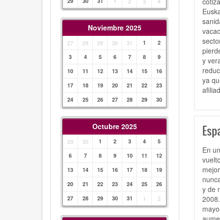
cotiz
29
30
31
1
2
3
4
Euska
sanid
Noviembre 2025
vacac
secto
27
29
29
30
31
1
2
pierd
3
4
5
6
7
8
9
y ver
reduc
10
11
12
13
14
15
16
ya qu
17
18
19
20
21
22
23
afilia
24
25
26
27
28
29
30
Octubre 2025
Esp
29
30
1
2
3
4
5
En un
6
7
8
9
10
11
12
vuelt
mejor
13
14
15
16
17
18
19
nunca
20
21
22
23
24
25
26
y de 
2008.
27
28
29
30
31
1
2
mayor
aumen