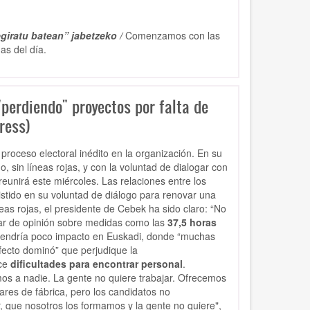
giratu batean” jabetzeko /
Comenzamos con las
as del día.
perdiendo" proyectos por falta de
ress)
proceso electoral inédito en la organización. En su
, sin líneas rojas, y con la voluntad de dialogar con
reunirá este miércoles. Las relaciones entre los
istido en su voluntad de diálogo para renovar una
eas rojas, el presidente de Cebek ha sido claro: “No
iar de opinión sobre medidas como las
37,5 horas
a tendría poco impacto en Euskadi, donde “muchas
fecto dominó” que perjudique la
oce
dificultades para encontrar personal
.
os a nadie. La gente no quiere trabajar. Ofrecemos
iares de fábrica, pero los candidatos no
 que nosotros los formamos y la gente no quiere",