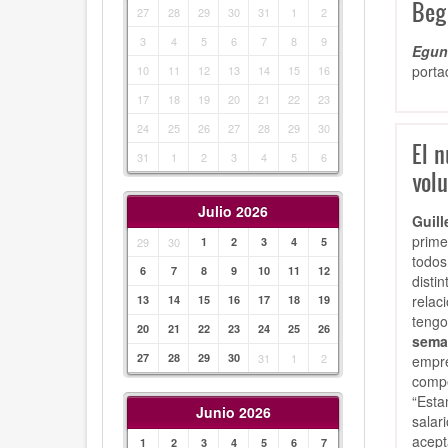
Beg
27
28
29
30
31
1
2
3
4
5
6
7
8
9
Egunk
porta
10
11
12
13
14
15
16
17
18
19
20
21
22
23
24
25
26
27
28
29
30
El 
31
1
2
3
4
5
6
vol
Julio 2026
Guil
prime
29
30
1
2
3
4
5
todos
6
7
8
9
10
11
12
disti
relac
13
14
15
16
17
18
19
tengo
20
21
22
23
24
25
26
sema
27
28
29
30
31
1
2
empre
compe
“Esta
Junio 2026
salar
acep
1
2
3
4
5
6
7