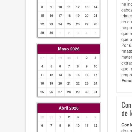
ha in
8
9
10
11
12
13
14
cabez
trime
15
16
17
18
19
20
21
en qu
22
23
24
25
26
27
28
respo
que r
29
30
1
2
3
4
5
que p
Por ú
Mayo 2026
"mati
mater
27
28
29
30
1
2
3
extra
4
5
6
7
8
9
10
que, 
empre
11
12
13
14
15
16
17
Escuc
18
19
20
21
22
23
24
25
26
27
28
29
30
31
Con
Abril 2026
de 
30
31
1
2
3
4
5
Conf
6
7
8
9
10
11
12
de un