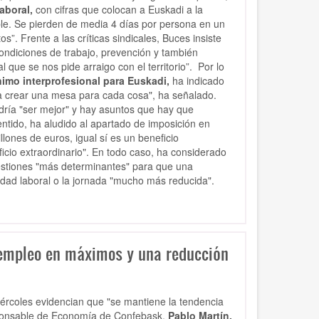
aboral,
con cifras que colocan a Euskadi a la
ble. Se pierden de media 4 días por persona en un
. Frente a las críticas sindicales, Buces insiste
ndiciones de trabajo, prevención y también
l que se nos pide arraigo con el territorio”.
Por lo
nimo interprofesional para Euskadi,
ha indicado
a crear una mesa para cada cosa", ha señalado.
ría "ser mejor" y hay asuntos que hay que
entido, ha aludido al apartado de imposición en
llones de euros, igual sí es un beneficio
ficio extraordinario". En todo caso, ha considerado
uestiones "más determinantes" para que una
vidad laboral o la jornada "mucho más reducida".
 empleo en máximos y una reducción
iércoles evidencian que "se mantiene la tendencia
sponsable de Economía de Confebask,
Pablo Martín,