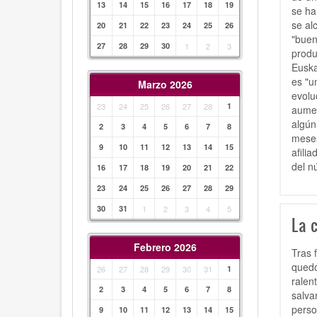
13
14
15
16
17
18
19
se ha
se al
20
21
22
23
24
25
26
"buen
27
28
29
30
1
2
3
produ
Euska
es "u
Marzo 2026
evolu
23
24
25
26
27
28
1
aumen
algún
2
3
4
5
6
7
8
meses
9
10
11
12
13
14
15
afili
del n
16
17
18
19
20
21
22
23
24
25
26
27
28
29
30
31
1
2
3
4
5
La 
Febrero 2026
Tras 
quedó
26
27
28
29
30
31
1
ralen
2
3
4
5
6
7
8
salva
perso
9
10
11
12
13
14
15