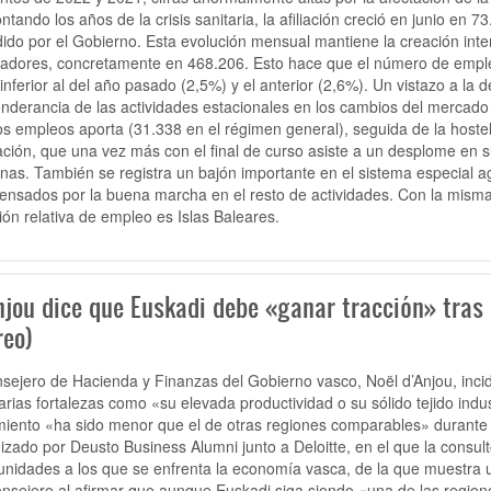
ntando los años de la crisis sanitaria, la afiliación creció en junio en 7
dido por el Gobierno. Esta evolución mensual mantiene la creación int
jadores, concretamente en 468.206. Esto hace que el número de empl
 inferior al del año pasado (2,5%) y el anterior (2,6%). Un vistazo a la 
nderancia de las actividades estacionales en los cambios del mercado 
s empleos aporta (31.338 en el régimen general), seguida de la hosteler
ción, que una vez más con el final de curso asiste a un desplome en 
nas. También se registra un bajón importante en el sistema especial ag
nsados por la buena marcha en el resto de actividades. Con la mism
ión relativa de empleo es Islas Baleares.
njou dice que Euskadi debe «ganar tracción» tras 
reo)
nsejero de Hacienda y Finanzas del Gobierno vasco, Noël d’Anjou, inci
arias fortalezas como «su elevada productividad o su sólido tejido indu
miento «ha sido menor que el de otras regiones comparables» durante l
izado por Deusto Business Alumni junto a Deloitte, en el que la consult
unidades a los que se enfrenta la economía vasca, de la que muestra una
onsejero al afirmar que aunque Euskadi siga siendo «una de las regione