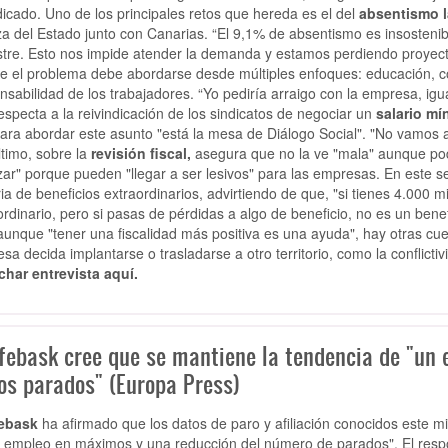
dicado.
Uno de los principales retos que hereda es el del
absentismo l
a del Estado junto con Canarias. “El 9,1% de absentismo es insosteni
stre. Esto nos impide atender la demanda y estamos perdiendo proyectos”
e el problema debe abordarse desde múltiples enfoques: educación, co
nsabilidad de los trabajadores. “Yo pediría arraigo con la empresa, igua
especta a la reivindicación de los sindicatos de negociar un
salario mí
ara abordar este asunto "está la mesa de Diálogo Social". "No vamos 
ltimo, sobre la
revisión fiscal,
asegura que no la ve "mala" aunque pod
zar" porque pueden "llegar a ser lesivos" para las empresas. En este s
ia de beneficios extraordinarios, advirtiendo de que, "si tienes 4.000 mi
ordinario, pero si pasas de pérdidas a algo de beneficio, no es un bene
aunque "tener una fiscalidad más positiva es una ayuda", hay otras c
sa decida implantarse o trasladarse a otro territorio, como la conflicti
har entrevista aquí.
febask cree que se mantiene la tendencia de "un
los parados" (Europa Press)
ebask
ha afirmado que los datos de paro y afiliación conocidos este m
 empleo en máximos y una reducción del número de parados". El re