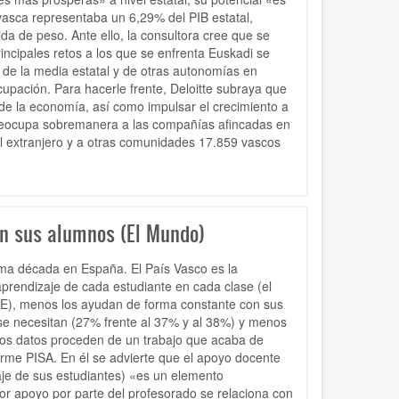
asca representaba un 6,29% del PIB estatal,
da de peso. Ante ello, la consultora cree que se
rincipales retos a los que se enfrenta Euskadi se
 de la media estatal y de otras autonomías en
cupación. Para hacerle frente, Deloitte subraya que
de la economía, así como impulsar el crecimiento a
ue preocupa sobremanera a las compañías afincadas en
al extranjero y a otras comunidades 17.859 vascos
on sus alumnos (El Mundo)
tima década en España. El País Vasco es la
rendizaje de cada estudiante en cada clase (el
DE), menos los ayudan de forma constante con sus
se necesitan (27% frente al 37% y al 38%) y menos
tos datos proceden de un trabajo que acaba de
nforme PISA. En él se advierte que el apoyo docente
zaje de sus estudiantes) «es un elemento
or apoyo por parte del profesorado se relaciona con