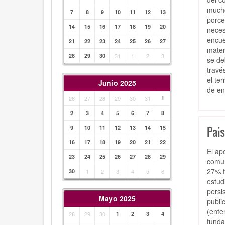
mucho
7
8
9
10
11
12
13
porce
14
15
16
17
18
19
20
neces
encue
21
22
23
24
25
26
27
mater
28
29
30
31
1
2
3
se de
travé
el te
Junio 2025
de en
26
27
28
29
30
31
1
2
3
4
5
6
7
8
Paí
9
10
11
12
13
14
15
16
17
18
19
20
21
22
El ap
23
24
25
26
27
28
29
comun
27% f
30
1
2
3
4
5
6
estud
persi
Mayo 2025
publi
(ente
28
29
30
1
2
3
4
funda