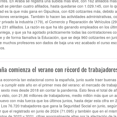
antes. En Araba se registra una subida más leve, con 162 afiliados más
di se pierdan cuatro afiliados, hasta quedarse con 1.029.145, con lo
ad es la que más gana en Gipuzkoa, con 626 cotizantes más, debido a 
iones veraniegas. También lo hacen las actividades administrativas, co
r privado la industria (179), el Comercio y Reparación de Vehículos (29
e 231 afiliados. La razón es que ha ido ganando empleados en los últ
aniega, y que ya ha agotado prácticamente todas las contrataciones co
e y de forma llamativa la Educación, que se deja 960 cotizantes en jun
e muchos profesores son dados de baja una vez acabado el curso escolar
dos.
aña comienza el verano con récord de trabajadores
a economía tan estacional como la española, junio suele traer buenas 
o a cumplir este año en el primer mes del verano: el mercado de traba
 sexto mes desde 2018 sin contar la pandemia. Esto lleva el total de a
 visto, con 21,86 millones de trabajadores, medio millón más que un añ
nuevo con más fuerza que los últimos junios, hasta dejar esta cifra e
 Los 76.720 trabajadores que gana la Seguridad Social en junio, según 
 que el registrado en junio de 2024 (71.095) y también que en el mis
tos de 2022 y 2021, cifras anormalmente altas por la afectación de la 