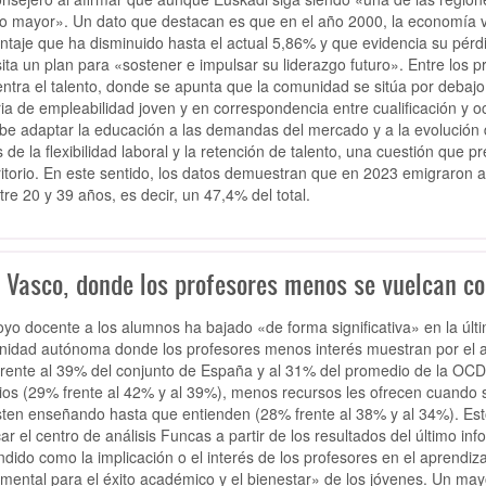
 mayor». Un dato que destacan es que en el año 2000, la economía v
ntaje que ha disminuido hasta el actual 5,86% y que evidencia su pérdi
ita un plan para «sostener e impulsar su liderazgo futuro». Entre los p
ntra el talento, donde se apunta que la comunidad se sitúa por debajo
ia de empleabilidad joven y en correspondencia entre cualificación y o
be adaptar la educación a las demandas del mercado y a la evolución 
s de la flexibilidad laboral y la retención de talento, una cuestión q
rritorio. En este sentido, los datos demuestran que en 2023 emigraron 
tre 20 y 39 años, es decir, un 47,4% del total.
s Vasco, donde los profesores menos se vuelcan c
oyo docente a los alumnos ha bajado «de forma significativa» en la úl
idad autónoma donde los profesores menos interés muestran por el ap
rente al 39% del conjunto de España y al 31% del promedio de la OC
ios (29% frente al 42% y al 39%), menos recursos les ofrecen cuando 
sten enseñando hasta que entienden (28% frente al 38% y al 34%). Es
car el centro de análisis Funcas a partir de los resultados del último i
ndido como la implicación o el interés de los profesores en el aprendi
mental para el éxito académico y el bienestar» de los jóvenes. Un may