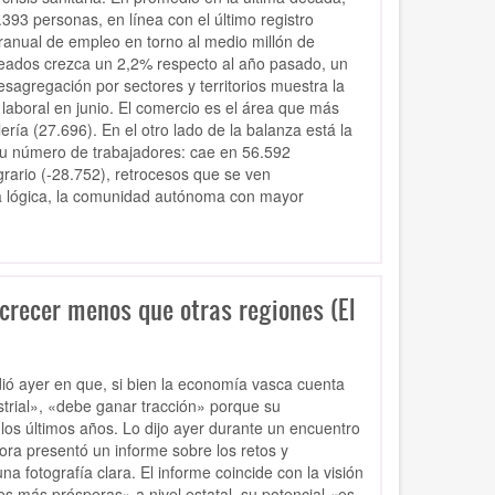
3.393 personas, en línea con el último registro
eranual de empleo en torno al medio millón de
eados crezca un 2,2% respecto al año pasado, un
desagregación por sectores y territorios muestra la
laboral en junio. El comercio es el área que más
ía (27.696). En el otro lado de la balanza está la
su número de trabajadores: cae en 56.592
rario (-28.752), retrocesos que se ven
a lógica, la comunidad autónoma con mayor
crecer menos que otras regiones (El
dió ayer en que, si bien la economía vasca cuenta
strial», «debe ganar tracción» porque su
os últimos años. Lo dijo ayer durante un encuentro
ora presentó un informe sobre los retos y
 fotografía clara. El informe coincide con la visión
s más prósperas» a nivel estatal, su potencial «es