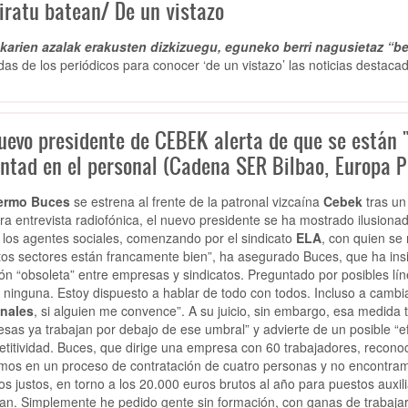
iratu batean/ De un vistazo
arien azalak erakusten dizkizuegu, eguneko berri nagusietaz “be
das de los periódicos para conocer ‘de un vistazo’ las noticias destacad
nuevo presidente de CEBEK alerta de que se están "
untad en el personal (Cadena SER Bilbao, Europa P
lermo Buces
se estrena al frente de la patronal vizcaína
Cebek
tras un 
ra entrevista radiofónica, el nuevo presidente se ha mostrado ilusionado
 los agentes sociales, comenzando por el sindicato
ELA
, con quien se 
ntos sectores están francamente bien”, ha asegurado Buces, que ha ins
ión “obsoleta” entre empresas y sindicatos. Preguntado por posibles lín
 ninguna. Estoy dispuesto a hablar de todo con todos. Incluso a camb
nales
, si alguien me convence”. A su juicio, sin embargo, esa medid
sas ya trabajan por debajo de ese umbral” y advierte de un posible “e
titividad. Buces, que dirige una empresa con 60 trabajadores, recon
mos en un proceso de contratación de cuatro personas y no encontram
ios justos, en torno a los 20.000 euros brutos al año para puestos auxil
tan.
Simplemente he pedido gente sin formación, con ganas de trabajar,