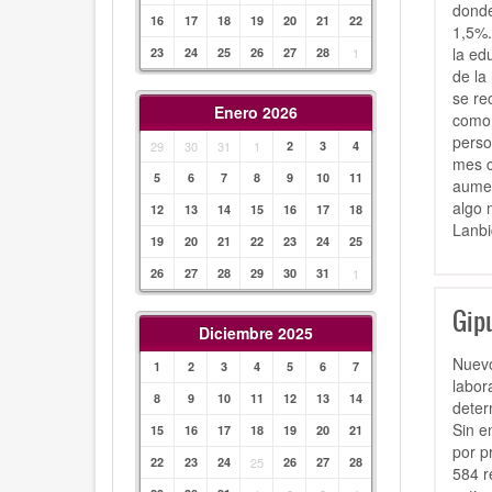
donde
16
17
18
19
20
21
22
1,5%.
la ed
23
24
25
26
27
28
1
de la
se re
Enero 2026
como 
perso
29
30
31
1
2
3
4
mes c
5
6
7
8
9
10
11
aumen
algo 
12
13
14
15
16
17
18
Lanbi
19
20
21
22
23
24
25
26
27
28
29
30
31
1
Gip
Diciembre 2025
Nuevo
1
2
3
4
5
6
7
labor
8
9
10
11
12
13
14
deter
Sin e
15
16
17
18
19
20
21
por p
22
23
24
25
26
27
28
584 r