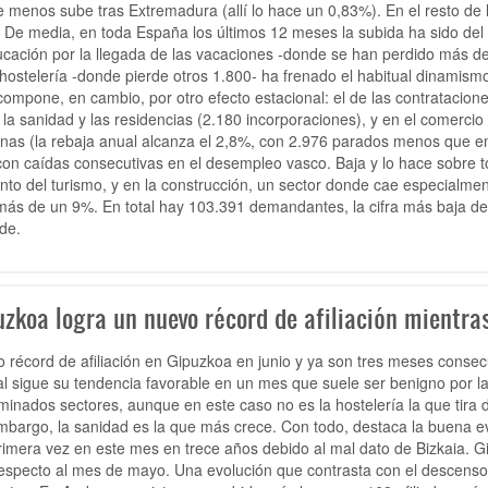
 menos sube tras Extremadura (allí lo hace un 0,83%). En el resto de 
 De media, en toda España los últimos 12 meses la subida ha sido del 2
ucación por la llegada de las vacaciones -donde se han perdido más de
 hostelería -donde pierde otros 1.800- ha frenado el habitual dinamis
compone, en cambio, por otro efecto estacional: el de las contratacion
la sanidad y las residencias (2.180 incorporaciones), y en el comercio 
nas (la rebaja anual alcanza el 2,8%, con 2.976 parados menos que en
on caídas consecutivas en el desempleo vasco. Baja y lo hace sobre tod
to del turismo, y en la construcción, un sector donde cae especialmen
más de un 9%. En total hay 103.391 demandantes, la cifra más baja de
de.
uzkoa logra un nuevo récord de afiliación mientra
 récord de afiliación en Gipuzkoa en junio y ya son tres meses consec
al sigue su tendencia favorable en un mes que suele ser benigno por la
minados sectores, aunque en este caso no es la hostelería la que tira d
mbargo, la sanidad es la que más crece. Con todo, destaca la buena evo
rimera vez en este mes en trece años debido al mal dato de Bizkaia. G
especto al mes de mayo. Una evolución que contrasta con el descenso 