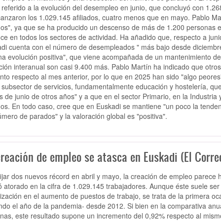
 referido a la evolución del desempleo en junio, que concluyó con 1.
canzaron los 1.029.145 afiliados, cuatro menos que en mayo. Pablo Mar
os", ya que se ha producido un descenso de más de 1.200 personas 
ce en todos los sectores de actividad. Ha añadido que, respecto a jun
di cuenta con el número de desempleados " más bajo desde diciembre
na evolución positiva", que viene acompañada de un mantenimiento de l
ción interanual son casi 9.400 más. Pablo Martín ha indicado que otros
to respecto al mes anterior, por lo que en 2025 han sido "algo peores"
 subsector de servicios, fundamentalmente educación y hostelería, que
 de junio de otros años" y a que en el sector Primario, en la Industria
ados. En todo caso, cree que en Euskadi se mantiene "un poco la tend
úmero de parados" y la valoración global es "positiva".
creación de empleo se atasca en Euskadi (El Corre
fijar dos nuevos récord en abril y mayo, la creación de empleo parece
 atorado en la cifra de 1.029.145 trabajadores. Aunque éste suele ser
tización en el aumento de puestos de trabajo, se trata de la primera oca
ndo el año de la pandemia- desde 2012. Si bien en la comparativa anu
nas, este resultado supone un incremento del 0,92% respecto al mismo m