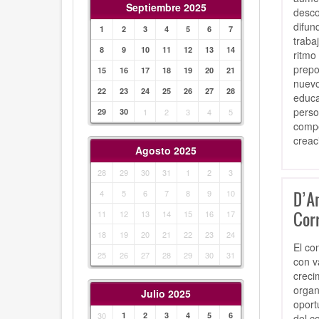
Septiembre 2025
desco
difun
1
2
3
4
5
6
7
traba
8
9
10
11
12
13
14
ritmo
prepo
15
16
17
18
19
20
21
nuevo
22
23
24
25
26
27
28
educa
perso
29
30
1
2
3
4
5
compe
creac
Agosto 2025
28
29
30
31
1
2
3
4
5
6
7
8
9
10
D’A
Cor
11
12
13
14
15
16
17
18
19
20
21
22
23
24
El co
25
26
27
28
29
30
31
con v
creci
organ
Julio 2025
oport
30
1
2
3
4
5
6
del c