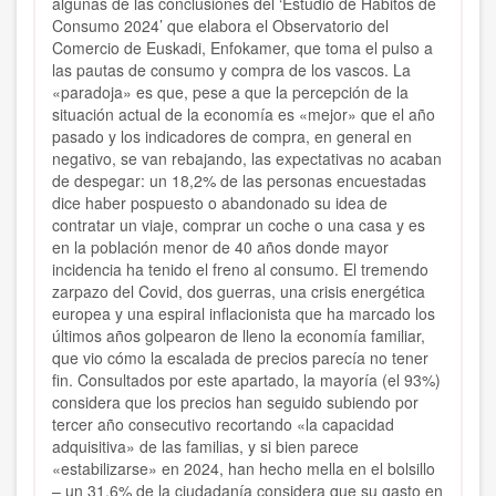
algunas de las conclusiones del ‘Estudio de Hábitos de
Consumo 2024’ que elabora el Observatorio del
Comercio de Euskadi, Enfokamer, que toma el pulso a
las pautas de consumo y compra de los vascos. La
«paradoja» es que, pese a que la percepción de la
situación actual de la economía es «mejor» que el año
pasado y los indicadores de compra, en general en
negativo, se van rebajando, las expectativas no acaban
de despegar: un 18,2% de las personas encuestadas
dice haber pospuesto o abandonado su idea de
contratar un viaje, comprar un coche o una casa y es
en la población menor de 40 años donde mayor
incidencia ha tenido el freno al consumo. El tremendo
zarpazo del Covid, dos guerras, una crisis energética
europea y una espiral inflacionista que ha marcado los
últimos años golpearon de lleno la economía familiar,
que vio cómo la escalada de precios parecía no tener
fin. Consultados por este apartado, la mayoría (el 93%)
considera que los precios han seguido subiendo por
tercer año consecutivo recortando «la capacidad
adquisitiva» de las familias, y si bien parece
«estabilizarse» en 2024, han hecho mella en el bolsillo
– un 31,6% de la ciudadanía considera que su gasto en