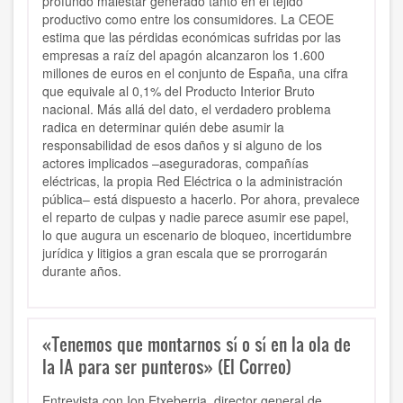
profundo malestar generado tanto en el tejido
productivo como entre los consumidores. La CEOE
estima que las pérdidas económicas sufridas por las
empresas a raíz del apagón alcanzaron los 1.600
millones de euros en el conjunto de España, una cifra
que equivale al 0,1% del Producto Interior Bruto
nacional. Más allá del dato, el verdadero problema
radica en determinar quién debe asumir la
responsabilidad de esos daños y si alguno de los
actores implicados –aseguradoras, compañías
eléctricas, la propia Red Eléctrica o la administración
pública– está dispuesto a hacerlo. Por ahora, prevalece
el reparto de culpas y nadie parece asumir ese papel,
lo que augura un escenario de bloqueo, incertidumbre
jurídica y litigios a gran escala que se prorrogarán
durante años.
«Tenemos que montarnos sí o sí en la ola de
la IA para ser punteros» (El Correo)
Entrevista con Ion Etxeberria, director general de