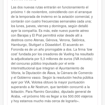
Las dos nuevas rutas entrarán en funcionamiento el
próximo 1 de noviembre, coincidiendo con el arranque
de la temporada de invierno en la aviación comercial, y
contarán con cuatro frecuencias semanales cada una;
los lunes, jueves, viernes y domingos, según detalló
ayer la compañía. Es más, este nuevo puente aéreo
con Barajas y El Prat permitirá volar desde allí a
destinos como Atenas, Génova, Verona, Salónica,
Hamburgo, Stuttgart o Düsseldorf. El acuerdo en
Foronda es de un año prorrogable a dos. La firma ‘low
cost’ fundada por los creadores de Vueling ha resultado
la adjudicataria por 5,3 millones de euros (IVA incluido)
del concurso público impulsado por el ente
interinstitucional que integran el Ayuntamiento de
Vitoria, la Diputación de Álava, la Cámara de Comercio
y el Gobierno vasco. Según la resolución hecha pública
ayer por VIA, Volotea obtuvo la mayor puntuación
superando a Air Nostrum, que también concurrió a la
licitación. Para Ramiro González, diputado general de
Araba, «el próximo hito es llegar a los 500.000 viajeros
y hoy estamos mucho más cerca de lograrlo».