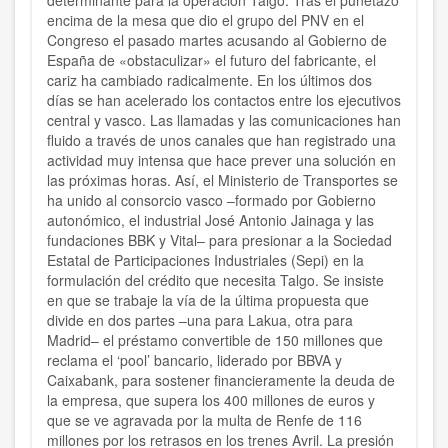
determinante para la operación Talgo. Tras el puñetazo
encima de la mesa que dio el grupo del PNV en el
Congreso el pasado martes acusando al Gobierno de
España de «obstaculizar» el futuro del fabricante, el
cariz ha cambiado radicalmente. En los últimos dos
días se han acelerado los contactos entre los ejecutivos
central y vasco. Las llamadas y las comunicaciones han
fluido a través de unos canales que han registrado una
actividad muy intensa que hace prever una solución en
las próximas horas. Así, el Ministerio de Transportes se
ha unido al consorcio vasco –formado por Gobierno
autonómico, el industrial José Antonio Jainaga y las
fundaciones BBK y Vital– para presionar a la Sociedad
Estatal de Participaciones Industriales (Sepi) en la
formulación del crédito que necesita Talgo. Se insiste
en que se trabaje la vía de la última propuesta que
divide en dos partes –una para Lakua, otra para
Madrid– el préstamo convertible de 150 millones que
reclama el ‘pool’ bancario, liderado por BBVA y
Caixabank, para sostener financieramente la deuda de
la empresa, que supera los 400 millones de euros y
que se ve agravada por la multa de Renfe de 116
millones por los retrasos en los trenes Avril. La presión