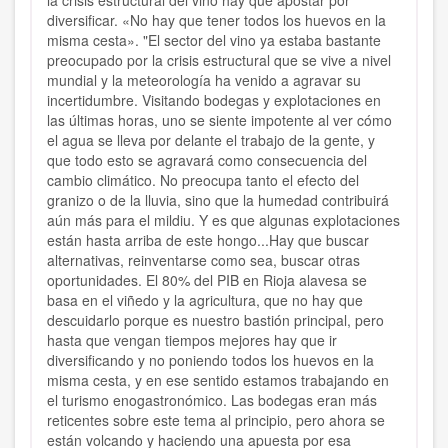
la crisis estructural del vino hay que apostar por
diversificar. «No hay que tener todos los huevos en la
misma cesta». "El sector del vino ya estaba bastante
preocupado por la crisis estructural que se vive a nivel
mundial y la meteorología ha venido a agravar su
incertidumbre. Visitando bodegas y explotaciones en
las últimas horas, uno se siente impotente al ver cómo
el agua se lleva por delante el trabajo de la gente, y
que todo esto se agravará como consecuencia del
cambio climático. No preocupa tanto el efecto del
granizo o de la lluvia, sino que la humedad contribuirá
aún más para el mildiu. Y es que algunas explotaciones
están hasta arriba de este hongo...Hay que buscar
alternativas, reinventarse como sea, buscar otras
oportunidades. El 80% del PIB en Rioja alavesa se
basa en el viñedo y la agricultura, que no hay que
descuidarlo porque es nuestro bastión principal, pero
hasta que vengan tiempos mejores hay que ir
diversificando y no poniendo todos los huevos en la
misma cesta, y en ese sentido estamos trabajando en
el turismo enogastronómico. Las bodegas eran más
reticentes sobre este tema al principio, pero ahora se
están volcando y haciendo una apuesta por esa