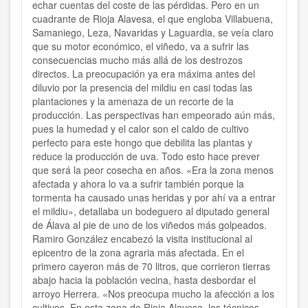
echar cuentas del coste de las pérdidas. Pero en un
cuadrante de Rioja Alavesa, el que engloba Villabuena,
Samaniego, Leza, Navaridas y Laguardia, se veía claro
que su motor económico, el viñedo, va a sufrir las
consecuencias mucho más allá de los destrozos
directos. La preocupación ya era máxima antes del
diluvio por la presencia del mildiu en casi todas las
plantaciones y la amenaza de un recorte de la
producción. Las perspectivas han empeorado aún más,
pues la humedad y el calor son el caldo de cultivo
perfecto para este hongo que debilita las plantas y
reduce la producción de uva. Todo esto hace prever
que será la peor cosecha en años. «Era la zona menos
afectada y ahora lo va a sufrir también porque la
tormenta ha causado unas heridas y por ahí va a entrar
el mildiu», detallaba un bodeguero al diputado general
de Álava al pie de uno de los viñedos más golpeados.
Ramiro González encabezó la visita institucional al
epicentro de la zona agraria más afectada. En el
primero cayeron más de 70 litros, que corrieron tierras
abajo hacia la población vecina, hasta desbordar el
arroyo Herrera. «Nos preocupa mucho la afección a los
cultivos. En esta zona de Rioja Alavesa, los técnicos