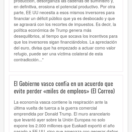
producción, desorganiza las cadenas de suministro y,
en definitiva, erosiona el potencial productivo. Por otra
parte, EE UU necesita a esos mismos inversores para
financiar un déficit público que ya es desbocado y que
se agravará con los recortes de impuestos. Es decir, la
política económica de Trump genera más
desequilibrios, al tiempo que socava los incentivos para
que los inversores sigan financiándolos. La apreciación
del euro, divisa que ha empezado a actuar como valor
refugio, puede ser una víctima colateral de esta
contradicción..."
El Gobierno vasco confía en un acuerdo que
evite perder «miles de empleos» (El Correo)
La economía vasca contiene la respiración ante la
última vuelta de tuerca a la guerra comercial
emprendida por Donald Trump. El muro arancelario
que levantó ayer sobre la Unión Europea no solo
expone los 2.000 millones que Euskadi exportó el año
pasado a EE UU, sino que amenaza con generar daños