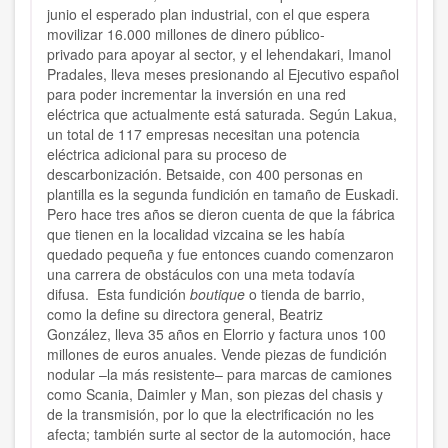
junio
el esperado
plan industrial
, con el que espera
movilizar 16.000 millones de dinero público-
privado para apoyar al sector, y el lehendakari, Imanol
Pradales, lleva meses presionando al Ejecutivo español
para poder
incrementar la inversión en una red
eléctrica que actualmente está saturada
. Según Lakua,
un total de 117 empresas necesitan una potencia
eléctrica adicional para su proceso de
descarbonización. Betsaide, con 400 personas en
plantilla es la segunda fundición en tamaño de Euskadi.
Pero hace tres años se dieron cuenta de que
la fábrica
que tienen en la localidad vizcaina se les había
quedado pequeña y fue entonces cuando comenzaron
una carrera de obstáculos con una meta todavía
difusa
.
Esta fundición
boutique
o tienda de barrio,
como la define su directora general, Beatriz
González,
lleva 35 años en Elorrio y factura unos 100
millones de euros anuales
. Vende piezas de fundición
nodular –la más resistente– para marcas de camiones
como
Scania, Daimler y Man
, son piezas del chasis y
de la transmisión, por lo que la electrificación no les
afecta; también surte al sector de la automoción, hace