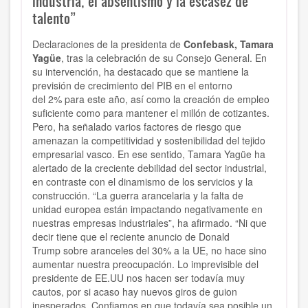
industria, el absentismo y la escasez de
talento”
Declaraciones de la presidenta de
Confebask, Tamara
Yagüe
, tras la celebración de su Consejo General. En
su intervención, ha destacado que se mantiene la
previsión de crecimiento del PIB en el entorno
del 2% para este año, así como la creación de empleo
suficiente como para mantener el millón de cotizantes.
Pero, ha señalado varios factores de riesgo que
amenazan la competitividad y sostenibilidad del tejido
empresarial vasco. En ese sentido, Tamara Yagüe ha
alertado de la creciente debilidad del sector industrial,
en contraste con el dinamismo de los servicios y la
construcción. “La guerra arancelaria y la falta de
unidad europea están impactando negativamente en
nuestras empresas industriales”, ha afirmado. “Ni que
decir tiene que el reciente anuncio de Donald
Trump sobre aranceles del 30% a la UE, no hace sino
aumentar nuestra preocupación. Lo imprevisible del
presidente de EE.UU nos hacen ser todavía muy
cautos, por si acaso hay nuevos giros de guion
inesperados. Confiamos en que todavía sea posible un