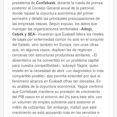
presidenta de
Confebask
, durante la rueda de prensa
posterior al Consejo General anual de la patronal,
donde repasó la coyuntura económica del primer
semestre y detalló las principales preocupaciones de
las empresas vascas. Según expuso, los datos que
manejan las organizaciones territoriales –
Adegi,
Cebek y SEA
– muestran que Euskadi lidera los niveles
de bajas por enfermedad común no solo en el conjunto
del Estado, sino también en Europa, con unas cifras
que, en algunos casos, duplican las de regiones
cercanas con estructuras productivas similares. «El
absentismo se ha convertido en un problema capital
para nuestra competitividad», subrayó Yagüe, quien
insistió en la necesidad de abrir «un diagnóstico lo más
compartido posible» que permita entender por qué el
fenómeno alcanza en Euskadi cifras tan elevadas. En
su análisis de la coyuntura económica, Yagüe confirmó
que Confebask mantiene su previsión de crecimiento
del PIB vasco en el entorno del 2% para este año, con
un volumen de empleo suficiente para sostener el
millón de cotizantes. Sin embargo, matizó que este
crecimiento se está apoyando más en los servicios e