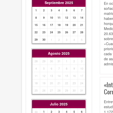
Septiembre 2025
En oc
soñad
1
2
3
4
5
6
7
matri
8
9
10
11
12
13
14
haber
horqu
15
16
17
18
19
20
21
Medic
22
23
24
25
26
27
28
20.63
sobre
29
30
1
2
3
4
5
«Cuan
prior
Agosto 2025
cada 
de as
28
29
30
31
1
2
3
admis
4
5
6
7
8
9
10
11
12
13
14
15
16
17
«Int
18
19
20
21
22
23
24
Cor
25
26
27
28
29
30
31
Entre
Julio 2025
estud
1.172
30
1
2
3
4
5
6