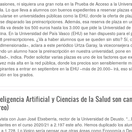
asiones, ni siquiera una gran nota en la Prueba de Acceso a la Univers
a. Lo que lleva a alumnos con buenos expedientes a reservar plazas e
cularse en universidades públicas como la EHU, donde la oferta de pla
se disparado las preinscripciones. Además, esa reserva de plaza en una
illa va desde los 500 euros hasta los 3.000 que pide la Universidad de
ina. En la Universidad del País Vasco (EHU) se han dispuesto para el 
8 preinscripciones. ¿Va a haber alumnos que se queden sin sitio? Sí, c
dimensionada», aclara a este periódico Urtza Garay, la viceconsejera 
do un alumno hace la preinscripción en nuestra universidad, pone en 
idad», indica. Poder solicitar varias plazas es uno de los factores que 
vez más alta en la red pública, donde los precios son sensiblemente m
pirantes a entrar en septiembre en la EHU –más de 20.000– irá, eso sí
ión en los grados.
eligencia Artificial y Ciencias de la Salud son c
reo)
vista con Juan José Etxeberria, rector de la Universidad de Deusto. "
iantes en el curso 2020/21 a 2.197 este año. Hemos duplicado los alu
 a 1.728. Lo lógico sería pensar que otras áreas como Economía o De