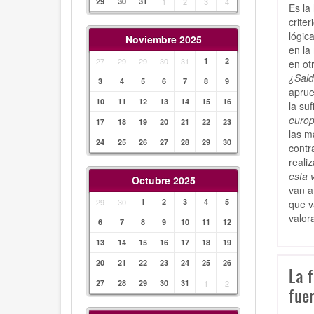
29
30
31
1
2
3
4
Es la
crite
lógic
Noviembre 2025
en la
27
29
29
30
31
1
2
en ot
¿Sald
3
4
5
6
7
8
9
aprue
10
11
12
13
14
15
16
la su
europ
17
18
19
20
21
22
23
las m
24
25
26
27
28
29
30
contr
realiz
esta 
Octubre 2025
van a
29
30
1
2
3
4
5
que v
valor
6
7
8
9
10
11
12
13
14
15
16
17
18
19
20
21
22
23
24
25
26
La f
27
28
29
30
31
1
2
fuer