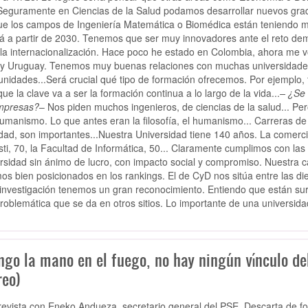
.Seguramente en Ciencias de la Salud podamos desarrollar nuevos grado
e los campos de Ingeniería Matemática o Biomédica están teniendo mu
rá a partir de 2030. Tenemos que ser muy innovadores ante el reto d
 la internacionalización. Hace poco he estado en Colombia, ahora me 
 y Uruguay. Tenemos muy buenas relaciones con muchas universidades,
unidades...Será crucial qué tipo de formación ofrecemos. Por ejemplo, 
ue la clave va a ser la formación continua a lo largo de la vida...
– ¿Se 
mpresas?
– Nos piden muchos ingenieros, de ciencias de la salud... Pe
umanismo. Lo que antes eran la filosofía, el humanismo... Carreras d
dad, son importantes...Nuestra Universidad tiene 140 años. La comerc
ti, 70, la Facultad de Informática, 50... Claramente cumplimos con las
rsidad sin ánimo de lucro, con impacto social y compromiso. Nuestra ca
os bien posicionados en los rankings. El de CyD nos sitúa entre las d
 investigación tenemos un gran reconocimiento. Entiendo que están su
roblemática que se da en otros sitios. Lo importante de una universid
ngo la mano en el fuego, no hay ningún vínculo de
reo)
evista con Eneko Andueza, secretario general del PSE. Descarta de for