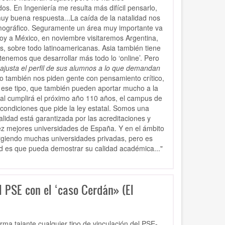
s. En Ingeniería me resulta más difícil pensarlo,
y buena respuesta...La caída de la natalidad nos
emográfico. Seguramente un área muy importante va
voy a México, en noviembre visitaremos Argentina,
 sobre todo latinoamericanas. Asia también tiene
tenemos que desarrollar más todo lo ‘online’. Pero
ajusta el perfil de sus alumnos a lo que demandan
ro también nos piden gente con pensamiento crítico,
e ese tipo, que también pueden aportar mucho a la
ial cumplirá el próximo año 110 años, el campus de
 condiciones que pide la ley estatal. Somos una
lidad está garantizada por las acreditaciones y
iez mejores universidades de España. Y en el ámbito
rgiendo muchas universidades privadas, pero es
ad es que pueda demostrar su calidad académica..."
l PSE con el ‘caso Cerdán» (El
ma tajante cualquier tipo de vinculación del PSE-