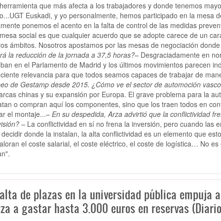
 herramienta que más afecta a los trabajadores y donde tenemos mayor 
rio...UGT Euskadi, y yo personalmente, hemos participado en la mesa de
amente ponemos el acento en la falta de control de las medidas preven
 mesa social es que cualquier acuerdo que se adopte carece de un caráct
ros ámbitos. Nosotros apostamos por las mesas de negociación donde es
rá la reducción de la jornada a 37,5 horas?–
Desgraciadamente en nor
ban en el Parlamento de Madrid y los últimos movimientos parecen ind
ficiente relevancia para que todos seamos capaces de trabajar de mane
eo de Gestamp desde 2015. ¿Cómo ve el sector de automoción vasco
arcas chinas y su expansión por Europa. El grave problema para la aut
atan o compran aquí los componentes, sino que los traen todos en con
ar el montaje...
– En su despedida, Arza advirtió que la conflictividad f
visión? –
La conflictividad en sí no frena la inversión, pero cuando las
 decidir donde la instalan, la alta conflictividad es un elemento que es
aloran el coste salarial, el coste eléctrico, el coste de logística… No e
an".
alta de plazas en la universidad pública empuja a
za a gastar hasta 3.000 euros en reservas (Diario