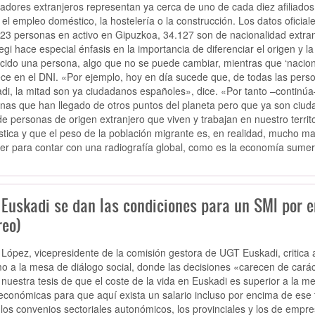
jadores extranjeros representan ya cerca de uno de cada diez afiliados 
el empleo doméstico, la hostelería o la construcción. Los datos oficiale
23 personas en activo en Gipuzkoa, 34.127 son de nacionalidad extranje
egi hace especial énfasis en la importancia de diferenciar el origen y la 
cido una persona, algo que no se puede cambiar, mientras que ‘naciona
ce en el DNI. «Por ejemplo, hoy en día sucede que, de todas las pers
di, la mitad son ya ciudadanos españoles», dice. «Por tanto –continú
nas que han llegado de otros puntos del planeta pero que ya son ciud
 de personas de origen extranjero que viven y trabajan en nuestro territo
stica y que el peso de la población migrante es, en realidad, mucho 
er para contar con una radiografía global, como es la economía sumer
 Euskadi se dan las condiciones para un SMI por e
reo)
 López, vicepresidente de la comisión gestora de UGT Euskadi, critica
o a la mesa de diálogo social, donde las decisiones «carecen de caráct
 nuestra tesis de que el coste de la vida en Euskadi es superior a la m
económicas para que aquí exista un salario incluso por encima de es
 los convenios sectoriales autonómicos, los provinciales y los de empr