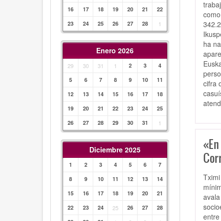
traba
16
17
18
19
20
21
22
como 
342.2
23
24
25
26
27
28
1
Ikusp
ha na
Enero 2026
apare
Euska
29
30
31
1
2
3
4
perso
5
6
7
8
9
10
11
cifra
casuí
12
13
14
15
16
17
18
atend
19
20
21
22
23
24
25
26
27
28
29
30
31
1
«En
Diciembre 2025
Cor
1
2
3
4
5
6
7
Tximi
8
9
10
11
12
13
14
mínim
15
16
17
18
19
20
21
avala
socio
22
23
24
25
26
27
28
entre