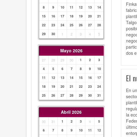
Finka
8
9
10
11
12
13
14
fabri
plant
15
16
17
18
19
20
21
Talgo
22
23
24
25
26
27
28
posib
negoc
29
30
1
2
3
4
5
negoc
parti
Mayo 2026
dos e
27
28
29
30
1
2
3
4
5
6
7
8
9
10
El 
11
12
13
14
15
16
17
18
19
20
21
22
23
24
En un
25
26
27
28
29
30
31
secto
plant
regul
Abril 2026
la ec
Feder
30
31
1
2
3
4
5
últim
6
7
8
9
10
11
12
entor