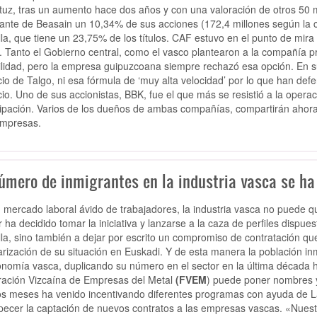
tuz, tras un aumento hace dos años y con una valoración de otros 50 
cante de Beasain un 10,34% de sus acciones (172,4 millones según la co
illa, que tiene un 23,75% de los títulos. CAF estuvo en el punto de mir
. Tanto el Gobierno central, como el vasco plantearon a la compañía p
ilidad, pero la empresa guipuzcoana siempre rechazó esa opción. En s
io de Talgo, ni esa fórmula de ‘muy alta velocidad’ por lo que han de
io. Uno de sus accionistas, BBK, fue el que más se resistió a la operac
cipación. Varios de los dueños de ambas compañías, compartirán ahora
mpresas.
número de inmigrantes en la industria vasca se ha
 mercado laboral ávido de trabajadores, la industria vasca no puede q
r ha decidido tomar la iniciativa y lanzarse a la caza de perfiles dispu
illa, sino también a dejar por escrito un compromiso de contratación que 
arización de su situación en Euskadi. Y de esta manera la población i
onomía vasca, duplicando su número en el sector en la última década h
ación Vizcaína de Empresas del Metal
(FVEM
) puede poner nombres y
os meses ha venido incentivando diferentes programas con ayuda de L
pecer la captación de nuevos contratos a las empresas vascas. «Nues