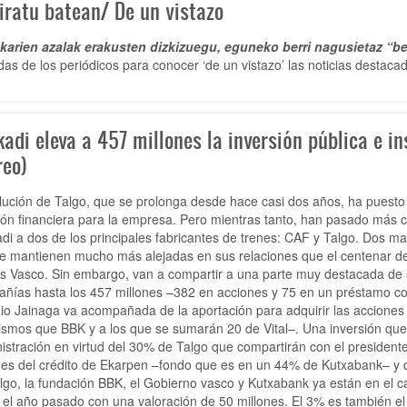
iratu batean/ De un vistazo
arien azalak erakusten dizkizuegu, eguneko berri nagusietaz “be
das de los periódicos para conocer ‘de un vistazo’ las noticias destacad
adi eleva a 457 millones la inversión pública e in
reo)
lución de Talgo, que se prolonga desde hace casi dos años, ha puesto e
ión financiera para la empresa. Pero mientras tanto, han pasado más cos
di a dos de los principales fabricantes de trenes: CAF y Talgo. Dos m
e mantienen mucho más alejadas en sus relaciones que el centenar de
ís Vasco. Sin embargo, van a compartir a una parte muy destacada de s
ñías hasta los 457 millones –382 en acciones y 75 en un préstamo conve
io Jainaga va acompañada de la aportación para adquirir las acciones
ismos que BBK y a los que se sumarán 20 de Vital–. Una inversión que
istración en virtud del 30% de Talgo que compartirán con el presiden
nes del crédito de Ekarpen –fondo que es en un 44% de Kutxabank– y q
lgo, la fundación BBK, el Gobierno vasco y Kutxabank ya están en el ca
 el año pasado con una valoración de 50 millones. El 3% es también el