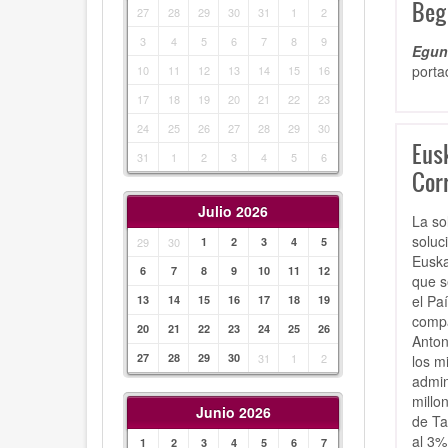
Beg
27
28
29
30
31
1
2
3
4
5
6
7
8
9
Egunk
porta
10
11
12
13
14
15
16
17
18
19
20
21
22
23
24
25
26
27
28
29
30
Eusk
31
1
2
3
4
5
6
Cor
Julio 2026
La so
soluc
29
30
1
2
3
4
5
Euska
6
7
8
9
10
11
12
que s
el Pa
13
14
15
16
17
18
19
compa
20
21
22
23
24
25
26
Anton
27
28
29
30
31
1
2
los m
admin
millo
Junio 2026
de Ta
al 3%
1
2
3
4
5
6
7