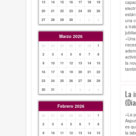
capac
13
14
15
16
17
18
19
elect
20
21
22
23
24
25
26
están
una c
27
28
29
30
1
2
3
a tra
jubil
Marzo 2026
«Una 
neces
23
24
25
26
27
28
1
ademá
2
3
4
5
6
7
8
activ
la no
9
10
11
12
13
14
15
tambi
16
17
18
19
20
21
22
23
24
25
26
27
28
29
30
31
1
2
3
4
5
La 
(Dia
Febrero 2026
«La p
26
27
28
29
30
31
1
Aspur
2
3
4
5
6
7
8
es qu
la la
9
10
11
12
13
14
15