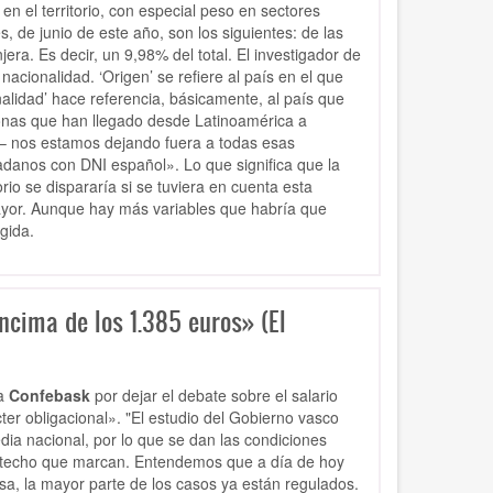
en el territorio, con especial peso en sectores
s, de junio de este año, son los siguientes: de las
ra. Es decir, un 9,98% del total. El investigador de
nacionalidad. ‘Origen’ se refiere al país en el que
lidad’ hace referencia, básicamente, al país que
onas que han llegado desde Latinoamérica a
a– nos estamos dejando fuera a todas esas
adanos con DNI español». Lo que significa que la
rio se dispararía si se tuviera en cuenta esta
mayor. Aunque hay más variables que habría que
gida.
ncima de los 1.385 euros» (El
 a
Confebask
por dejar el debate sobre el salario
er obligacional». "El estudio del Gobierno vasco
edia nacional, por lo que se dan las condiciones
e techo que marcan. Entendemos que a día de hoy
esa, la mayor parte de los casos ya están regulados.