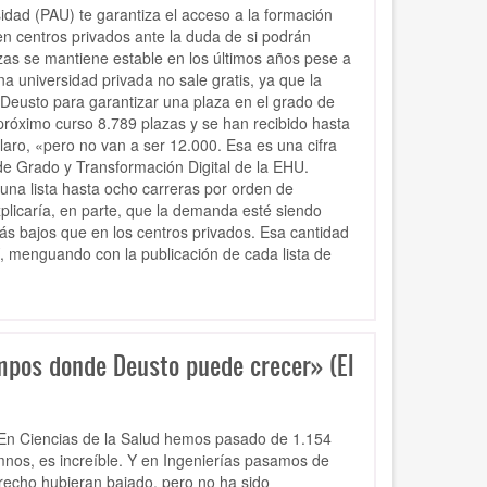
idad (PAU) te garantiza el acceso a la formación
n centros privados ante la duda de si podrán
zas se mantiene estable en los últimos años pese a
 universidad privada no sale gratis, ya que la
 Deusto para garantizar una plaza en el grado de
próximo curso 8.789 plazas y se han recibido hasta
laro, «pero no van a ser 12.000. Esa es una cifra
de Grado y Transformación Digital de la EHU.
una lista hasta ocho carreras por orden de
explicaría, en parte, que la demanda esté siendo
ás bajos que en los centros privados. Esa cantidad
, menguando con la publicación de cada lista de
ampos donde Deusto puede crecer» (El
...En Ciencias de la Salud hemos pasado de 1.154
mnos, es increíble. Y en Ingenierías pasamos de
recho hubieran bajado, pero no ha sido