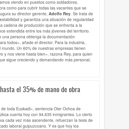
tamos viendo en puestos como soldadores,
bra como para cubrir todas las vacantes que se
ugura su director gerente,
Adolfo Rey
. Se trata de
stabilidad y garantiza una situación de regularidad
na cadena de producción que se enfrenta a la
ece extendida entre los más jóvenes del territorio.
e una persona obtenga la documentación
a todos», añade el director. Para la industria,
el mundo. Un 60% de nuestras empresas tienen
evo y nos viene hasta bien», razona Rey, para quien
 que sigue creciendo y demandando más personal,
n hasta el 35% de mano de obra
o y de toda Euskadi», sentencia Oier Ochoa de
uzkoa cuenta hoy con 94.635 inmigrantes. Lo cierto
urva cada vez más ascendente, refuerzan la tesis de
cado laboral guipuzcoano. Y es que hoy los