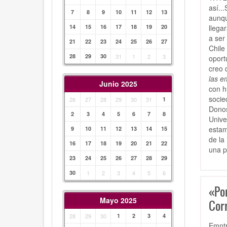
así..
7
8
9
10
11
12
13
aunqu
llega
14
15
16
17
18
19
20
a ser
21
22
23
24
25
26
27
Chile
28
29
30
31
1
2
3
oport
creo q
las e
Junio 2025
con h
socie
26
27
28
29
30
31
1
Donos
2
3
4
5
6
7
8
Unive
estam
9
10
11
12
13
14
15
de la
16
17
18
19
20
21
22
una p
23
24
25
26
27
28
29
30
1
2
3
4
5
6
«Po
Mayo 2025
Cor
28
29
30
1
2
3
4
Emntr