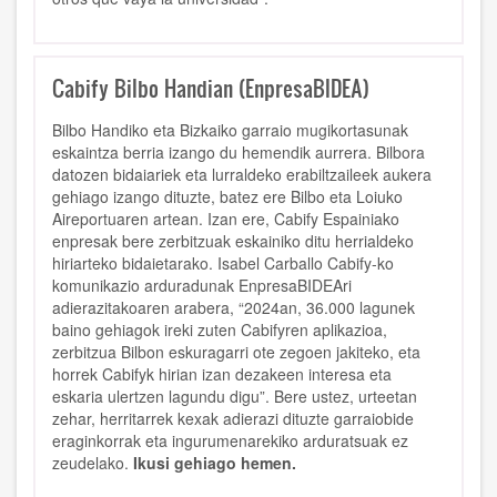
Cabify Bilbo Handian (EnpresaBIDEA)
Bilbo Handiko eta Bizkaiko garraio mugikortasunak
eskaintza berria izango du hemendik aurrera. Bilbora
datozen bidaiariek eta lurraldeko erabiltzaileek aukera
gehiago izango dituzte, batez ere Bilbo eta Loiuko
Aireportuaren artean. Izan ere, Cabify Espainiako
enpresak bere zerbitzuak eskainiko ditu herrialdeko
hiriarteko bidaietarako. Isabel Carballo Cabify-ko
komunikazio arduradunak EnpresaBIDEAri
adierazitakoaren arabera, “2024an, 36.000 lagunek
baino gehiagok ireki zuten Cabifyren aplikazioa,
zerbitzua Bilbon eskuragarri ote zegoen jakiteko, eta
horrek Cabifyk hirian izan dezakeen interesa eta
eskaria ulertzen lagundu digu”. Bere ustez, urteetan
zehar, herritarrek kexak adierazi dituzte garraiobide
eraginkorrak eta ingurumenarekiko arduratsuak ez
zeudelako.
Ikusi gehiago hemen.