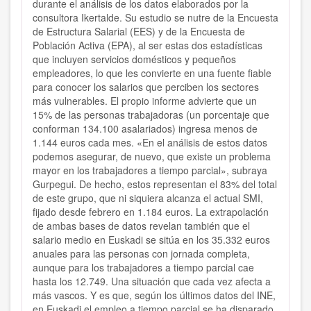
durante el análisis de los datos elaborados por la
consultora Ikertalde. Su estudio se nutre de la Encuesta
de Estructura Salarial (EES) y de la Encuesta de
Población Activa (EPA), al ser estas dos estadísticas
que incluyen servicios domésticos y pequeños
empleadores, lo que les convierte en una fuente fiable
para conocer los salarios que perciben los sectores
más vulnerables. El propio informe advierte que un
15% de las personas trabajadoras (un porcentaje que
conforman 134.100 asalariados) ingresa menos de
1.144 euros cada mes. «En el análisis de estos datos
podemos asegurar, de nuevo, que existe un problema
mayor en los trabajadores a tiempo parcial», subraya
Gurpegui. De hecho, estos representan el 83% del total
de este grupo, que ni siquiera alcanza el actual SMI,
fijado desde febrero en 1.184 euros. La extrapolación
de ambas bases de datos revelan también que el
salario medio en Euskadi se sitúa en los 35.332 euros
anuales para las personas con jornada completa,
aunque para los trabajadores a tiempo parcial cae
hasta los 12.749. Una situación que cada vez afecta a
más vascos. Y es que, según los últimos datos del INE,
en Euskadi el empleo a tiempo parcial se ha disparado