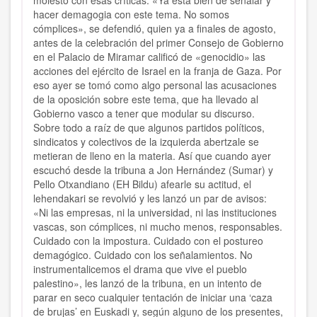
molesto con esas críticas. «Ya está bien de señalar y
hacer demagogia con este tema. No somos
cómplices», se defendió, quien ya a finales de agosto,
antes de la celebración del primer Consejo de Gobierno
en el Palacio de Miramar calificó de «genocidio» las
acciones del ejército de Israel en la franja de Gaza. Por
eso ayer se tomó como algo personal las acusaciones
de la oposición sobre este tema, que ha llevado al
Gobierno vasco a tener que modular su discurso.
Sobre todo a raíz de que algunos partidos políticos,
sindicatos y colectivos de la izquierda abertzale se
metieran de lleno en la materia. Así que cuando ayer
escuchó desde la tribuna a Jon Hernández (Sumar) y
Pello Otxandiano (EH Bildu) afearle su actitud, el
lehendakari se revolvió y les lanzó un par de avisos:
«Ni las empresas, ni la universidad, ni las instituciones
vascas, son cómplices, ni mucho menos, responsables.
Cuidado con la impostura. Cuidado con el postureo
demagógico. Cuidado con los señalamientos. No
instrumentalicemos el drama que vive el pueblo
palestino», les lanzó de la tribuna, en un intento de
parar en seco cualquier tentación de iniciar una ‘caza
de brujas’ en Euskadi y, según alguno de los presentes,