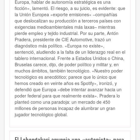
Europa, hablar de autonomía estratégica es una
ficción», lamentó. El riesgo, a su juicio, es evidente: que
la Unión Europea «exporte emisiones» –compañías
que deslocalizan su producción a terceros países con
exigencias medioambientales más laxas– mientras
pierde empleo y tejido industrial. Por su parte, Antón
Pradera, presidente de CIE Automotive, trazó un
diagnóstico más político. «Europa no existe»,
sentenció, aludiendo a la falta de un liderazgo real en el
tablero internacional. Frente a Estados Unidos o China,
Bruselas carece, dijo, de poder político y militar y, en
muchos ámbitos, también tecnológico. «Nuestro poder
tecnológico es anecdótico; parece que lo único que
hemos creado en veinte años es Spotify», ironizó, y
defendió que Europa «debe intentar avanzar hacia un
poder federal para que realmente exista». Pradera lo
planteó como una paradoja: un mercado de 450
millones de personas incapaz de alumbrar un gran
jugador tecnológico global.
El Lehendakari anuncia una «autopista» para