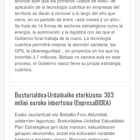
anunció ayer que los primeros «casos de éxito» de
aplicación de la tecnología cuántica en empresas del
territorio se darán a conocer a lo largo del año que
viene, en un periodo de entre «seis meses y un año».
Se trata de 14 firmas de sectores estratégicos como la
energía, la automoción y la logística con las que el
Gobierno foral trabaja de la mano. La tecnología
cuántica permitirá mejorar la atención sanitaria, los
GPS, la ciberseguridad... en proyectos en los que ha
invertido 2,7 millones. Bizkaia no camina sola en este
proceso, el Gobierno vasco tiene su propia estrategia
cuántica.
Busturialdea-Urdaibaiko etorkizuna: 303
milioi euroko inbertsioa (EnpresaBIDEA)
Eusko Jaurlaritzak eta Bizkaiko Foru Aldundiak,
udalerrien laguntzaz, Busturialdea-Urdaibai Eskualdeko
Plan Estrategikoa jarri dute martxan, eskualdearen
garapen ekonomiko, sozial eta kulturalari norabide
bateratua emateko asmoz. Planaren elaborazio