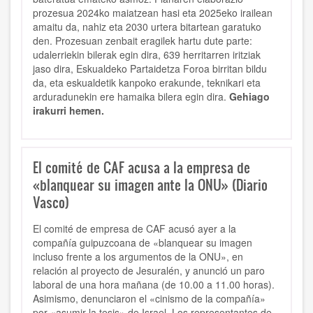
prozesua 2024ko maiatzean hasi eta 2025eko irailean
amaitu da, nahiz eta 2030 urtera bitartean garatuko
den. Prozesuan zenbait eragilek hartu dute parte:
udalerriekin bilerak egin dira, 639 herritarren iritziak
jaso dira, Eskualdeko Partaidetza Foroa birritan bildu
da, eta eskualdetik kanpoko erakunde, teknikari eta
arduradunekin ere hamaika bilera egin dira.
Gehiago
irakurri hemen.
El comité de CAF acusa a la empresa de
«blanquear su imagen ante la ONU» (Diario
Vasco)
El comité de empresa de CAF acusó ayer a la
compañía guipuzcoana de «blanquear su imagen
incluso frente a los argumentos de la ONU», en
relación al proyecto de Jesuralén, y anunció un paro
laboral de una hora mañana (de 10.00 a 11.00 horas).
Asimismo, denunciaron el «cinismo de la compañía»
por «asumir la tesis» de Israel. Los representantes de