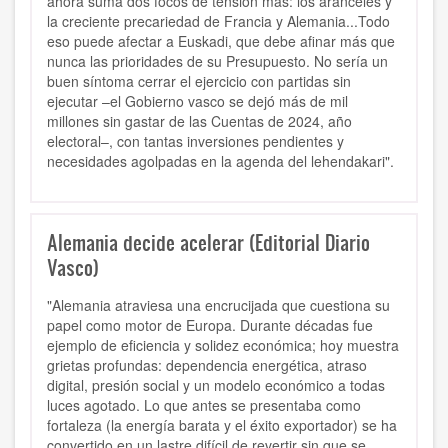
ahora suma dos focos de tensión más: los aranceles y
la creciente precariedad de Francia y Alemania...Todo
eso puede afectar a Euskadi, que debe afinar más que
nunca las prioridades de su Presupuesto. No sería un
buen síntoma cerrar el ejercicio con partidas sin
ejecutar –el Gobierno vasco se dejó más de mil
millones sin gastar de las Cuentas de 2024, año
electoral–, con tantas inversiones pendientes y
necesidades agolpadas en la agenda del lehendakari".
Alemania decide acelerar (Editorial Diario
Vasco)
"Alemania atraviesa una encrucijada que cuestiona su
papel como motor de Europa. Durante décadas fue
ejemplo de eficiencia y solidez económica; hoy muestra
grietas profundas: dependencia energética, atraso
digital, presión social y un modelo económico a todas
luces agotado. Lo que antes se presentaba como
fortaleza (la energía barata y el éxito exportador) se ha
convertido en un lastre difícil de revertir sin que se