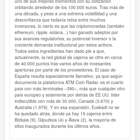
uno de sus mejores momentos con su cotización
orbitando alrededor de los 100.000 euros. Tras más de
una década, y pese a una extrema volatilidad y una
desconfianza que todavía reina entre muchos
inversores, lo cierto es que las criptomonedas (también
ethereum, ripple, solana...) han ganado adeptos por
sus avances regulatorios, su potencial inversor o la
creciente demanda institucional por estos activos.
Todos estos ingredientes han dado pie a que,
actualmente, la red global de cajeros se cifre en cerca
de 40.000 puntos tras varios años de incesantes
aperturas por parte de los proveedores. El caso de
España resulta especialmente llamativo, ya que según
documenta la plataforma ATM Coin Radar, es el cuarto
país con más terminales –390–, más que cualquier otro
país europeo y solamente por detrás de EE UU, líder
indiscutible con más de 30.000, Canadá (3.670) y
Australia (1.979). Y en esa expansión, Euskadi no se
ha quedado atrás, donde ya hay 15 cajeros entre
Bizkaia (9), Gipuzkoa (4) y Álava (2), la mayoría de
ellos inaugurados durante los últimos años.