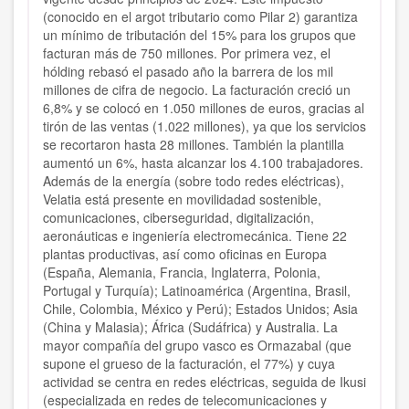
(conocido en el argot tributario como Pilar 2) garantiza
un mínimo de tributación del 15% para los grupos que
facturan más de 750 millones. Por primera vez, el
hólding rebasó el pasado año la barrera de los mil
millones de cifra de negocio. La facturación creció un
6,8% y se colocó en 1.050 millones de euros, gracias al
tirón de las ventas (1.022 millones), ya que los servicios
se recortaron hasta 28 millones. También la plantilla
aumentó un 6%, hasta alcanzar los 4.100 trabajadores.
Además de la energía (sobre todo redes eléctricas),
Velatia está presente en movilidadad sostenible,
comunicaciones, ciberseguridad, digitalización,
aeronáuticas e ingeniería electromecánica. Tiene 22
plantas productivas, así como oficinas en Europa
(España, Alemania, Francia, Inglaterra, Polonia,
Portugal y Turquía); Latinoamérica (Argentina, Brasil,
Chile, Colombia, México y Perú); Estados Unidos; Asia
(China y Malasia); África (Sudáfrica) y Australia. La
mayor compañía del grupo vasco es Ormazabal (que
supone el grueso de la facturación, el 77%) y cuya
actividad se centra en redes eléctricas, seguida de Ikusi
(especializada en redes de telecomunicaciones y