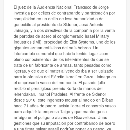
El juez de la Audiencia Nacional Francisco de Jorge
investiga por delitos de contrabando y participación por
complicidad en un delito de lesa humanidad o de
genocidio al presidente de Sidenor, José Antonio
Jainaga, y a dos directivos de la compañía por la venta
de partidas de acero al conglomerado Israel Military
Industries (IMI), propiedad de Elbit Systems, uno de los
gigantes armamentísticos del país hebreo. Un
intercambio comercial que habría tenido lugar «con
pleno conocimiento» de los intervinientes de que se
trata de un fabricante de armas, tanto pesadas como
ligeras, y de que el material vendido iba a ser utilizado
para la ofensiva del Ejército israelí en Gaza. Jainaga es
el empresario vasco del momento. El pasado julio
recibió el prestigioso premio Korta de manos del
lehendakari, Imanol Pradales. Al frente de Sidenor
desde 2016, este ingeniero industrial nacido en Bilbao
hace 71 años de padre taxista lidera el consorcio vasco
para adquirir la empresa Talgo y que mantenga su
arraigo en el polígono alavés de Ribavellosa. Unas
gestiones que su imputación por contrabando de acero
a una firma militar israelí podrían poner en riesgo, ya