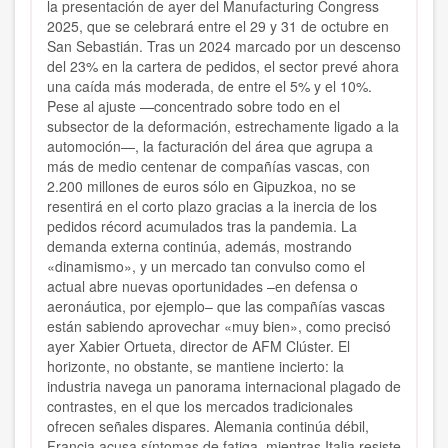
la presentación de ayer del Manufacturing Congress
2025, que se celebrará entre el 29 y 31 de octubre en
San Sebastián. Tras un 2024 marcado por un descenso
del 23% en la cartera de pedidos, el sector prevé ahora
una caída más moderada, de entre el 5% y el 10%.
Pese al ajuste —concentrado sobre todo en el
subsector de la deformación, estrechamente ligado a la
automoción—, la facturación del área que agrupa a
más de medio centenar de compañías vascas, con
2.200 millones de euros sólo en Gipuzkoa, no se
resentirá en el corto plazo gracias a la inercia de los
pedidos récord acumulados tras la pandemia. La
demanda externa continúa, además, mostrando
«dinamismo», y un mercado tan convulso como el
actual abre nuevas oportunidades –en defensa o
aeronáutica, por ejemplo– que las compañías vascas
están sabiendo aprovechar «muy bien», como precisó
ayer Xabier Ortueta, director de AFM Clúster. El
horizonte, no obstante, se mantiene incierto: la
industria navega un panorama internacional plagado de
contrastes, en el que los mercados tradicionales
ofrecen señales dispares. Alemania continúa débil,
Francia acusa síntomas de fatiga, mientras Italia resiste