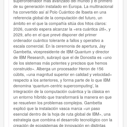
superordenador más avanzado del mundo y el primero
de su generación instalado en Europa. La multinacional
ha convertido así al Polo Cuántico de Ibaeta en una
referencia global de la computación del futuro, un
ámbito en el que la compañía sitúa dos hitos claros:
2026, cuando espera alcanzar la «era cuántica útil», y
2029, año en el que prevé disponer del primer
ordenador cuántico tolerante a fallos y operativo a
escala comercial. En la ceremonia de apertura, Jay
Gambetta, vicepresidente de IBM Quantum y director
de IBM Research, subrayó que el de Donostia es «uno
de los sistemas más potentes y precisos que hemos
construido». Alberga un procesador Heron de 156
cúbits, «una magnitud superior en calidad y velocidad»
respecto a los anteriores, y forma parte de lo que IBM
denomina ‘quantum-centric supercomputing’, la
integración de la computación cuántica y la clásica en
un entorno híbrido que transformará la manera en que
se resuelven los problemas complejos. Gambetta
explicó que la instalación vasca marca «un paso
esencial dentro de la hoja de ruta global de IBM», una
estrategia que combina el desarrollo tecnológico con la
creación de ecosistemas de innovación en distintas