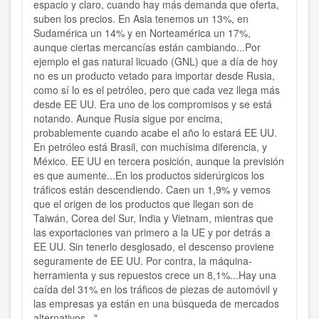
espacio y claro, cuando hay más demanda que oferta,
suben los precios. En Asia tenemos un 13%, en
Sudamérica un 14% y en Norteamérica un 17%,
aunque ciertas mercancías están cambiando...Por
ejemplo el gas natural licuado (GNL) que a día de hoy
no es un producto vetado para importar desde Rusia,
como sí lo es el petróleo, pero que cada vez llega más
desde EE UU. Era uno de los compromisos y se está
notando. Aunque Rusia sigue por encima,
probablemente cuando acabe el año lo estará EE UU.
En petróleo está Brasil, con muchísima diferencia, y
México. EE UU en tercera posición, aunque la previsión
es que aumente...En los productos siderúrgicos los
tráficos están descendiendo. Caen un 1,9% y vemos
que el origen de los productos que llegan son de
Taiwán, Corea del Sur, India y Vietnam, mientras que
las exportaciones van primero a la UE y por detrás a
EE UU. Sin tenerlo desglosado, el descenso proviene
seguramente de EE UU. Por contra, la máquina-
herramienta y sus repuestos crece un 8,1%...Hay una
caída del 31% en los tráficos de piezas de automóvil y
las empresas ya están en una búsqueda de mercados
alternativos..."