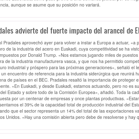
encia, aunque se asume que su posición no variará.
ales advierte del fuerte impacto del arancel de E
l Pradales aprovechó ayer para volver a instar a Europa a actuar, «a p
turo de la industria del acero en Euskadi, cuya competitividad se ha v
mpuestos por Donald Trump. «Nos estamos jugando miles de puestos de 
ora de la industria manufacturera vasca, y que nos ha permitido compe
turo industrial y próspero para las próximas generaciones», señaló el 
 un encuentro de referencia para la industria siderúrgica que reunirá 
tena de países en el BEC. Pradales resaltó la importancia de proteger e
nente. «En Euskadi, y desde Euskadi, estamos actuando, pero no es su
 del Estado y sobre todo de la Comisión Europea», añadió. Toda la cad
esta por un centenar de empresas y once plantas productivas. «Estam
sentamos el 39% de la capacidad total de producción industrial del Esta
tando que el sector representa un 14% del total de las exportaciones va
os Unidos. «Hay una comisión abierta pero debe de resolverse y hay qu