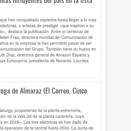
más influyentes del país en la lista
 que han conquistado espacios hasta llegar a lo más
edoras, o artistas de prestigio «que inspiran a su
», destaca la publicación. Entre el centenar de
a Belén Frau, directora mundial de Comunicación de
 años en la empresa le han permitido pasar de ser
 Comunicación del Grupo. También tiene su hueco en
Ruth Díaz, directora general de Amazon España y
a Echevarría, presidenta de Novartis; Lourdes
roga de Almaraz (El Correo, Cinco
Naturgy, propietarias de la planta extremeña,
ión de la vida útil de la planta cacereña, cuya
ía en 2028–. Las tres eléctricas se han dado de
 la operación de la central hasta 2030. La Junta de