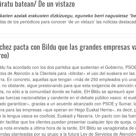
iratu batean/ De un vistazo
arien azalak erakusten dizkizuegu, eguneko berri nagusietaz “be
das de los periódicos para conocer ‘de un vistazo’ las noticias destacad
chez pacta con Bildu que las grandes empresas v
reo)
ldu ha acordado con los dos partidos que sustentan el Gobierno, PSO
cios de Atención a la Clientela para «blindar» el uso del euskera en l
ra. En concreto, aquellas que tengan «más de 250 empleados y/o una 
, no obstante, sigue presionando para que esta exigencia de atención e
a, no sólo a la comunidad donde se hable. EH Bildu se apresuró ayer a
las fuerzas nacionalistas y candente en el debate público vasco: el eus
ado garantizar», gracias a un acuerdo alcanzado con PSOE y Sumar, la
ra para las empresas «que operan en Hego Euskal Herria», es decir, 
 la lengua vasca es cooficial, Euskadi y Navarra. Un pacto con las fu
én facilitar que los clientes puedan presentar cualquier tipo de queja,
a nota enviada a última hora de la tarde, EH Bildu se vanagloriaba de 
ndas planteadas por su grupo a la futura Ley de Servicios de Atención