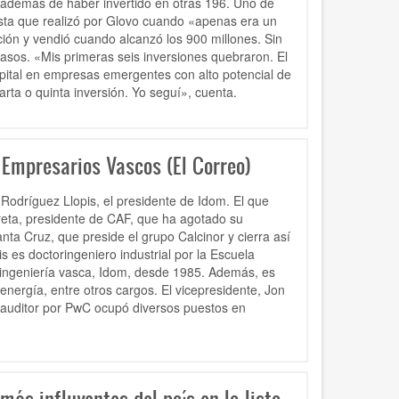
, además de haber invertido en otras 196. Uno de
esta que realizó por Glovo cuando «apenas era un
ión y vendió cuando alcanzó los 900 millones. Sin
asos. «Mis primeras seis inversiones quebraron. El
apital en empresas emergentes con alto potencial de
rta o quinta inversión. Yo seguí», cuenta.
e Empresarios Vascos (El Correo)
 Rodríguez Llopis, el presidente de Idom. El que
reta, presidente de CAF, que ha agotado su
nta Cruz, que preside el grupo Calcinor y cierra así
s es doctoringeniero industrial por la Escuela
a ingeniería vasca, Idom, desde 1985. Además, es
nergía, entre otros cargos. El vicepresidente, Jon
 auditor por PwC ocupó diversos puestos en