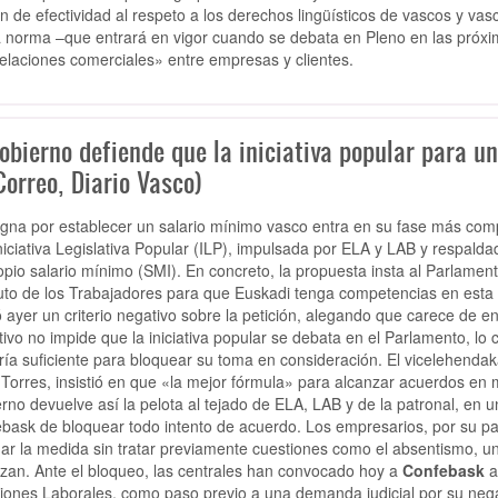
n de efectividad al respeto a los derechos lingüísticos de vascos y vasca
a norma –que entrará en vigor cuando se debata en Pleno en las próxi
relaciones comerciales» entre empresas y clientes.
obierno defiende que la iniciativa popular para u
Correo, Diario Vasco)
gna por establecer un salario mínimo vasco entra en su fase más comp
Iniciativa Legislativa Popular (ILP), impulsada por ELA y LAB y respald
opio salario mínimo (SMI). En concreto, la propuesta insta al Parlame
uto de los Trabajadores para que Euskadi tenga competencias en esta
ó ayer un criterio negativo sobre la petición, alegando que carece de en
tivo no impide que la iniciativa popular se debata en el Parlamento, l
ía suficiente para bloquear su toma en consideración. El vicelehendaka
 Torres, insistió en que «la mejor fórmula» para alcanzar acuerdos en ma
rno devuelve así la pelota al tejado de ELA, LAB y de la patronal, en 
bask de bloquear todo intento de acuerdo. Los empresarios, por su pa
ar la medida sin tratar previamente cuestiones como el absentismo, un
zan. Ante el bloqueo, las centrales han convocado hoy a
Confebask
a
iones Laborales, como paso previo a una demanda judicial por su nega