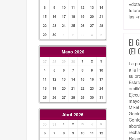
«dota
8
9
10
11
12
13
14
futur
las «
15
16
17
18
19
20
21
22
23
24
25
26
27
28
29
30
1
2
3
4
5
El G
(El 
Mayo 2026
27
28
29
30
1
2
3
La pu
a la 
4
5
6
7
8
9
10
su pr
11
12
13
14
15
16
17
Estat
emiti
18
19
20
21
22
23
24
Ejecu
25
26
27
28
29
30
31
mayor
Mikel
Gobie
Abril 2026
Confe
30
31
1
2
3
4
5
abord
recha
6
7
8
9
10
11
12
Relac