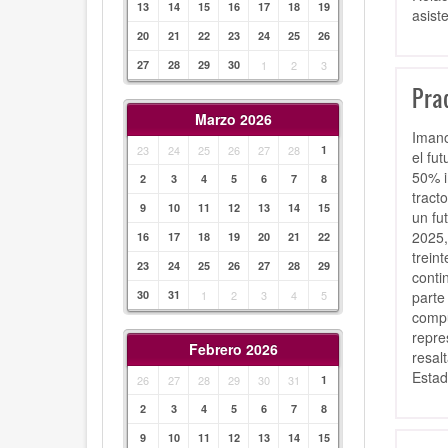
13
14
15
16
17
18
19
asist
20
21
22
23
24
25
26
27
28
29
30
1
2
3
Prad
Marzo 2026
Imano
23
24
25
26
27
28
1
el fu
50% i
2
3
4
5
6
7
8
tract
9
10
11
12
13
14
15
un fu
2025,
16
17
18
19
20
21
22
trein
23
24
25
26
27
28
29
conti
parte
30
31
1
2
3
4
5
compu
repre
Febrero 2026
resal
Estad
26
27
28
29
30
31
1
2
3
4
5
6
7
8
9
10
11
12
13
14
15