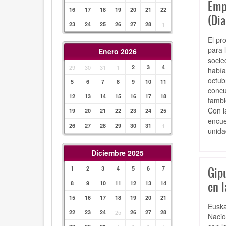
Emp
16
17
18
19
20
21
22
(Dia
23
24
25
26
27
28
1
El pr
para 
Enero 2026
socie
29
30
31
1
2
3
4
había
octub
5
6
7
8
9
10
11
concu
12
13
14
15
16
17
18
tambi
Con l
19
20
21
22
23
24
25
encue
26
27
28
29
30
31
1
unida
Diciembre 2025
Gip
1
2
3
4
5
6
7
en l
8
9
10
11
12
13
14
15
16
17
18
19
20
21
Euska
22
23
24
25
26
27
28
Nacio