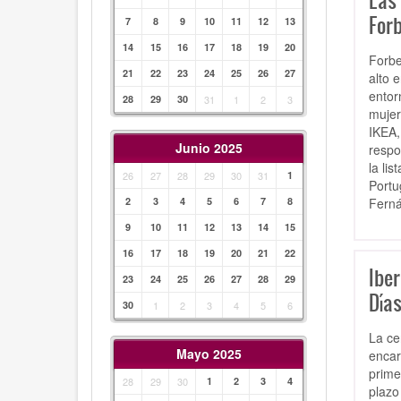
Las 
Forb
7
8
9
10
11
12
13
14
15
16
17
18
19
20
Forbe
21
22
23
24
25
26
27
alto 
entor
28
29
30
31
1
2
3
mujer
IKEA,
Junio 2025
respo
la li
26
27
28
29
30
31
1
Portu
Ferná
2
3
4
5
6
7
8
9
10
11
12
13
14
15
16
17
18
19
20
21
22
Ibe
23
24
25
26
27
28
29
Días
30
1
2
3
4
5
6
La ce
Mayo 2025
encar
prime
28
29
30
1
2
3
4
plazo