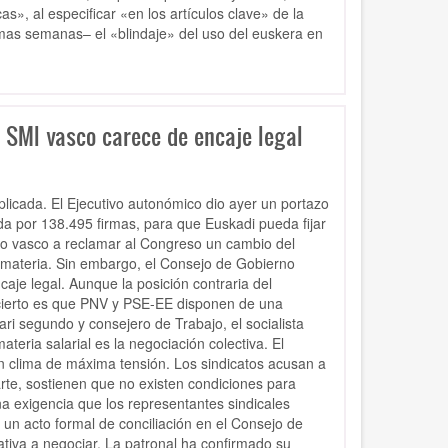
s», al especificar «en los artículos clave» de la
mas semanas– el «blindaje» del uso del euskera en
n SMI vasco carece de encaje legal
licada. El Ejecutivo autonómico dio ayer un portazo
ada por 138.495 firmas, para que Euskadi pueda fijar
nto vasco a reclamar al Congreso un cambio del
 materia. Sin embargo, el Consejo de Gobierno
caje legal. Aunque la posición contraria del
o cierto es que PNV y PSE-EE disponen de una
ri segundo y consejero de Trabajo, el socialista
teria salarial es la negociación colectiva. El
un clima de máxima tensión. Los sindicatos acusan a
rte, sostienen que no existen condiciones para
a exigencia que los representantes sindicales
 un acto formal de conciliación en el Consejo de
tiva a negociar. La patronal ha confirmado su