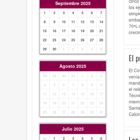
cinco
Septiembre 2025
los e
simpl
1
2
3
4
5
6
7
embar
8
9
10
11
12
13
14
70% d
15
16
17
18
19
20
21
creci
22
23
24
25
26
27
28
29
30
1
2
3
4
5
El p
Agosto 2025
El Cí
28
29
30
31
1
2
3
venía
manda
4
5
6
7
8
9
10
el re
11
12
13
14
15
16
17
Técni
miemb
18
19
20
21
22
23
24
Santa
25
26
27
28
29
30
31
Calci
Julio 2025
30
1
2
3
4
5
6