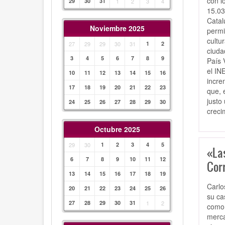
con l
29
30
31
1
2
3
4
15.03
Catal
Noviembre 2025
permi
cultu
27
29
29
30
31
1
2
ciuda
3
4
5
6
7
8
9
País 
el IN
10
11
12
13
14
15
16
incre
17
18
19
20
21
22
23
que, 
justo
24
25
26
27
28
29
30
creci
Octubre 2025
29
30
1
2
3
4
5
«La
6
7
8
9
10
11
12
Cor
13
14
15
16
17
18
19
Carlo
20
21
22
23
24
25
26
su ca
27
28
29
30
31
1
2
como 
merca