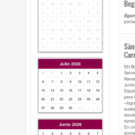
Beg
27
28
29
30
31
1
2
3
4
5
6
7
8
9
Egunk
porta
10
11
12
13
14
15
16
17
18
19
20
21
22
23
24
25
26
27
28
29
30
Sán
31
1
2
3
4
5
6
Cor
Julio 2026
EH Bi
Servi
29
30
1
2
3
4
5
Navar
6
7
8
9
10
11
12
Junts
Españ
13
14
15
16
17
18
19
para 
20
21
22
23
24
25
26
«logr
27
28
29
30
31
1
2
euske
donde
tambi
Junio 2026
En un
enmie
1
2
3
4
5
6
7