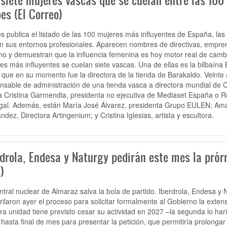
siete mujeres vascas que se cuelan entre las 100 
es (El Correo)
s publica el listado de las 100 mujeres más influyentes de España, las
en sus entornos profesionales. Aparecen nombres de directivas, emprend
no y demuestran que la influencia femenina es hoy motor real de cambio
es más influyentes se cuelan siete vascas. Una de ellas es la bilbaín
 que en su momento fue la directora de la tienda de Barakaldo. Veinte
nsable de administración de una tienda vasca a directora mundial de
sta Cristina Garmendia, presidenta no ejecutiva de Mediaset España o 
gal. Además, están
María José Álvarez, presidenta Grupo EULEN; Amay
ndez, Directora Artingenium; y Cristina Iglesias, artista y escultora.
rdrola, Endesa y Naturgy pedirán este mes la prór
)
ntral nuclear de Almaraz salva la bola de partido. Iberdrola, Endesa y 
rilaron ayer el proceso para solicitar formalmente al Gobierno la extens
ra unidad tiene previsto cesar su actividad en 2027 –la segunda lo har
 hasta final de mes para presentar la petición, que permitiría prolongar