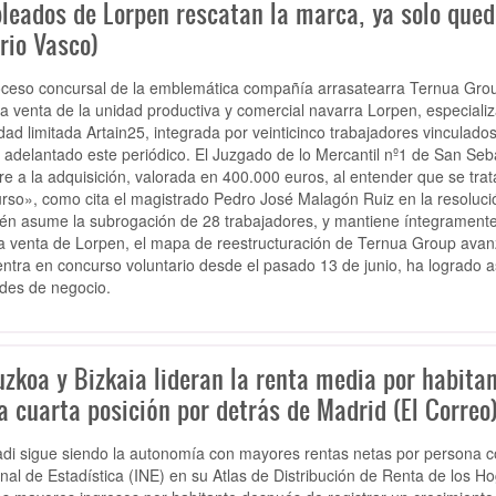
leados de Lorpen rescatan la marca, ya solo qued
rio Vasco)
oceso concursal de la emblemática compañía arrasatearra Ternua Group 
la venta de la unidad productiva y comercial navarra Lorpen, especializ
dad limitada Artain25, integrada por veinticinco trabajadores vinculado
 adelantado este periódico. El Juzgado de lo Mercantil nº1 de San Seba
re a la adquisición, valorada en 400.000 euros, al entender que se trata
rso», como cita el magistrado Pedro José Malagón Ruiz en la resolució
én asume la subrogación de 28 trabajadores, y mantiene íntegramente
a venta de Lorpen, el mapa de reestructuración de Ternua Group avanza
ntra en concurso voluntario desde el pasado 13 de junio, ha logrado as
des de negocio.
uzkoa y Bizkaia lideran la renta media por habita
a cuarta posición por detrás de Madrid (El Correo
di sigue siendo la autonomía con mayores rentas netas por persona co
nal de Estadística (INE) en su Atlas de Distribución de Renta de los 