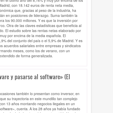
 en el último año del 8,16% y muy por encima de los
Madrid, con 18.142 euros de renta neta media,
nómica que, gracias al peso de la industria, ha
tán en posiciones de liderazgo. Suma también la
ra los 90.000 millones. Y es que la inversión por
o. Otra de las claves estadísticas que beneficia al
. El estudio sobre las rentas netas elaborado por
 muy por encima de la media española. El
,9% del conjunto del país o el 5,9% de Madrid. Y es
los acuerdos salariales entre empresas y sindicatos
 firmando meses, como los de verano, con un
extendido de forma generalizada.
ware y pasarse al software» (El
ocasiones también lo presentan como inversor, en
ue su trayectoria en este mundillo tan complejo
con 13 años montando negocios ilegales en un
 software», cuenta. A los 28 años ya había fundado