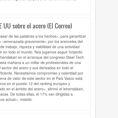
E UU sobre el acero (El Correo)
asar de las palabras a los hechos», para garantizar
isto «amenazada gravemente» por los aranceles del
trabajo, riqueza y viabilidad de una actividad
tir en todo el mundo. Nos jugamos seguir forjando
lehendakari en el arranque del congreso Steel Tech
hasta mañana a un millar de profesionales de una
l sector del acero y sus derivados en todo el
ficiente. Necesitamos compromiso y celeridad por
ena de valor de este sector en el País Vasco está
os en el puesto 12 del ranking europeo y
do en el ámbito del acero», afirmó el lehendakari,
scas. De todas ellas, el 17% van dirigidas a
e actuar», insistió.