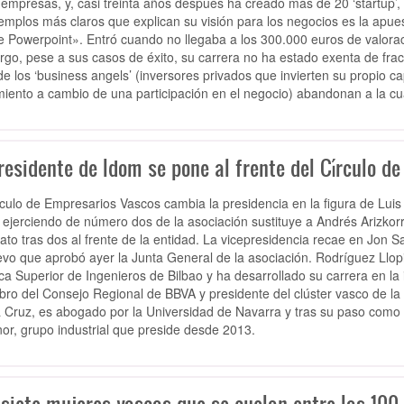
 empresas, y, casi treinta años después ha creado más de 20 ‘startup’
jemplos más claros que explican su visión para los negocios es la apu
e Powerpoint». Entró cuando no llegaba a los 300.000 euros de valorac
go, pese a sus casos de éxito, su carrera no ha estado exenta de frac
e los ‘business angels’ (inversores privados que invierten su propio c
miento a cambio de una participación en el negocio) abandonan a la cua
residente de Idom se pone al frente del Círculo d
rculo de Empresarios Vascos cambia la presidencia en la figura de Luis
 ejerciendo de número dos de la asociación sustituye a Andrés Arizkor
to tras dos al frente de la entidad. La vicepresidencia recae en Jon Sa
levo que aprobó ayer la Junta General de la asociación. Rodríguez Llopi
ca Superior de Ingenieros de Bilbao y ha desarrollado su carrera en l
ro del Consejo Regional de BBVA y presidente del clúster vasco de la e
 Cruz, es abogado por la Universidad de Navarra y tras su paso como
nor, grupo industrial que preside desde 2013.