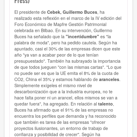
Press)
El presidente de
Cebek, Guillermo Buces
, ha
realizado esta reflexión en el marco de la IV edición del
Foro Económico de Mapfre Gestión Patrimonial
celebrada en Bilbao. En su intervención, Guillermo
Buces ha señalado que la
"incertidumbre"
es "la
palabra de moda", pero ha pedido cautela. Según ha
apuntado, casi el 30% de las empresas dicen que este
año "ya van a acabar peor de lo que tenían
presupuestado". También ha subrayado la importancia
de que todos jueguen "con las mismas cartas". "Lo que
no puede ser es que la UE emita el 8% de la cuota de
CO2, China el 35% y estamos hablando de
aranceles
.
Simplemente exígeles el mismo nivel de
descarbonización que a la industria europea, no te
hace falta poner ni un arancel, ellos mismos se van a
quedar fuera", ha agregado. En relación al
talento
,
Buces ha afirmado que el 91% de las empresas no
encuentra los perfiles que demanda y ha reconocido
que también es tarea de las empresas "ofrecer
proyectos ilusionantes, un entorno de trabajo de
confianza y posibilidad de crecer". Según ha