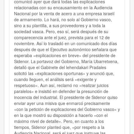
comunicó ayer que dará todas las explicaciones
relacionadas con su encausamiento en la Audiencia
Nacional por la venta de acero a una empresa israelí
de armamento. Lo hará, no solo al Gobierno vasco,
sino a su plantilla, a sus proveedores y a toda la
sociedad vasca. Pero, eso sí, será después de su
comparecencia ante el juez, prevista para el 12 de
noviembre. Así lo trasladó en un comunicado dos días
después de que el Ejecutivo autonómico señalara que
esperaba «explicaciones en breve» del presidente de
Sidenor. La portavoz del Gobierno, María Ubarretxena,
detalló que el Gabinete del lehendakari Pradales
solicitó las «explicaciones oportunas» y anunció que,
cuando lleguen, el análisis será «exigente y
respetuoso». Aun así, reclamó no «realizar juicios
paralelos» e insistió en defender la presunción de
inocencia del industrial. El presidente de Sidenor quiso
enviar ayer una misiva que enmarcó precisamente
«con la petición de explicaciones del Gobierno vasco» y
en la que mostró su disposición a hacerlo «con el
máximo nivel de detalle». Pero, en cuanto a los
tiempos, Sidenor planteó que, «por respeto a la
Audiencia Nacional, será el juez que instruye las