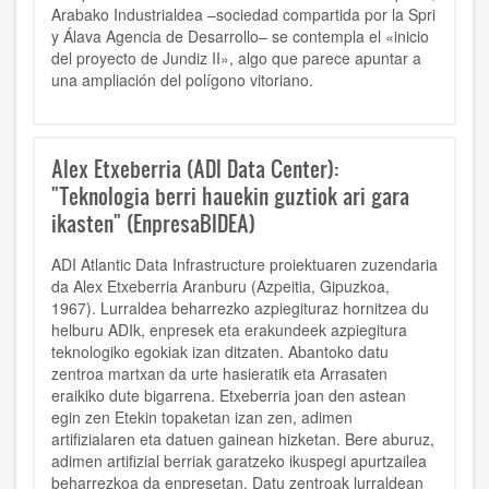
Arabako Industrialdea –sociedad compartida por la Spri
y Álava Agencia de Desarrollo– se contempla el «inicio
del proyecto de Jundiz II», algo que parece apuntar a
una ampliación del polígono vitoriano.
Alex Etxeberria (ADI Data Center):
"Teknologia berri hauekin guztiok ari gara
ikasten" (EnpresaBIDEA)
ADI Atlantic Data Infrastructure proiektuaren zuzendaria
da Alex Etxeberria Aranburu (Azpeitia, Gipuzkoa,
1967). Lurraldea beharrezko azpiegituraz hornitzea du
helburu ADIk, enpresek eta erakundeek azpiegitura
teknologiko egokiak izan ditzaten. Abantoko datu
zentroa martxan da urte hasieratik eta Arrasaten
eraikiko dute bigarrena. Etxeberria joan den astean
egin zen Etekin topaketan izan zen, adimen
artifizialaren eta datuen gainean hizketan. Bere aburuz,
adimen artifizial berriak garatzeko ikuspegi apurtzailea
beharrezkoa da enpresetan. Datu zentroak lurraldean