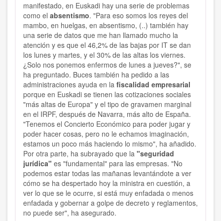
manifestado, en Euskadi hay una serie de problemas
como el
absentismo
. "Para eso somos los reyes del
mambo, en huelgas, en absentismo, (..) también hay
una serie de datos que me han llamado mucho la
atención y es que el 46,2% de las bajas por IT se dan
los lunes y martes, y el 30% de las altas los viernes.
¿Solo nos ponemos enfermos de lunes a jueves?", se
ha preguntado. Buces también ha pedido a las
administraciones ayuda en la
fiscalidad empresarial
porque en Euskadi se tienen las cotizaciones sociales
"más altas de Europa" y el tipo de gravamen marginal
en el IRPF, después de Navarra, más alto de España.
"Tenemos el Concierto Económico para poder jugar y
poder hacer cosas, pero no le echamos imaginación,
estamos un poco más haciendo lo mismo", ha añadido.
Por otra parte, ha subrayado que la
"seguridad
jurídica"
es "fundamental" para las empresas. "No
podemos estar todas las mañanas levantándote a ver
cómo se ha despertado hoy la ministra en cuestión, a
ver lo que se le ocurre, si está muy enfadada o menos
enfadada y gobernar a golpe de decreto y reglamentos,
no puede ser", ha asegurado.