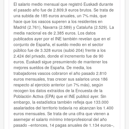
El salario medio mensual que registró Euskadi durante
el pasado año fue de 2.809,9 euros brutos. Se trata de
una subida de 185 euros anuales, un 7% más, que
hace que los vascos superen a los residentes en
Madrid (2.761), Navarra (2.589) y Cataluña (2.529). La
media nacional es de 2.385 euros. Los datos
publicados ayer por el INE también revelan que en el
conjunto de España, el sueldo medio en el sector
público fue de 3.328 euros (subió 204) frente a los
2.424 del privado, donde el incremento fue de 90
euros. Euskadi sigue presumiendo de mantener los
mejores sueldos de España. De media, los
trabajadores vascos cobraron el año pasado 2.810
euros mensuales, tras crecer sus salarios unos 186
respecto al ejercicio anterior (un 7% más), según
recogen los datos extraídos de la Encuesta de la
Población Activa (EPA) que el INE publicó ayer. Sin
embargo, la estadística también refleja que 133.000
asalariados del territorio todavía no alcanzan los 1.400
euros mensuales. Se trata de una cifra que vienen a
asemejar el salario mínimo interprofesional del año
pasado –entonces, 14 pagas anuales de 1.134 euros–,