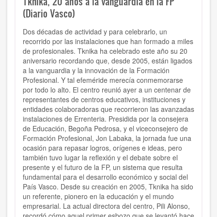
Tknika, 20 años a la vanguardia en la FP
(Diario Vasco)
Dos décadas de actividad y para celebrarlo, un
recorrido por las instalaciones que han formado a miles
de profesionales. Tknika ha celebrado este año su 20
aniversario recordando que, desde 2005, están ligados
a la vanguardia y la innovación de la Formación
Profesional. Y tal efeméride merecía conmemorarse
por todo lo alto. El centro reunió ayer a un centenar de
representantes de centros educativos, instituciones y
entidades colaboradoras que recorrieron las avanzadas
instalaciones de Errenteria. Presidida por la consejera
de Educación, Begoña Pedrosa, y el viceconsejero de
Formación Profesional, Jon Labaka, la jornada fue una
ocasión para repasar logros, orígenes e ideas, pero
también tuvo lugar la reflexión y el debate sobre el
presente y el futuro de la FP, un sistema que resulta
fundamental para el desarrollo económico y social del
País Vasco. Desde su creación en 2005, Tknika ha sido
un referente, pionero en la educación y el mundo
empresarial. La actual directora del centro, Pili Alonso,
recordó cómo aquel primer esbozo que se levantó hace