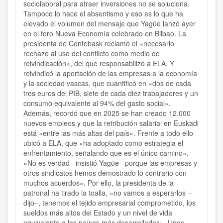
sociolaboral para atraer inversiones no se soluciona.
Tampoco lo hace el absentismo y eso es lo que ha
elevado el volumen del mensaje que Yagüe lanzó ayer
en el foro Nueva Economía celebrado en Bilbao. La
presidenta de Confebask reclamó el «necesario
rechazo al uso del conflicto como medio de
reivindicación», del que responsabilizó a ELA. Y
reivindicó la aportación de las empresas a la economía
y la sociedad vascas, que cuantificó en «dos de cada
tres euros del PIB, siete de cada diez trabajadores y un
consumo equivalente al 94% del gasto social».
Además, recordó que en 2025 se han creado 12.000
nuevos empleos y que la retribución salarial en Euskadi
está «entre las más altas del país». Frente a todo ello
ubicó a ELA, que «ha adoptado como estrategia el
enfrentamiento, señalando que es el único camino».
«No es verdad –insistió Yagüe– porque las empresas y
otros sindicatos hemos demostrado lo contrario con
muchos acuerdos». Por ello, la presidenta de la
patronal ha tirado la toalla, «no vamos a esperarlos –
dijo–, tenemos el tejido empresarial comprometido, los
sueldos más altos del Estado y un nivel de vida
equivalente a los países más desarrollados». Unos