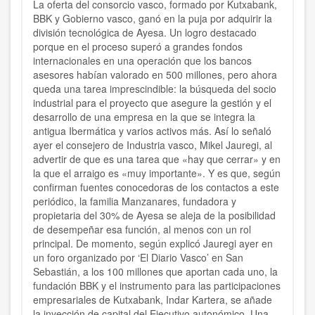
La oferta del consorcio vasco, formado por Kutxabank,
BBK y Gobierno vasco, ganó en la puja por adquirir la
división tecnológica de Ayesa. Un logro destacado
porque en el proceso superó a grandes fondos
internacionales en una operación que los bancos
asesores habían valorado en 500 millones, pero ahora
queda una tarea imprescindible: la búsqueda del socio
industrial para el proyecto que asegure la gestión y el
desarrollo de una empresa en la que se integra la
antigua Ibermática y varios activos más. Así lo señaló
ayer el consejero de Industria vasco, Mikel Jauregi, al
advertir de que es una tarea que «hay que cerrar» y en
la que el arraigo es «muy importante». Y es que, según
confirman fuentes conocedoras de los contactos a este
periódico, la familia Manzanares, fundadora y
propietaria del 30% de Ayesa se aleja de la posibilidad
de desempeñar esa función, al menos con un rol
principal. De momento, según explicó Jauregi ayer en
un foro organizado por ‘El Diario Vasco’ en San
Sebastián, a los 100 millones que aportan cada uno, la
fundación BBK y el instrumento para las participaciones
empresariales de Kutxabank, Indar Kartera, se añade
la inyección de capital del Ejecutivo autonómico. Una