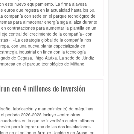
 con este nuevo equipamiento. La firma alavesa
e euros que registra en la actualidad hasta los 50.
 La compañía con sede en el parque tecnológico de
stemas para almacenar energía siga al alza durante
en contrataciones para aumentar la plantilla en un
 eje central del crecimiento de la compañía» con
stas». «La estrategia global de la compañía nos
ropa, con una nueva planta especializada en
rategia industrial en línea con la tecnología
elegado de Cegasa, Iñigo Atutxa. La sede de Júndiz
 empresa en el parque tecnológico de Miñano.
Irun con 4 millones de inversión
(diseño, fabricación y mantenimiento) de máquinas
 el periodo 2026-2028 incluye –entre otras
 cuadrados en la que se invertirán cuatro millones
rvirá para integrar una de las dos instalaciones
iene en el polígono Arretxe Ugalde y en Araso, en