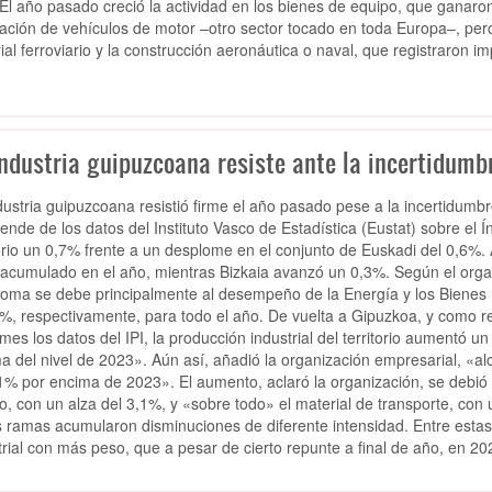
 El año pasado creció la actividad en los bienes de equipo, que ganaro
cación de vehículos de motor –otro sector tocado en toda Europa–, per
ial ferroviario y la construcción aeronáutica o naval, que registraron 
industria guipuzcoana resiste ante la incertidumb
dustria guipuzcoana resistió firme el año pasado pese a la incertidumbre
ende de los datos del Instituto Vasco de Estadística (Eustat) sobre el Ín
torio un 0,7% frente a un desplome en el conjunto de Euskadi del 0,6%. 
acumulado en el año, mientras Bizkaia avanzó un 0,3%. Según el orga
oma se debe principalmente al desempeño de la Energía y los Bienes
9%, respectivamente, para todo el año. De vuelta a Gipuzkoa, y como r
mes los datos del IPI, la producción industrial del territorio aumentó 
a del nivel de 2023». Aún así, añadió la organización empresarial, «a
1% por encima de 2023». El aumento, aclaró la organización, se debió 
o, con un alza del 3,1%, y «sobre todo» el material de transporte, con
s ramas acumularon disminuciones de diferente intensidad. Entre estas,
trial con más peso, que a pesar de cierto repunte a final de año, en 