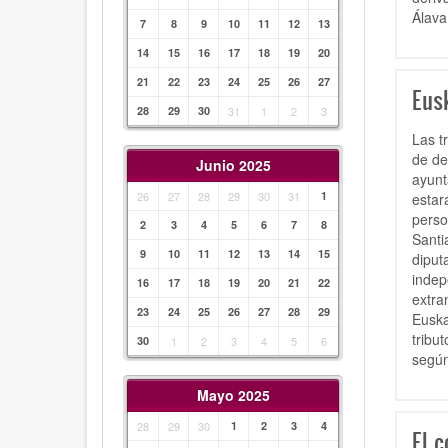
Álava
7
8
9
10
11
12
13
14
15
16
17
18
19
20
21
22
23
24
25
26
27
Eusk
28
29
30
31
1
2
3
Las t
de de
Junio 2025
ayunt
26
27
28
29
30
31
1
estar
perso
2
3
4
5
6
7
8
Santi
9
10
11
12
13
14
15
diput
indep
16
17
18
19
20
21
22
extra
23
24
25
26
27
28
29
Euska
tribu
30
1
2
3
4
5
6
según
Mayo 2025
28
29
30
1
2
3
4
El c