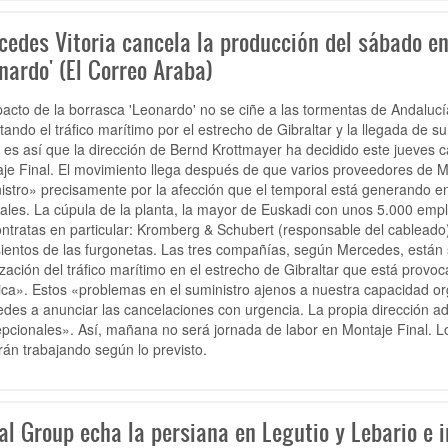
cedes Vitoria cancela la producción del sábado en
nardo' (El Correo Araba)
pacto de la borrasca 'Leonardo' no se ciñe a las tormentas de Andalucí
ultando el tráfico marítimo por el estrecho de Gibraltar y la llegada de 
 es así que la dirección de Bernd Krottmayer ha decidido este jueves c
je Final. El movimiento llega después de que varios proveedores de M
istro» precisamente por la afección que el temporal está generando en 
cales. La cúpula de la planta, la mayor de Euskadi con unos 5.000 empl
ntratas en particular: Kromberg & Schubert (responsable del cableado)
sientos de las furgonetas. Las tres compañías, según Mercedes, están 
ización del tráfico marítimo en el estrecho de Gibraltar que está prov
tica». Estos «problemas en el suministro ajenos a nuestra capacidad or
des a anunciar las cancelaciones con urgencia. La propia dirección ad
pcionales». Así, mañana no será jornada de labor en Montaje Final. Lo
rán trabajando según lo previsto.
l Group echa la persiana en Legutio y Lebario e i