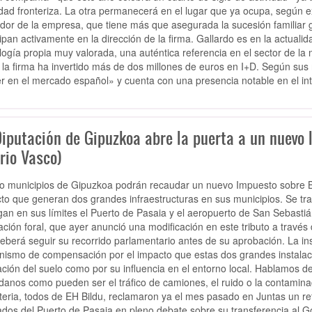
udad fronteriza. La otra permanecerá en el lugar que ya ocupa, según ex
dor de la empresa, que tiene más que asegurada la sucesión familiar g
cipan activamente en la dirección de la firma. Gallardo es en la actuali
logía propia muy valorada, una auténtica referencia en el sector de la 
 la firma ha invertido más de dos millones de euros en I+D. Según su
der en el mercado español» y cuenta con una presencia notable en el i
Diputación de Gipuzkoa abre la puerta a un nuevo 
rio Vasco)
o municipios de Gipuzkoa podrán recaudar un nuevo Impuesto sobre 
to que generan dos grandes infraestructuras en sus municipios. Se trat
gan en sus límites el Puerto de Pasaia y el aeropuerto de San Sebastiá
ación foral, que ayer anunció una modificación en este tributo a través
eberá seguir su recorrido parlamentario antes de su aprobación. La inst
ismo de compensación por el impacto que estas dos grandes instalacio
ción del suelo como por su influencia en el entorno local. Hablamos de
danos como pueden ser el tráfico de camiones, el ruido o la contamina
teria, todos de EH Bildu, reclamaron ya el mes pasado en Juntas un re
ados del Puerto de Pasaia en pleno debate sobre su transferencia al G