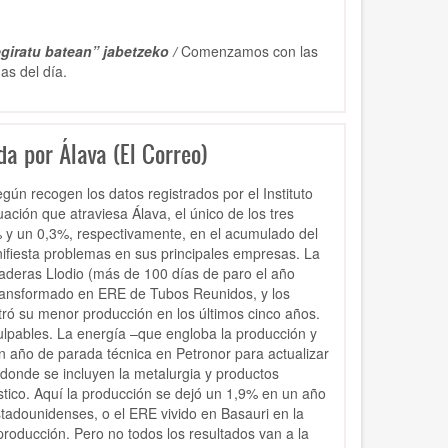
giratu batean” jabetzeko /
Comenzamos con las
as del día.
a por Álava (El Correo)
gún recogen los datos registrados por el Instituto
tuación que atraviesa Álava, el único de los tres
7% y un 0,3%, respectivamente, en el acumulado del
nifiesta problemas en sus principales empresas. La
Maderas Llodio (más de 100 días de paro el año
ransformado en ERE de Tubos Reunidos, y los
ró su menor producción en los últimos cinco años.
culpables. La energía –que engloba la producción y
un año de parada técnica en Petronor para actualizar
 donde se incluyen la metalurgia y productos
ástico. Aquí la producción se dejó un 1,9% en un año
stadounidenses, o el ERE vivido en Basauri en la
producción. Pero no todos los resultados van a la