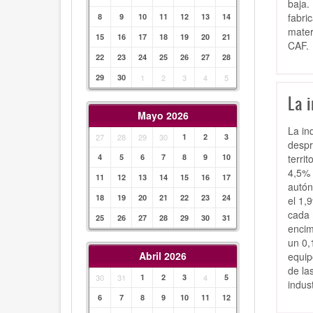
baja.
fabri
8
9
10
11
12
13
14
mater
15
16
17
18
19
20
21
CAF.
22
23
24
25
26
27
28
29
30
1
2
3
4
5
La 
Mayo 2026
La in
27
28
29
30
1
2
3
despr
terri
4
5
6
7
8
9
10
4,5% 
11
12
13
14
15
16
17
autón
18
19
20
21
22
23
24
el 1,
cada 
25
26
27
28
29
30
31
encim
un 0,
Abril 2026
equip
de la
30
31
1
2
3
4
5
indus
6
7
8
9
10
11
12