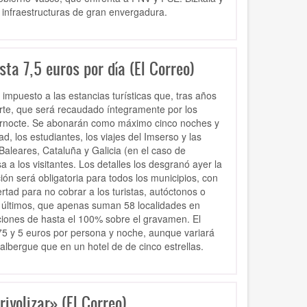
e infraestructuras de gran envergadura.
ta 7,5 euros por día (El Correo)
impuesto a las estancias turísticas que, tras años
porte, que será recaudado íntegramente por los
 pernocte. Se abonarán como máximo cinco noches y
, los estudiantes, los viajes del Imserso y las
Baleares, Cataluña y Galicia (en el caso de
a los visitantes. Los detalles los desgranó ayer la
ión será obligatoria para todos los municipios, con
tad para no cobrar a los turistas, autóctonos o
s últimos, que apenas suman 58 localidades en
aciones de hasta el 100% sobre el gravamen. El
0,75 y 5 euros por persona y noche, aunque variará
albergue que en un hotel de de cinco estrellas.
ivolizar» (El Correo)