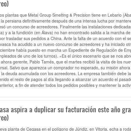
reo)
os plantas que Metal Group Smelting & Precision tiene en Lebario (Abad
 la persiana definitivamente después de una intensa lucha por manten
esó un concurso de acreedores. Finalmente las instalaciones dedicada
ia) y a la fundición (en Álava) no han encontrado salida a la marcha de
por trasladar sus pedidos a China. Ante la falta de un acuerdo con el s
 vasca ha acudido a un nuevo concurso de acreedores y ha iniciado otro 
iciembre había puesto en marcha un Expediente de Regulación de Emple
mpleados de uno de los turnos). «Es el único escenario que se nos abr
 ahora gerente, Pablo Tamés, que el martes recibió la visita de los nue
rsal. Salvo que aparezca un comprador no esperado, su misión ahora se
r la deuda acumulada con los acreedores. La empresa también debe la n
nido el resto de pagos al día llegando a alcanzar un acuerdo el pasado
nterior, a fin de atender todos los pedidos posibles y mantener la acti
sa aspira a duplicar su facturación este año grac
reo)
eva planta de Cegasa en el polígono de Júndiz, en Vitoria, echa a ro