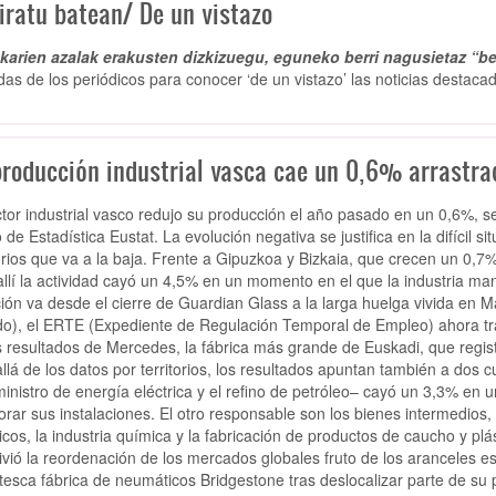
iratu batean/ De un vistazo
arien azalak erakusten dizkizuegu, eguneko berri nagusietaz “be
das de los periódicos para conocer ‘de un vistazo’ las noticias destacad
producción industrial vasca cae un 0,6% arrastrad
ctor industrial vasco redujo su producción el año pasado en un 0,6%, se
de Estadística Eustat. La evolución negativa se justifica en la difícil si
torios que va a la baja. Frente a Gipuzkoa y Bizkaia, que crecen un 0,
allí la actividad cayó un 4,5% en un momento en el que la industria ma
ción va desde el cierre de Guardian Glass a la larga huelga vivida en 
o), el ERTE (Expediente de Regulación Temporal de Empleo) ahora t
 resultados de Mercedes, la fábrica más grande de Euskadi, que regist
llá de los datos por territorios, los resultados apuntan también a dos 
ministro de energía eléctrica y el refino de petróleo– cayó un 3,3% en 
orar sus instalaciones. El otro responsable son los bienes intermedios,
icos, la industria química y la fabricación de productos de caucho y pl
ivió la reordenación de los mercados globales fruto de los aranceles e
tesca fábrica de neumáticos Bridgestone tras deslocalizar parte de su 