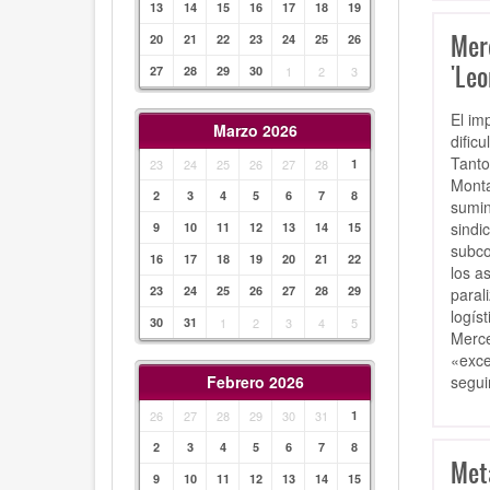
13
14
15
16
17
18
19
Mer
20
21
22
23
24
25
26
'Leo
27
28
29
30
1
2
3
El im
Marzo 2026
dific
Tanto
23
24
25
26
27
28
1
Monta
2
3
4
5
6
7
8
sumin
sindi
9
10
11
12
13
14
15
subco
16
17
18
19
20
21
22
los a
23
24
25
26
27
28
29
paral
logís
30
31
1
2
3
4
5
Merce
«exce
segui
Febrero 2026
26
27
28
29
30
31
1
2
3
4
5
6
7
8
Meta
9
10
11
12
13
14
15