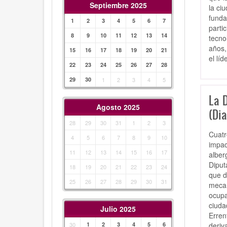
Septiembre 2025
la ci
funda
1
2
3
4
5
6
7
parti
8
9
10
11
12
13
14
tecno
años,
15
16
17
18
19
20
21
el lí
22
23
24
25
26
27
28
29
30
1
2
3
4
5
La 
Agosto 2025
(Dia
28
29
30
31
1
2
3
Cuatr
4
5
6
7
8
9
10
impac
11
12
13
14
15
16
17
alber
Diput
18
19
20
21
22
23
24
que d
25
26
27
28
29
30
31
mecan
ocupa
ciuda
Julio 2025
Erren
deriv
30
1
2
3
4
5
6