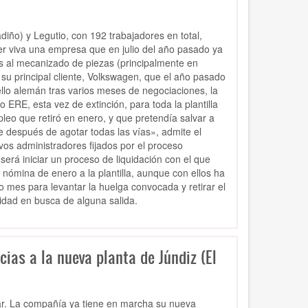
iño) y Legutio, con 192 trabajadores en total,
er viva una empresa que en julio del año pasado ya
s al mecanizado de piezas (principalmente en
 su principal cliente, Volkswagen, que el año pasado
ello alemán tras varios meses de negociaciones, la
ERE, esta vez de extinción, para toda la plantilla
o que retiró en enero, y que pretendía salvar a
e después de agotar todas las vías», admite el
vos administradores fijados por el proceso
rá iniciar un proceso de liquidación con el que
ómina de enero a la plantilla, aunque con ellos ha
 mes para levantar la huelga convocada y retirar el
vidad en busca de alguna salida.
ias a la nueva planta de Júndiz (El
dar. La compañía ya tiene en marcha su nueva