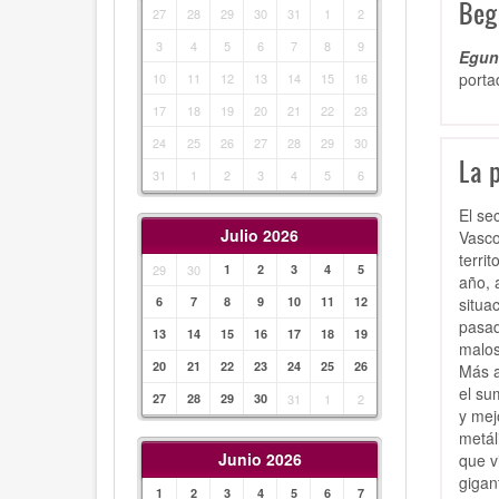
Beg
27
28
29
30
31
1
2
3
4
5
6
7
8
9
Egunk
porta
10
11
12
13
14
15
16
17
18
19
20
21
22
23
24
25
26
27
28
29
30
La 
31
1
2
3
4
5
6
El se
Julio 2026
Vasco 
terri
29
30
1
2
3
4
5
año, 
situa
6
7
8
9
10
11
12
pasad
13
14
15
16
17
18
19
malos
20
21
22
23
24
25
26
Más a
el su
27
28
29
30
31
1
2
y mej
metál
Junio 2026
que v
gigan
1
2
3
4
5
6
7