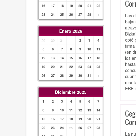
Cor
16
17
18
19
20
21
22
23
24
25
26
27
28
1
Las d
bajan
atrav
Enero 2026
Bizka
optó 
29
30
31
1
2
3
4
firma
5
6
7
8
9
10
11
(en d
los e
12
13
14
15
16
17
18
hasta
19
20
21
22
23
24
25
concu
cubri
26
27
28
29
30
31
1
mante
ERE a
Diciembre 2025
1
2
3
4
5
6
7
8
9
10
11
12
13
14
Cega
15
16
17
18
19
20
21
Cor
22
23
24
25
26
27
28
La nu