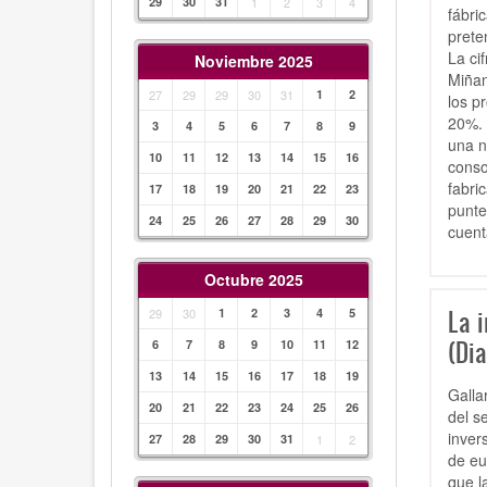
29
30
31
1
2
3
4
fábri
prete
La ci
Noviembre 2025
Miñan
27
29
29
30
31
1
2
los p
20%. 
3
4
5
6
7
8
9
una n
10
11
12
13
14
15
16
conso
fabri
17
18
19
20
21
22
23
punte
24
25
26
27
28
29
30
cuent
Octubre 2025
La i
29
30
1
2
3
4
5
(Dia
6
7
8
9
10
11
12
13
14
15
16
17
18
19
Galla
20
21
22
23
24
25
26
del s
inver
27
28
29
30
31
1
2
de eu
que l