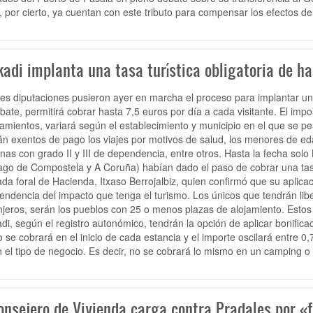
, por cierto, ya cuentan con este tributo para compensar los efectos d
adi implanta una tasa turística obligatoria de has
res diputaciones pusieron ayer en marcha el proceso para implantar un 
bate, permitirá cobrar hasta 7,5 euros por día a cada visitante. El im
amientos, variará según el establecimiento y municipio en el que se
án exentos de pago los viajes por motivos de salud, los menores de edad
nas con grado II y III de dependencia, entre otros. Hasta la fecha solo 
ago de Compostela y A Coruña) habían dado el paso de cobrar una tasa 
ada foral de Hacienda, Itxaso Berrojalbiz, quien confirmó que su aplicac
endencia del impacto que tenga el turismo. Los únicos que tendrán liber
njeros, serán los pueblos con 25 o menos plazas de alojamiento. Esto
di, según el registro autonómico, tendrán la opción de aplicar bonific
to se cobrará en el inicio de cada estancia y el importe oscilará entre 
 el tipo de negocio. Es decir, no se cobrará lo mismo en un camping o 
onsejero de Vivienda carga contra Pradales por «fr