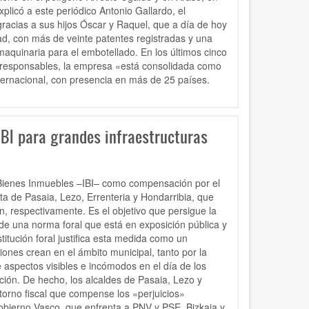
plicó a este periódico Antonio Gallardo, el
racias a sus hijos Óscar y Raquel, que a día de hoy
dad, con más de veinte patentes registradas y una
maquinaria para el embotellado. En los últimos cinco
s responsables, la empresa «está consolidada como
nternacional, con presencia en más de 25 países.
IBI para grandes infraestructuras
Bienes Inmuebles –IBI– como compensación por el
a de Pasaia, Lezo, Errenteria y Hondarribia, que
n, respectivamente. Es el objetivo que persigue la
 de una norma foral que está en exposición pública y
itución foral justifica esta medida como un
nes crean en el ámbito municipal, tanto por la
 aspectos visibles e incómodos en el día de los
ción. De hecho, los alcaldes de Pasaia, Lezo y
torno fiscal que compense los «perjuicios»
obierno Vasco, que enfrenta a PNV y PSE. Bizkaia y