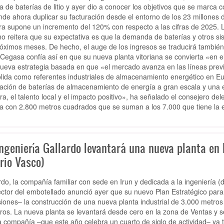
ca de baterías de litio y ayer dio a conocer los objetivos que se marca
nde ahora duplicar su facturación desde el entorno de los 23 millones d
fra supone un incremento del 120% con respecto a las cifras de 2025.
o reitera que su expectativa es que la demanda de baterías y otros si
róximos meses. De hecho, el auge de los ingresos se traducirá también 
Cegasa confía así en que su nueva planta vitoriana se convierta «en el
ueva estrategia basada en que «el mercado avanza en las líneas previ
lida como referentes industriales de almacenamiento energético en Eu
cación de baterías de almacenamiento de energía a gran escala y una est
ra, el talento local y el impacto positivo», ha señalado el consejero d
a con 2.800 metros cuadrados que se suman a los 7.000 que tiene la
ngeniería Gallardo levantará una nueva planta en 
rio Vasco)
rdo, la compañía familiar con sede en Irun y dedicada a la ingeniería 
ector del embotellado anunció ayer que su nuevo Plan Estratégico para
siones– la construcción de una nueva planta industrial de 3.000 metros
ros. La nueva planta se levantará desde cero en la zona de Ventas y se
a compañía –que este año celebra un cuarto de siglo de actividad– ya t