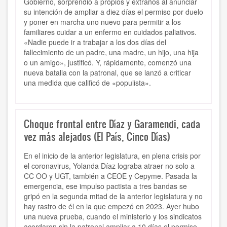
Gobierno, sorprendió a propios y extraños al anunciar
su intención de ampliar a diez días el permiso por duelo
y poner en marcha uno nuevo para permitir a los
familiares cuidar a un enfermo en cuidados paliativos.
«Nadie puede ir a trabajar a los dos días del
fallecimiento de un padre, una madre, un hijo, una hija
o un amigo», justificó. Y, rápidamente, comenzó una
nueva batalla con la patronal, que se lanzó a criticar
una medida que calificó de «populista».
Choque frontal entre Díaz y Garamendi, cada
vez más alejados (El País, Cinco Días)
En el inicio de la anterior legislatura, en plena crisis por
el coronavirus, Yolanda Díaz lograba atraer no solo a
CC OO y UGT, también a CEOE y Cepyme. Pasada la
emergencia, ese impulso pactista a tres bandas se
gripó en la segunda mitad de la anterior legislatura y no
hay rastro de él en la que empezó en 2023. Ayer hubo
una nueva prueba, cuando el ministerio y los sindicatos
acordaron sin la patronal ampliar a 10 días el permiso