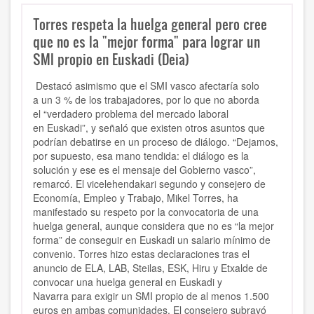
Torres respeta la huelga general pero cree
que no es la "mejor forma" para lograr un
SMI propio en Euskadi (Deia)
Destacó asimismo que el SMI vasco afectaría solo
a
un 3 % de los trabajadores
, por lo que no aborda
el
“verdadero problema del mercado laboral
en
Euskadi
”, y señaló que existen otros asuntos que
podrían debatirse en un
proceso de diálogo
.
“
Dejamos,
por supuesto, esa mano tendida: el diálogo es la
solución y ese es el mensaje del Gobierno vasco
”,
remarcó.
El vicelehendakari segundo y consejero de
Economía, Empleo y Trabajo, Mikel Torres, ha
manifestado su
respeto por la convocatoria de una
huelga general
, aunque considera que no es
“la mejor
forma”
de conseguir en Euskadi un
salario mínimo
de
convenio. Torres hizo estas declaraciones tras el
anuncio de
ELA, LAB, Steilas, ESK, Hiru y Etxalde
de
convocar una huelga general en
Euskadi y
Navarra
para exigir un
SMI propio de al menos 1.500
euros
en ambas comunidades. El consejero subrayó