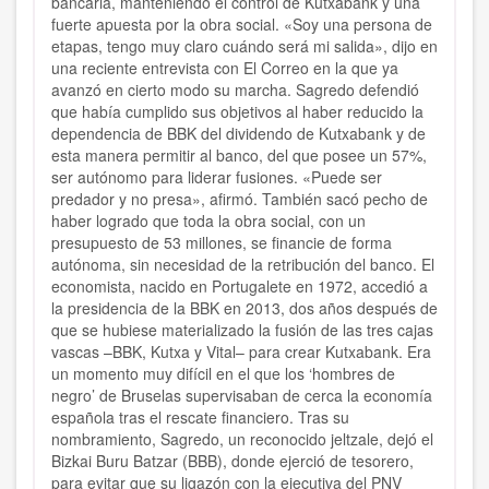
bancaria, manteniendo el control de Kutxabank y una
fuerte apuesta por la obra social. «Soy una persona de
etapas, tengo muy claro cuándo será mi salida», dijo en
una reciente entrevista con El Correo en la que ya
avanzó en cierto modo su marcha. Sagredo defendió
que había cumplido sus objetivos al haber reducido la
dependencia de BBK del dividendo de Kutxabank y de
esta manera permitir al banco, del que posee un 57%,
ser autónomo para liderar fusiones. «Puede ser
predador y no presa», afirmó. También sacó pecho de
haber logrado que toda la obra social, con un
presupuesto de 53 millones, se financie de forma
autónoma, sin necesidad de la retribución del banco. El
economista, nacido en Portugalete en 1972, accedió a
la presidencia de la BBK en 2013, dos años después de
que se hubiese materializado la fusión de las tres cajas
vascas –BBK, Kutxa y Vital– para crear Kutxabank. Era
un momento muy difícil en el que los ‘hombres de
negro’ de Bruselas supervisaban de cerca la economía
española tras el rescate financiero. Tras su
nombramiento, Sagredo, un reconocido jeltzale, dejó el
Bizkai Buru Batzar (BBB), donde ejerció de tesorero,
para evitar que su ligazón con la ejecutiva del PNV