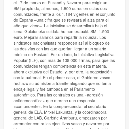
el 17 de marzo en Euskadi y Navarra para exigir un
SMI propio de, al menos, 1.500 euros en estas dos
comunidades, frente a los 1.184 vigentes en el conjunto
de España –una cifra que se revisará al alza para el
año que viene–. La iniciativa se desarrollará bajo el
lema ‘Gutxieneko soldata hemen erabaki. SMI 1.500
euro. Mejorar salarios para repartir la riqueza’. Los
sindicatos nacionalistas responden así al bloqueo de
las dos vías con las que querían llegar a un salario
mínimo en Euskadi. Por un lado, la Iniciativa Legislativa
Popular (ILP), con más de 138.000 firmas, para que las
comunidades tengan competencia en esta materia,
ahora exclusiva del Estado, y, por otro, la negociación
con la patronal. En el primer caso, el Gobierno vasco
rechazó su admisión a trámite alegando que no tenía
encaje legal y fue tumbada en el Parlamento
autonómico. Para las centrales es una «agresión
antidemocrática» que merece una respuesta
«contundente». En la comparecencia, el secretario
general de ELA, Mitxel Lakuntza, y la coordinadora
general de LAB, Garbiñe Aranburu, empezaron por
arremeter contra los ejecutivos vasco y navarros por