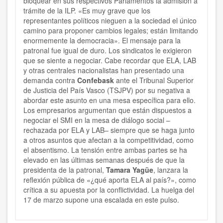
bloquear en sus respectivos Parlamentos la admisión a
trámite de la ILP. «Es muy grave que los
representantes políticos nieguen a la sociedad el único
camino para proponer cambios legales; están limitando
enormemente la democracia». El mensaje para la
patronal fue igual de duro. Los sindicatos le exigieron
que se siente a negociar. Cabe recordar que ELA, LAB
y otras centrales nacionalistas han presentado una
demanda contra
Confebask
ante el Tribunal Superior
de Justicia del País Vasco (TSJPV) por su negativa a
abordar este asunto en una mesa específica para ello.
Los empresarios argumentan que están dispuestos a
negociar el SMI en la mesa de diálogo social –
rechazada por ELA y LAB– siempre que se haga junto
a otros asuntos que afectan a la competitividad, como
el absentismo. La tensión entre ambas partes se ha
elevado en las últimas semanas después de que la
presidenta de la patronal,
Tamara Yagüe
, lanzara la
reflexión pública de «¿qué aporta ELA al país?», como
crítica a su apuesta por la conflictividad. La huelga del
17 de marzo supone una escalada en este pulso.