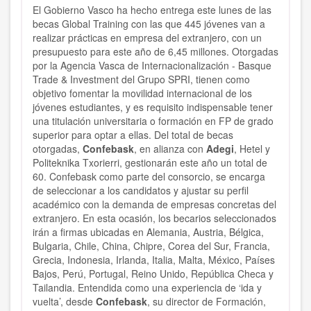
El Gobierno Vasco ha hecho entrega este lunes de las
becas Global Training con las que 445 jóvenes van a
realizar prácticas en empresa del extranjero, con un
presupuesto para este año de 6,45 millones. Otorgadas
por la Agencia Vasca de Internacionalización - Basque
Trade & Investment del Grupo SPRI, tienen como
objetivo fomentar la movilidad internacional de los
jóvenes estudiantes, y es requisito indispensable tener
una titulación universitaria o formación en FP de grado
superior para optar a ellas. Del total de becas
otorgadas,
Confebask
, en alianza con
Adegi
, Hetel y
Politeknika Txorierri, gestionarán este año un total de
60. Confebask como parte del consorcio, se encarga
de seleccionar a los candidatos y ajustar su perfil
académico con la demanda de empresas concretas del
extranjero. En esta ocasión, los becarios seleccionados
irán a firmas ubicadas en Alemania, Austria, Bélgica,
Bulgaria, Chile, China, Chipre, Corea del Sur, Francia,
Grecia, Indonesia, Irlanda, Italia, Malta, México, Países
Bajos, Perú, Portugal, Reino Unido, República Checa y
Tailandia. Entendida como una experiencia de ‘ida y
vuelta’, desde
Confebask
, su director de Formación,