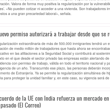
ración. Valora de forma muy positiva la regularización por la vulnerabil
es’. «No pueden cotizar ni acceder a una vivienda. Son trabajadores in
stos a una gran precariedad laboral», señala.
uevo permiso autorizará a trabajar desde que se re
gularización extraordinaria de más de 500.000 inmigrantes tendrá un e
ración de medio millón de trabajadores que hasta ahora se encontraba
ficativo en las afiliaciones a la Seguridad Social y contribuirá al soste
xto en el que desde el sector privado las empresas están alertando d
idencia con permiso de trabajo, válida en todo el territorio nacional y pa
igencia de un año. Transcurrido ese plazo, las personas deberán incorpo
mento de Extranjería. Ya se permite la regularización simultánea de h
a para proteger la unidad familiar y, en este caso, su vigencia será de 
acuerdo de la UE con India refuerza un mercado en
 pasado (El Correo)