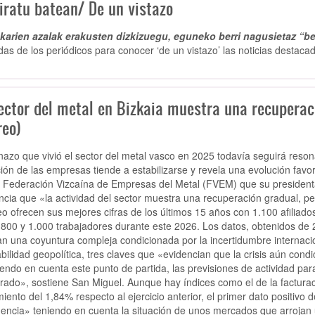
iratu batean/ De un vistazo
arien azalak erakusten dizkizuegu, eguneko berri nagusietaz “be
das de los periódicos para conocer ‘de un vistazo’ las noticias destacad
ector del metal en Bizkaia muestra una recuperaci
reo)
enazo que vivió el sector del metal vasco en 2025 todavía seguirá res
ción de las empresas tiende a estabilizarse y revela una evolución favor
a Federación Vizcaína de Empresas del Metal (FVEM) que su president
ncia que «la actividad del sector muestra una recuperación gradual, per
o ofrecen sus mejores cifras de los últimos 15 años con 1.100 afiliado
 800 y 1.000 trabajadores durante este 2026. Los datos, obtenidos 
jan una coyuntura compleja condicionada por la incertidumbre internaci
abilidad geopolítica, tres claves que «evidencian que la crisis aún condic
endo en cuenta este punto de partida, las previsiones de actividad par
ado», sostiene San Miguel. Aunque hay índices como el de la facturac
miento del 1,84% respecto al ejercicio anterior, el primer dato positi
encia» teniendo en cuenta la situación de unos mercados que arrojan 