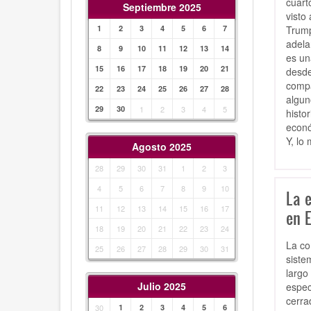
cuart
Septiembre 2025
visto
Trump
1
2
3
4
5
6
7
adela
8
9
10
11
12
13
14
es un
15
16
17
18
19
20
21
desde
compa
22
23
24
25
26
27
28
algun
29
30
1
2
3
4
5
histo
econó
Y, lo
Agosto 2025
28
29
30
31
1
2
3
4
5
6
7
8
9
10
La 
11
12
13
14
15
16
17
en 
18
19
20
21
22
23
24
La co
25
26
27
28
29
30
31
siste
largo
Julio 2025
espec
cerra
30
1
2
3
4
5
6