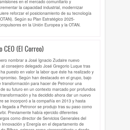
smisiones en el mercado comunitario y
incrementar la capacidad industrial, modernizar
iere reforzar el posicionamiento de su tecnología
 (OTAN).
Según su Plan Estratégico 2025-
opropulsores en la Unión Europea y la OTAN.
o CEO (El Correo)
nero nombrar a José Ignacio Zudaire nuevo
á al consejero delegado José Gregorio Luque tras
a puesto en valor la labor que éste ha realizado y
compromiso. Según han destacado en el grupo, bajo
e transformación para hacer de Petronor una
n de su futuro en un contexto marcado por profundos
 transformación y ha decidido ahora dar un nuevo
e se incorporó a la compañía en 2013 y hasta
 llegada a Petronor se produjo tras su paso como
arbi. Previamente había ejercido diferentes
argos como director de Servicios Generales del
e Innovación y Energía en el departamento de
 de Bilbao, primero como vicepresidente y desde