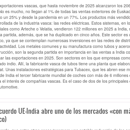
xportaciones vascas, que hasta noviembre de 2025 alcanzaron los 206 m
No es mucho, no llegan al 1% de todas las ventas exteriores de Euskad
o un 25% y desde la pandemia en un 77%. Los productos más vendidos
rollada de la industria vasca: las redes eléctricas. Estos sistemas, en 
ales como Arteche o Velatia, vendieron 122 millones en 2025 a India, m
a partida, además, que se ha duplicado en cinco años. Este sector es
ico, ya que se contemplan numerosas inversiones en las redes de distri
 actividad. Los metales comunes y su manufactura como tubos y aceros
rucción, son la segunda partida en importancia en las ventas a India c
car las exportaciones en 2025. Son sectores en los que empresas com
do indio. Allí, la fabricante vasca de tubos tiene una planta que elabo
at. Unas instalaciones estratégicas para Tubacex, que les abren ese 
de India el tercer fabricante mundial de coches con más de 6 millone
a el interés de compañías vascas. Es el caso de dos de los principales
utomotive.
acuerdo UE-India abre uno de los mercados «con má
co)