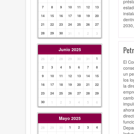
prést
estad
7
8
9
10
11
12
13
insta
14
15
16
17
18
19
20
dentr
21
22
23
24
25
26
27
2030,
28
29
30
31
1
2
3
Pet
Junio 2025
26
27
28
29
30
31
1
El Co
conse
2
3
4
5
6
7
8
un pe
9
10
11
12
13
14
15
los l
16
17
18
19
20
21
22
la di
empre
23
24
25
26
27
28
29
cambi
30
1
2
3
4
5
6
impul
ahora
direc
Mayo 2025
funci
Depar
28
29
30
1
2
3
4
Indus