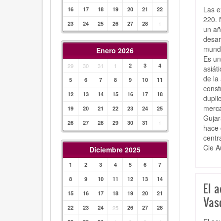
Las e
16
17
18
19
20
21
22
220. 
23
24
25
26
27
28
1
un añ
desar
mundi
Enero 2026
Es un
29
30
31
1
2
3
4
asiát
de la
5
6
7
8
9
10
11
const
12
13
14
15
16
17
18
dupli
merca
19
20
21
22
23
24
25
Gujar
26
27
28
29
30
31
1
hace 
centr
Cie A
Diciembre 2025
1
2
3
4
5
6
7
8
9
10
11
12
13
14
El 
15
16
17
18
19
20
21
Vas
22
23
24
25
26
27
28