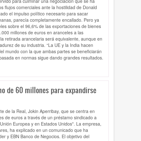
servido para culminar una negociación que se ha
os flujos comerciales ante la hostilidad de Donald
do el impulso político necesario para sacar
manas, parecía completamente encallado. Pero ya
eles sobre el 96,6% de las exportaciones de bienes
.000 millones de euros en aranceles a las
la retirada arancelaria será equivalente, aunque en
durez de su industria. “La UE y la India hacen
 del mundo con la que ambas partes se beneficiarán
basada en normas sigue dando grandes resultados.
mo de 60 millones para expandirse
 de la Real, Jokin Aperribay, que se centra en
nes de euros a través de un préstamo
sindicado a
a Unión Europea y en Estados Unidos".
La empresa,
ares,
ha explicado en un comunicado que ha
ander y EBN Banco de Negocios.
El objetivo del