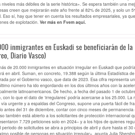
s niveles más débiles de la serie histórica». Se espera también una mej
sas creen que mejorarán este año frente al 82% de 2025, y solo un 5%
l. Eso sí, hay que tener en cuenta los resultados empresariales, ya qu
nes de explotación.
Ver más en Fvem aquí.
000 inmigrantes en Euskadi se beneficiarán de la 
eo, Diario Vasco)
ás de 20.000 inmigrantes en situación irregular en Euskadi que podrí
ará en abril. Suman, en concreto, 19.388 según la última Estadística d
rada por el Gobierno vasco, que data de 2023. Esa cifra representa un
último número ha ido engordando en los dos últimos años con la acele
ipalmente latinoamericanos. De hecho, a fecha del pasado 1 de octubre
, con lo que el dato de ‘irregulares’ podría acercarse a los 25.000. La 
a vía urgente y a espaldas del Congreso, supone una puerta fácil de fr
do antes del 31 de diciembre, contar con cinco meses de permanencia 
so también está abierto a los solicitantes de protección internacional 
esentaron 7.729 peticiones solo en 2024– y a los hijos de quienes regul
l periodo de solicitudes se abra a principios de abril y dure hasta el 30
ximo posible de personas en situación irregular», apunta Julia Shershn