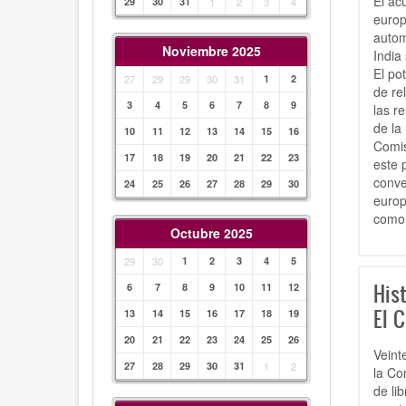
El ac
29
30
31
1
2
3
4
europ
autom
Noviembre 2025
India
El po
27
29
29
30
31
1
2
de re
3
4
5
6
7
8
9
las r
de la
10
11
12
13
14
15
16
Comis
17
18
19
20
21
22
23
este 
conve
24
25
26
27
28
29
30
europ
como 
Octubre 2025
29
30
1
2
3
4
5
His
6
7
8
9
10
11
12
El C
13
14
15
16
17
18
19
20
21
22
23
24
25
26
Veint
27
28
29
30
31
1
2
la Co
de li