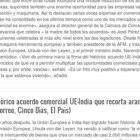
uerdo, que entre otras cosas incorpora una notable reducción de los ac
eas, supondrá también una enorme oportunidad para las empresas vas
oción y maquinaria. Así lo destacan varias voces expertas en comerci
 se ha consolidado en los últimos tiempos como uno de los mercados 
tencial es enorme», asegura el director general de la Cámara de Comerci
levancia que celebra « la madre de todos los acuerdos» es José Pére
euniones celebradas al más alto nivel entre las dos legaciones. Desde N
 máquina-herramienta europea) y también presidente de la AFM, y tras
ión Europea, Ursula von der Leyen, y el primer ministro indio, Narend
periódico. «Vivir de primera mano la firma del histórico acuerdo UE-Ind
ncidos de que va a permitir multiplicar las oportunidades comerciales
eas y, por ende, vascas», señaló. «Es un hito muy positivo y esperanz
la que estamos viviendo», añadió.
tórico acuerdo comercial UE-India que recorta ara
orreo, Cinco Días, El País)
e años después, la Unión Europea e India han logrado hacer historia. A
misión Europea, Ursula von der Leyen, ha venido a calificar como “la 
bre intercambio de bienes que crea un mercado de casi 2.000 millone