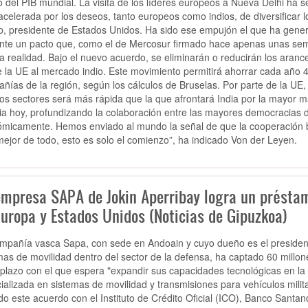
o del PIB mundial. La visita de los líderes europeos a Nueva Delhi ha 
 acelerada por los deseos, tanto europeos como indios, de diversificar l
, presidente de Estados Unidos. Ha sido ese empujón el que ha genera
nte un pacto que, como el de Mercosur firmado hace apenas unas se
a realidad. Bajo el nuevo acuerdo, se eliminarán o reducirán los aranc
 la UE al mercado indio. Este movimiento permitirá ahorrar cada año 4
ñías de la región, según los cálculos de Bruselas. Por parte de la UE, 
os sectores será más rápida que la que afrontará India por la mayor ma
ria hoy, profundizando la colaboración entre las mayores democracias
micamente. Hemos enviado al mundo la señal de que la cooperación 
 mejor de todo, esto es solo el comienzo”, ha indicado Von der Leyen.
empresa SAPA de Jokin Aperribay logra un présta
Europa y Estados Unidos (Noticias de Gipuzkoa)
mpañía vasca
Sapa, con sede en Andoain y cuyo dueño es el presidente
mas de movilidad dentro del sector de la defensa, ha captado 60 millo
 plazo con el que espera
"expandir sus capacidades tecnológicas en l
ializada en
sistemas de movilidad y transmisiones para vehículos milit
do este acuerdo con el Instituto de Crédito Oficial (ICO), Banco Sant