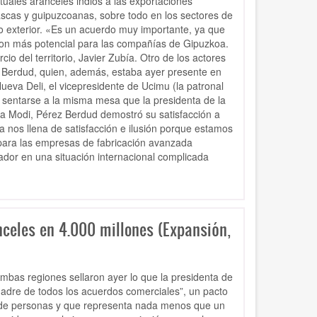
tuales aranceles indios a las exportaciones
cas y guipuzcoanas, sobre todo en los sectores de
o exterior. «Es un acuerdo muy importante, ya que
con más potencial para las compañías de Gipuzkoa.
o del territorio, Javier Zubía. Otro de los actores
z Berdud, quien, además, estaba ayer presente en
ueva Deli, el vicepresidente de Ucimu (la patronal
 sentarse a la misma mesa que la presidenta de la
ra Modi, Pérez Berdud demostró su satisfacción a
ia nos llena de satisfacción e ilusión porque estamos
 para las empresas de fabricación avanzada
ador en una situación internacional complicada
nceles en 4.000 millones (Expansión,
mbas regiones sellaron ayer lo que la presidenta de
madre de todos los acuerdos comerciales”, un pacto
s de personas y que representa nada menos que un