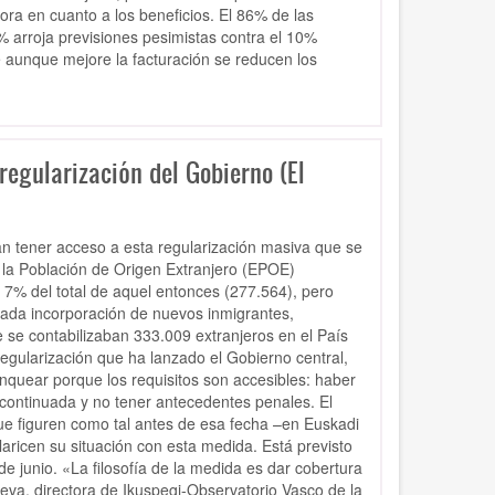
ora en cuanto a los beneficios. El 86% de las
 arroja previsiones pesimistas contra el 10%
e aunque mejore la facturación se reducen los
regularización del Gobierno (El
an tener acceso a esta regularización masiva que se
e la Población de Origen Extranjero (EPOE)
 7% del total de aquel entonces (277.564), pero
rada incorporación de nuevos inmigrantes,
 se contabilizaban 333.009 extranjeros en el País
regularización que ha lanzado el Gobierno central,
anquear porque los requisitos son accesibles: haber
continuada y no tener antecedentes penales. El
que figuren como tal antes de esa fecha –en Euskadi
aricen su situación con esta medida. Está previsto
 de junio. «La filosofía de la medida es dar cobertura
eva, directora de Ikuspegi-Observatorio Vasco de la