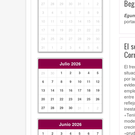
Beg
27
28
29
30
31
1
2
3
4
5
6
7
8
9
Egunk
porta
10
11
12
13
14
15
16
17
18
19
20
21
22
23
24
25
26
27
28
29
30
El s
31
1
2
3
4
5
6
Cor
Julio 2026
El fr
situa
29
30
1
2
3
4
5
por l
6
7
8
9
10
11
12
evide
emple
13
14
15
16
17
18
19
entre
20
21
22
23
24
25
26
refle
27
28
29
30
31
1
2
inest
«Teni
moder
Junio 2026
creci
«prud
1
2
3
4
5
6
7