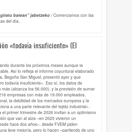
giratu batean” jabetzeko /
Comenzamos con las
as del día.
ón «todavía insuficiente» (El
onando durante los próximos meses aunque la
able. Así lo refleja el informe coyuntural elaborado
a, Begoña San Miguel, presentó ayer y que
o todavía insuficiente». Eso sí, los datos de
s más (alcanza los 56.000), y la previsión de sumar
de 216 empresas con más de 19.000 empleados,
onal, la debilidad de los mercados europeos y la
iona a una parte relevante del tejido industrial».
a el primer trimestre de 2026 invitan a un optimismo
ión que van al alza –en 2025 vivieron un
vo desde hace dos años–, desde FVEM piden
una leve mejoría, pero lo hacen «partiendo de uno