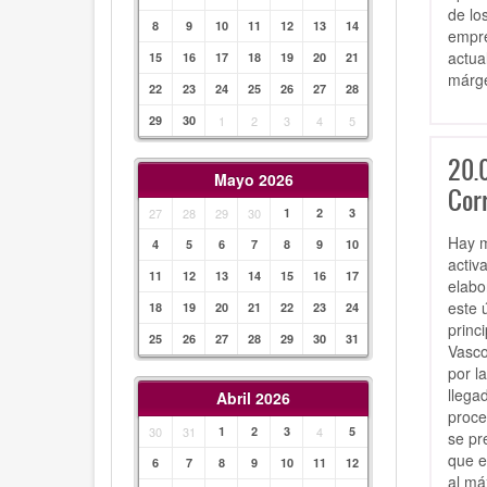
de lo
8
9
10
11
12
13
14
empre
actua
15
16
17
18
19
20
21
márge
22
23
24
25
26
27
28
29
30
1
2
3
4
5
20.
Mayo 2026
Corr
27
28
29
30
1
2
3
Hay m
4
5
6
7
8
9
10
activ
11
12
13
14
15
16
17
elabo
este 
18
19
20
21
22
23
24
princ
25
26
27
28
29
30
31
Vasco
por l
llega
Abril 2026
proce
30
31
1
2
3
4
5
se pr
que e
6
7
8
9
10
11
12
al má