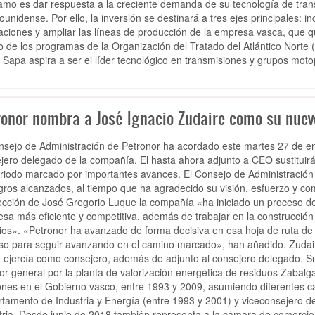
amo es dar respuesta a la creciente demanda de su tecnología de tran
ounidense.
Por ello,
la inversión se destinará a tres ejes principales: 
laciones y ampliar las líneas de producción
de la empresa vasca, que qu
o de los programas de la Organización del Tratado del Atlántico Norte
Sapa aspira a ser el líder tecnológico en transmisiones y grupos mot
ronor nombra a José Ignacio Zudaire como su nuev
nsejo de Administración de Petronor ha acordado este martes 27 de e
jero delegado de la compañía. El hasta ahora adjunto a CEO sustituir
riodo marcado por importantes avances. El Consejo de Administración h
ogros alcanzados, al tiempo que ha agradecido su visión, esfuerzo y 
rección de José Gregorio Luque la compañía «ha iniciado un proceso d
sa más eficiente y competitiva, además de trabajar en la construcció
os». «Petronor ha avanzado de forma decisiva en esa hoja de ruta de
so para seguir avanzando en el camino marcado», han añadido. Zudair
 ejercía como consejero, además de adjunto al consejero delegado. Su
tor general por la planta de valorización energética de residuos Zabalg
ones en el Gobierno vasco, entre 1993 y 2009, asumiendo diferentes c
tamento de Industria y Energía (entre 1993 y 2001) y viceconsejero d
tria. Desde junio de 2018 también representa a la cámara de comercio