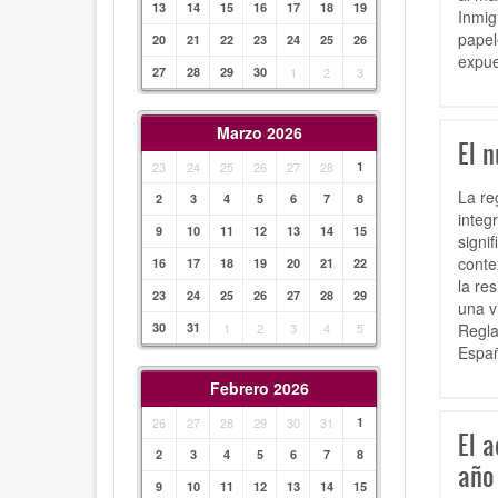
13
14
15
16
17
18
19
Inmig
papel
20
21
22
23
24
25
26
expue
27
28
29
30
1
2
3
Marzo 2026
El n
23
24
25
26
27
28
1
La re
2
3
4
5
6
7
8
integ
9
10
11
12
13
14
15
signi
conte
16
17
18
19
20
21
22
la res
23
24
25
26
27
28
29
una v
Regla
30
31
1
2
3
4
5
Españ
Febrero 2026
26
27
28
29
30
31
1
El 
2
3
4
5
6
7
8
año
9
10
11
12
13
14
15