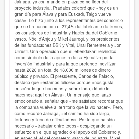
Jainaga, ya con mando en plaza como líder del
proyecto industrial. Pradales celebró que «hoy es un
gran día para Álava y para Euskadi, Talgo vuelve
casa». Lo hizo junto a los representantes del consorcio
que se ha hecho con el 27,4% del fabricante de trenes,
los consejeros de Industria y Hacienda del Gobierno
vasco, Nöel d’Anjou y Mikel Jauregi, y los presidentes
de las fundaciones BBK y Vital, Unai Rementeria y Jon
Urresti. Una operación que el lehendakari reivindicó
como símbolo de la apuesta de su Ejecutivo por la
inversión industrial y para la que pretende movilizar
hasta 2028 un total de 16.000 millones de dinero
público y privado. El presidente, Carlos de Palacio,
destacó que «estamos felices» porque «nos gusta
enseñar lo que hacemos y, sobre todo, dónde lo
hacemos: aquí en Álava». Un mensaje que lanzó
emocionado al señalar que «me satisface recordar que
la compañía vuelve al territorio que la vio nacer». Pero,
como recordó Jainaga, «el camino ha sido largo,
tortuoso y lleno de dificultades». Por lo que ha sido
necesario «trabajar entre todos» desplegando un
esfuerzo en el que agradeció el apoyo del Gobierno y,
en especial, el del consejero vasco de industria, Mikel