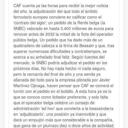
CAF cuenta ya las horas para recibir la mejor noticia
del año, la adjudicación del que todo el ámbito
ferroviario europeo conviene en calificar como el
'contrato del siglo'; un pedido de la Renfe belga (la
SNBC) valorado en hasta 3.400 millones de euros para
renovar antes de 2032 la mitad de la flota del operador
público belga. Un pedido que ha dado más de un
quebradero de cabeza a la firma de Beasain y que, tras
superar numerosas dificultades y contratiempos, se
acerca a su anhelado final feliz. Según fuentes del
mercado, la SNBC podría adjudicar el pedido en los
próximos días. No hay nada hecho ni nada seguro,
pero la cercanía del final de año y una senda ya
allanada del todo para la empresa pilotada por Javier
Martínez Ojinaga, hacen pensar que CAF se comerá el
turrón con el pedido en el bolsillo. A esta hora ya es lo
que se conoce como licitador preferente, y solo falta
que el operador belga celebre un consejo de
administración 'ad hoc' que convierta a la beasaindarra
en 'adjudicatario', una posición ya inamovible y que
dará un empujón más que considerable a la compañía,
que gana de un plumazo diez o doce años de actividad,