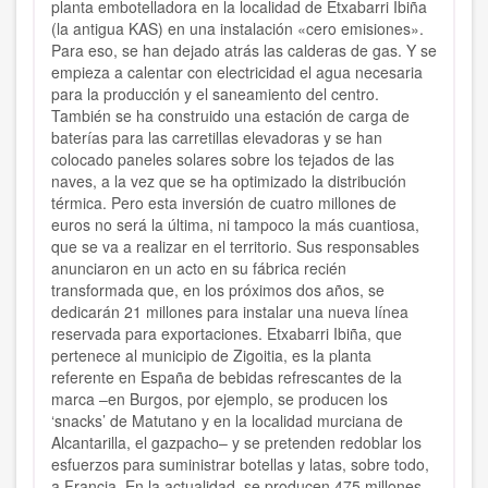
planta embotelladora en la localidad de Etxabarri Ibiña
(la antigua KAS) en una instalación «cero emisiones».
Para eso, se han dejado atrás las calderas de gas. Y se
empieza a calentar con electricidad el agua necesaria
para la producción y el saneamiento del centro.
También se ha construido una estación de carga de
baterías para las carretillas elevadoras y se han
colocado paneles solares sobre los tejados de las
naves, a la vez que se ha optimizado la distribución
térmica. Pero esta inversión de cuatro millones de
euros no será la última, ni tampoco la más cuantiosa,
que se va a realizar en el territorio. Sus responsables
anunciaron en un acto en su fábrica recién
transformada que, en los próximos dos años, se
dedicarán 21 millones para instalar una nueva línea
reservada para exportaciones. Etxabarri Ibiña, que
pertenece al municipio de Zigoitia, es la planta
referente en España de bebidas refrescantes de la
marca –en Burgos, por ejemplo, se producen los
‘snacks’ de Matutano y en la localidad murciana de
Alcantarilla, el gazpacho– y se pretenden redoblar los
esfuerzos para suministrar botellas y latas, sobre todo,
a Francia. En la actualidad, se producen 475 millones