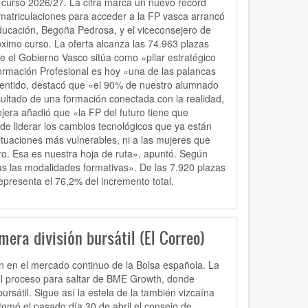
 curso 2026/27. La cifra marca un nuevo récord
matriculaciones para acceder a la FP vasca arrancó
Educación, Begoña Pedrosa, y el viceconsejero de
ximo curso. La oferta alcanza las 74.963 plazas
e el Gobierno Vasco sitúa como «pilar estratégico
ormación Profesional es hoy «una de las palancas
sentido, destacó que «el 90% de nuestro alumnado
sultado de una formación conectada con la realidad,
era añadió que «la FP del futuro tiene que
de liderar los cambios tecnológicos que ya están
situaciones más vulnerables, ni a las mujeres que
o. Esa es nuestra hoja de ruta», apuntó. Según
das las modalidades formativas». De las 7.920 plazas
epresenta el 76,2% del incremento total.
mera división bursátil (El Correo)
n en el mercado continuo de la Bolsa española. La
 el proceso para saltar de BME Growth, donde
rsátil. Sigue así la estela de la también vizcaína
tomó el pasado día 30 de abril el consejo de