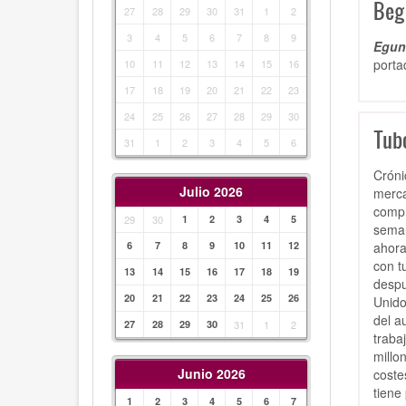
Beg
27
28
29
30
31
1
2
3
4
5
6
7
8
9
Egunk
porta
10
11
12
13
14
15
16
17
18
19
20
21
22
23
24
25
26
27
28
29
30
Tub
31
1
2
3
4
5
6
Cróni
Julio 2026
merca
compr
29
30
1
2
3
4
5
seman
ahora
6
7
8
9
10
11
12
con t
13
14
15
16
17
18
19
despu
20
21
22
23
24
25
26
Unido
del a
27
28
29
30
31
1
2
traba
millo
Junio 2026
coste
tiene
1
2
3
4
5
6
7