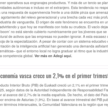
ner operativos sus engranajes productivos. Y más de un tercio se plant
idades autónomas e incluso en el extranjero. Esta tendencia no resp
a una respuesta de supervivencia frente a una doble pinza que amena
l agotamiento del relevo generacional y una brecha cada vez más profu
ndustria de vanguardia. El origen de este fenómeno se encuentra en un 
advirtiendo y que hoy se manifiesta con toda su crudeza. El vacío dejad
 boom’ no está siendo cubierto numéricamente por los jóvenes que se i
ctural de activos que las empresas no pueden ignorar. A esta escasez cua
oja de la especialización. A pesar de contar con un sistema educativo de 
ntación de la inteligencia artificial han generado una demanda asfixiant
emáticas– que el entorno local no logra graduar al ritmo que la industr
a competencia global.
Ver más en Adegi aquí.
economía vasca crece un 2,1% en el primer trimest
oducto Interior Bruto (PIB) de Euskadi creció un 2,1% en el primer tr
25, según datos de la Autoridad Independiente de Responsabilidad Fis
ior al avance del 2,7% de la media española. De hecho, el dato del Pa
por encima de Asturias (1,9%). En base al avance trimestral del PIB pu
en términos interanuales, la Comunidad Valenciana es la región que re