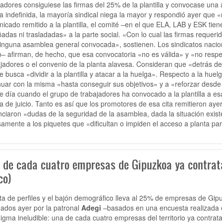
jadores consiguiese las firmas del 25% de la plantilla y convocase una 
a indefinida, la mayoría sindical niega la mayor y respondió ayer qu
icado remitido a la plantilla, el comité –en el que ELA, LAB y ESK tie
adas ni trasladadas» a la parte social. «Con lo cual las firmas reque
inguna asamblea general convocada», sostienen. Los sindicatos nacio
o– afirman, de hecho, que esa convocatoria «no es válida» y «no respet
jadores o el convenio de la planta alavesa. Consideran que «detrás de
e busca «dividir a la plantilla y atacar a la huelga». Respecto a la hue
nuar con la misma «hasta conseguir sus objetivos» y a «reforzar desde
e día cuando el grupo de trabajadores ha convocado a la plantilla a es
la de juicio. Tanto es así que los promotores de esa cita remitieron aye
ciaron «dudas de la seguridad de la asamblea, dada la situación existe
samente a los piquetes que «dificultan o impiden el acceso a planta para
 de cada cuatro empresas de Gipuzkoa ya contrata
co)
lta de perfiles y el bajón demográfico lleva al 25% de empresas de Gip
gados ayer por la patronal
Adegi
–basados en una encuesta realizada
igma ineludible: una de cada cuatro empresas del territorio ya contrata