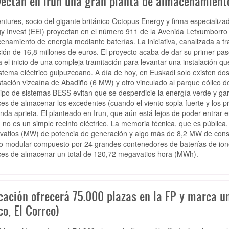
yectan en Irun una gran planta de almacenamiento
ntures, socio del gigante británico Octopus Energy y firma especializad
y Invest (EEI) proyectan en el número 911 de la Avenida Letxumborro 
enamiento de energía mediante baterías. La iniciativa, canalizada a 
sión de 16,8 millones de euros. El proyecto acaba de dar su primer paso o
 el inicio de una compleja tramitación para levantar una instalación que
istema eléctrico guipuzcoano. A día de hoy, en Euskadi solo existen do
tación vizcaína de Abadiño (6 MW) y otro vinculado al parque eólico d
tipo de sistemas BESS evitan que se desperdicie la energía verde y gar
es de almacenar los excedentes (cuando el viento sopla fuerte y los p
da aprieta. El planteado en Irun, que aún está lejos de poder entrar
, no es un simple recinto eléctrico. La memoria técnica, que es públic
atios (MW) de potencia de generación y algo más de 8,2 MW de consum
o modular compuesto por 24 grandes contenedores de baterías de iones d
es de almacenar un total de 120,72 megavatios hora (MWh).
cación ofrecerá 75.000 plazas en la FP y marca un
o, El Correo)