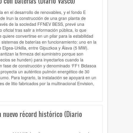
 con baterías (Diario Vasco)
a en el desarrollo de renovables, y el fondo E
de Irun la construcción de una gran planta de
través de la sociedad FFNEV BESS, prevé una
ficial tras salir a información pública, lo que
 quiere convertirse en un pilar para la estabilidad
s sistemas de baterías en funcionamiento: uno en la
e Elgea-Urkilla, entre Gipuzkoa y Álava (5 MW).
antizan la firmeza del suministro porque son
recios se hunden) para inyectarlos cuando la
 en fase de construcción y denominado ‘FF1 Bidasoa
a, proyecta un auténtico pulmón energético de 30
o. Para lograrlo, la instalación se apoyará en un
e litio fabricados por la multinacional Envision,
 nuevo récord histórico (Diario