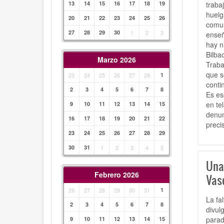
traba
13
14
15
16
17
18
19
huelg
20
21
22
23
24
25
26
comun
27
28
29
30
1
2
3
enseñ
hay n
Bilba
Marzo 2026
Traba
que s
23
24
25
26
27
28
1
conti
2
3
4
5
6
7
8
Es es
en te
9
10
11
12
13
14
15
denun
16
17
18
19
20
21
22
preci
23
24
25
26
27
28
29
30
31
1
2
3
4
5
Una
Febrero 2026
Vas
26
27
28
29
30
31
1
La fa
2
3
4
5
6
7
8
divul
parad
9
10
11
12
13
14
15