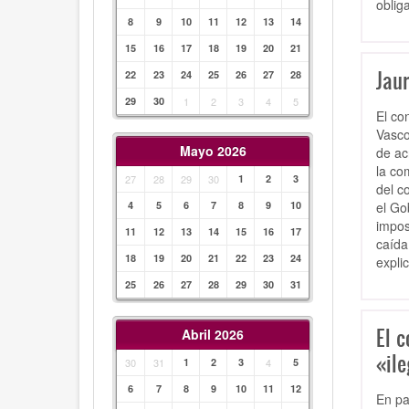
oblig
8
9
10
11
12
13
14
15
16
17
18
19
20
21
Jau
22
23
24
25
26
27
28
29
30
1
2
3
4
5
El co
Vasco
Mayo 2026
de ac
la co
27
28
29
30
1
2
3
del c
el Go
4
5
6
7
8
9
10
impos
11
12
13
14
15
16
17
caída
18
19
20
21
22
23
24
expli
25
26
27
28
29
30
31
El c
Abril 2026
«ile
30
31
1
2
3
4
5
6
7
8
9
10
11
12
En pa