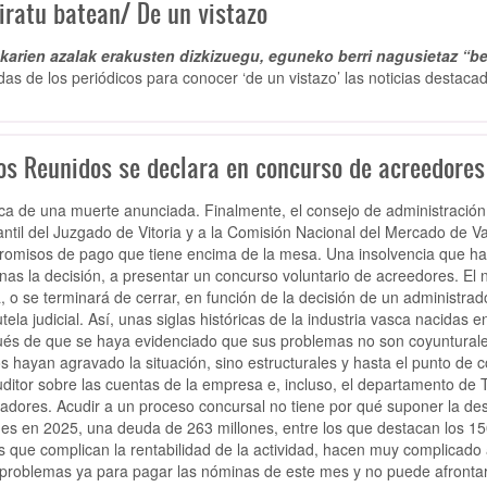
iratu batean/ De un vistazo
arien azalak erakusten dizkizuegu, eguneko berri nagusietaz “be
das de los periódicos para conocer ‘de un vistazo’ las noticias destaca
os Reunidos se declara en concurso de acreedores 
ca de una muerte anunciada. Finalmente, el consejo de administración
ntil del Juzgado de Vitoria y a la Comisión Nacional del Mercado de 
omisos de pago que tiene encima de la mesa. Una insolvencia que ha 
as la decisión, a presentar un concurso voluntario de acreedores. El
, o se terminará de cerrar, en función de la decisión de un administra
utela judicial. Así, unas siglas históricas de la industria vasca nacidas
és de que se haya evidenciado que sus problemas no son coyunturales
s hayan agravado la situación, sino estructurales y hasta el punto de co
uditor sobre las cuentas de la empresa e, incluso, el departamento de 
jadores. Acudir a un proceso concursal no tiene por qué suponer la de
nes en 2025, una deuda de 263 millones, entre los que destacan los 1
s que complican la rentabilidad de la actividad, hacen muy complicado
 problemas ya para pagar las nóminas de este mes y no puede afrontar l