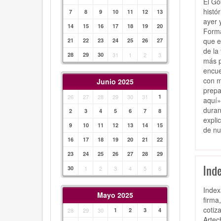
El Go
histó
7
8
9
10
11
12
13
ayer 
14
15
16
17
18
19
20
Forma
que e
21
22
23
24
25
26
27
de la
28
29
30
31
1
2
3
más p
encue
con m
Junio 2025
prepa
26
27
28
29
30
31
1
aquí»
duran
2
3
4
5
6
7
8
expli
9
10
11
12
13
14
15
de nu
16
17
18
19
20
21
22
23
24
25
26
27
28
29
Inde
30
1
2
3
4
5
6
Index
Mayo 2025
firma
cotiz
28
29
30
1
2
3
4
Artec