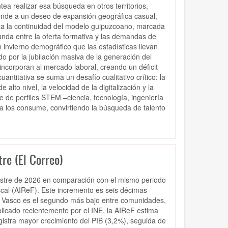
ea realizar esa búsqueda en otros territorios,
onde a un deseo de expansión geográfica casual,
za la continuidad del modelo guipuzcoano, marcada
nda entre la oferta formativa y las demandas de
invierno demográfico que las estadísticas llevan
o por la jubilación masiva de la generación del
ncorporan al mercado laboral, creando un déficit
ntitativa se suma un desafío cualitativo crítico: la
alto nivel, la velocidad de la digitalización y la
e de perfiles STEM –ciencia, tecnología, ingeniería
ia los consume, convirtiendo la búsqueda de talento
re (El Correo)
imestre de 2026 en comparación con el mismo periodo
cal (AIReF). Este incremento es seis décimas
ís Vasco es el segundo más bajo entre comunidades,
blicado recientemente por el INE, la AIReF estima
gistra mayor crecimiento del PIB (3,2%), seguida de