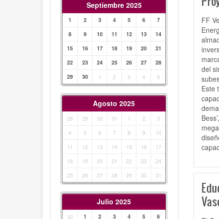
Pro
Septiembre 2025
FF Ve
1
2
3
4
5
6
7
Energ
8
9
10
11
12
13
14
almac
inver
15
16
17
18
19
20
21
marca
22
23
24
25
26
27
28
del s
29
30
1
2
3
4
5
subes
Este 
capac
Agosto 2025
deman
Bess’
28
29
30
31
1
2
3
megav
4
5
6
7
8
9
10
diseñ
capac
11
12
13
14
15
16
17
18
19
20
21
22
23
24
25
26
27
28
29
30
31
Edu
Vasc
Julio 2025
30
1
2
3
4
5
6