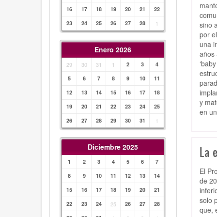
mante
16
17
18
19
20
21
22
comun
23
24
25
26
27
28
1
sino 
por e
una i
Enero 2026
años 
‘baby
29
30
31
1
2
3
4
estru
5
6
7
8
9
10
11
parad
impla
12
13
14
15
16
17
18
y mat
19
20
21
22
23
24
25
en un
26
27
28
29
30
31
1
Diciembre 2025
La 
1
2
3
4
5
6
7
El Pr
8
9
10
11
12
13
14
de 20
infer
15
16
17
18
19
20
21
solo 
22
23
24
25
26
27
28
que, 