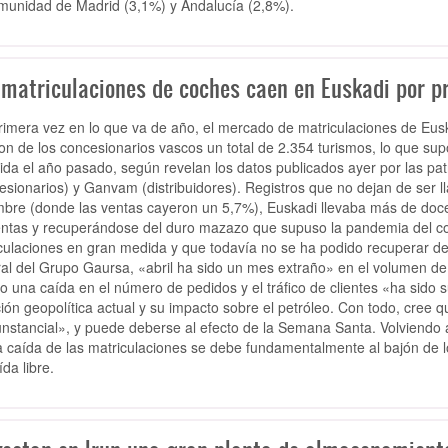
munidad de Madrid (3,1%) y Andalucía (2,8%).
 matriculaciones de coches caen en Euskadi por pr
rimera vez en lo que va de año, el mercado de matriculaciones de Euska
ron de los concesionarios vascos un total de 2.354 turismos, lo que sup
ida el año pasado, según revelan los datos publicados ayer por las pat
esionarios) y Ganvam (distribuidores). Registros que no dejan de ser l
mbre (donde las ventas cayeron un 5,7%), Euskadi llevaba más de doc
entas y recuperándose del duro mazazo que supuso la pandemia del covi
culaciones en gran medida y que todavía no se ha podido recuperar del
al del Grupo Gaursa, «abril ha sido un mes extraño» en el volumen de
o una caída en el número de pedidos y el tráfico de clientes «ha sido 
ción geopolítica actual y su impacto sobre el petróleo. Con todo, cree
unstancial», y puede deberse al efecto de la Semana Santa. Volviendo 
a caída de las matriculaciones se debe fundamentalmente al bajón de 
ída libre.