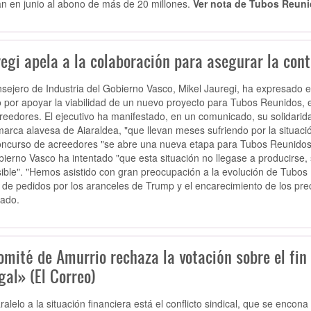
an en junio al abono de más de 20 millones.
Ver nota de Tubos Reuni
regi apela a la colaboración para asegurar la con
nsejero de Industria del Gobierno Vasco, Mikel Jauregi, ha expresado 
 por apoyar la viabilidad de un nuevo proyecto para Tubos Reunidos, 
reedores. El ejecutivo ha manifestado, en un comunicado, su solidarida
marca alavesa de Aiaraldea, "que llevan meses sufriendo por la situac
oncurso de acreedores "se abre una nueva etapa para Tubos Reunidos
bierno Vasco ha intentado "que esta situación no llegase a producirse,
ible". "Hemos asistido con gran preocupación a la evolución de Tubos 
 de pedidos por los aranceles de Trump y el encarecimiento de los preci
cado.
omité de Amurrio rechaza la votación sobre el fin 
gal» (El Correo)
ralelo a la situación financiera está el conflicto sindical, que se en