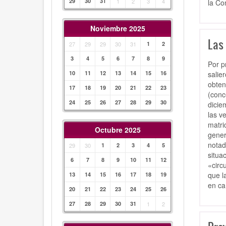
29
30
31
1
2
3
4
la Co
Noviembre 2025
Las
27
29
29
30
31
1
2
3
4
5
6
7
8
9
Por p
salie
10
11
12
13
14
15
16
obten
17
18
19
20
21
22
23
(conc
24
25
26
27
28
29
30
dicie
las v
matri
Octubre 2025
gener
notad
29
30
1
2
3
4
5
situa
6
7
8
9
10
11
12
«circ
que l
13
14
15
16
17
18
19
en ca
20
21
22
23
24
25
26
27
28
29
30
31
1
2