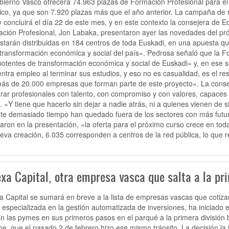
bierno Vasco ofrecerá 74.963 plazas de Formación Profesional para el
rico, ya que son 7.920 plazas más que el año anterior. La campaña de 
y concluirá el día 22 de este mes, y en este contexto la consejera de 
ción Profesional, Jon Labaka, presentaron ayer las novedades del pró
starán distribuidas en 184 centros de toda Euskadi, en una apuesta qu
 transformación económica y social del país». Pedrosa señaló que la F
otentes de transformación económica y social de Euskadi» y, en ese 
ntra empleo al terminar sus estudios, y eso no es casualidad, es el re
ás de 20.000 empresas que forman parte de este proyecto». La consej
rar profesionales con talento, con compromiso y con valores, capaces 
. «Y tiene que hacerlo sin dejar a nadie atrás, ni a quienes vienen de 
te demasiado tiempo han quedado fuera de los sectores con más futur
caron en la presentación, «la oferta para el próximo curso crece en to
eva creación, 6.035 corresponden a centros de la red pública, lo que r
xa Capital, otra empresa vasca que salta a la pri
a Capital se sumará en breve a la lista de empresas vascas que cotiza
, especializada en la gestión automatizada de inversiones, ha iniciado
an las pymes en sus primeros pasos en el parqué a la primera división bu
he, que el pasado 2 de febrero hizo ese mismo tránsito. La decisión la 