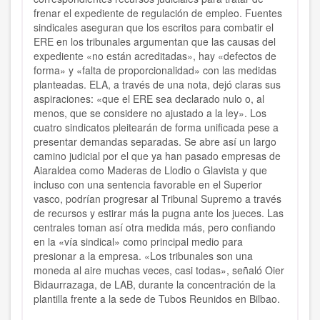
frenar el expediente de regulación de empleo. Fuentes
sindicales aseguran que los escritos para combatir el
ERE en los tribunales argumentan que las causas del
expediente «no están acreditadas», hay «defectos de
forma» y «falta de proporcionalidad» con las medidas
planteadas. ELA, a través de una nota, dejó claras sus
aspiraciones: «que el ERE sea declarado nulo o, al
menos, que se considere no ajustado a la ley». Los
cuatro sindicatos pleitearán de forma unificada pese a
presentar demandas separadas. Se abre así un largo
camino judicial por el que ya han pasado empresas de
Aiaraldea como Maderas de Llodio o Glavista y que
incluso con una sentencia favorable en el Superior
vasco, podrían progresar al Tribunal Supremo a través
de recursos y estirar más la pugna ante los jueces. Las
centrales toman así otra medida más, pero confiando
en la «vía sindical» como principal medio para
presionar a la empresa. «Los tribunales son una
moneda al aire muchas veces, casi todas», señaló Oier
Bidaurrazaga, de LAB, durante la concentración de la
plantilla frente a la sede de Tubos Reunidos en Bilbao.