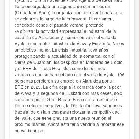
Ejecutivo foral a través de Álava Agencia de Desarrollo,
tiene encargada a una agencia de comunicación
(Ciudadano Kane) la organización del evento para que
se celebre a lo largo de la primavera. El certamen,
concebido desde el pasado verano, pretende
«visibilizar la actividad empresarial e industrial de la
cuadrilla de Aiaraldea» y «poner en valor el valle de
Ayala como motor industrial de Álava y Euskadi». No es
un objetivo menor. La crisis industrial lleva años
protagonizando la actualidad de la comarca, con el
cierre de Guardian, los despidos en Maderas de Llodio
y el ERE de Tubos Reunidos como los últimos
varapalos que se han cebado con el valle de Ayala. 196
personas perdieron su empleo en Aiaraldea por un
ERE en 2025. La cifra deja a la comarca como la peor
de Álava y la segunda de Euskadi con más ceses, sólo
superada por el Gran Bilbao. Para contrarrestar ese
tipo de efectos negativos, la Diputación lleva ya meses
trabajando en la mesa para reforzar la competitividad
del valle, que tiene prevista una nueva reunión el
próximo martes. Ahora esta feria vendría a reforzar ese
nuevo impulso.