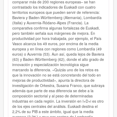
comparar más de 200 regiones europeas– se han
contrastado los indicadores de Euskadi con cuatro
territorios europeos que pueden servir de referencia:
Baviera y Baden-Württemberg (Alemania), Lombardía
(Italia) y Auvernia-Ródano-Alpes (Francia). La
comparativa confirma algunas fortalezas de Euskadi,
pero también señala sus márgenes de mejora. En
productividad por hora trabajada, por ejemplo, el País
Vasco alcanza los 49 euros, por encima de la media
europea y en línea con regiones como Lombardía (49
euros) o Auvernia (53). Aun así, queda lejos de Baviera
(63) y Baden-Württemberg (62), donde el alto grado de
innovación y especialización tecnológica sigue
marcando la diferencia. «Quizás uno de los retos es
que la innovación no se está concretando del todo en
mejoras de productividad», apunta la directora de
investigación de Orkestra, Susana Franco, que subraya
además que parte de esa diferencia se debe a la
composición sectorial y al peso de determinadas
industrias en cada región. La inversión en I+D+i es otro
de los ejes centrales del análisis. Euskadi destina el
2,2% de su PIB a este ámbito, igual que la media
europea (2,2%) y muy por encima de Lombardía