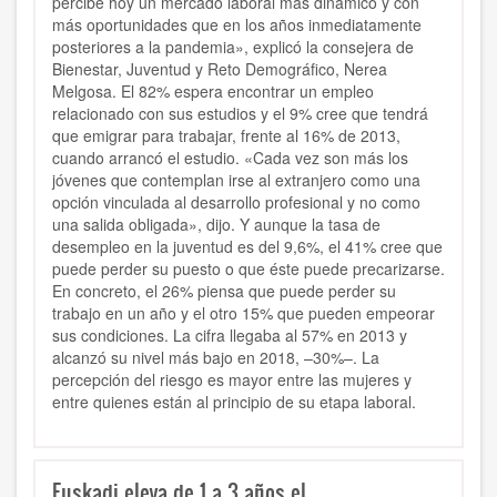
percibe hoy un mercado laboral más dinámico y con
más oportunidades que en los años inmediatamente
posteriores a la pandemia», explicó la consejera de
Bienestar, Juventud y Reto Demográfico, Nerea
Melgosa. El 82% espera encontrar un empleo
relacionado con sus estudios y el 9% cree que tendrá
que emigrar para trabajar, frente al 16% de 2013,
cuando arrancó el estudio. «Cada vez son más los
jóvenes que contemplan irse al extranjero como una
opción vinculada al desarrollo profesional y no como
una salida obligada», dijo. Y aunque la tasa de
desempleo en la juventud es del 9,6%, el 41% cree que
puede perder su puesto o que éste puede precarizarse.
En concreto, el 26% piensa que puede perder su
trabajo en un año y el otro 15% que pueden empeorar
sus condiciones. La cifra llegaba al 57% en 2013 y
alcanzó su nivel más bajo en 2018, –30%–. La
percepción del riesgo es mayor entre las mujeres y
entre quienes están al principio de su etapa laboral.
Euskadi eleva de 1 a 3 años el