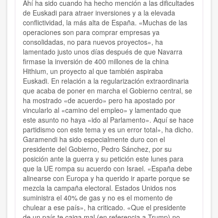
Ahí ha sido cuando ha hecho mención a las dificultades
de Euskadi para atraer inversiones y a la elevada
conflictividad, la más alta de España. «Muchas de las
operaciones son para comprar empresas ya
consolidadas, no para nuevos proyectos», ha
lamentado justo unos días después de que Navarra
firmase la inversión de 400 millones de la china
Hithium, un proyecto al que también aspiraba
Euskadi. En relación a la regularización extraordinaria
que acaba de poner en marcha el Gobierno central, se
ha mostrado «de acuerdo» pero ha apostado por
vincularlo al «camino del empleo» y lamentado que
este asunto no haya «ido al Parlamento». Aquí se hace
partidismo con este tema y es un error total», ha dicho.
Garamendi ha sido especialmente duro con el
presidente del Gobierno, Pedro Sánchez, por su
posición ante la guerra y su petición este lunes para
que la UE rompa su acuerdo con Israel. «España debe
alinearse con Europa y ha querido ir aparte porque se
mezcla la campaña electoral. Estados Unidos nos
suministra el 40% de gas y no es el momento de
chulear a ese país», ha criticado. «Que el presidente
de un país te caiga mal (en referencia a Trump) no