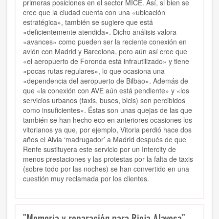
primeras posiciones en el sector MICE. Así, si bien se
cree que la ciudad cuenta con una «ubicación
estratégica», también se sugiere que está
«deficientemente atendida». Dicho análisis valora
«avances» como pueden ser la reciente conexión en
avión con Madrid y Barcelona, pero aún así cree que
«el aeropuerto de Foronda está infrautilizado» y tiene
«pocas rutas regulares», lo que ocasiona una
«dependencia del aeropuerto de Bilbao». Además de
que «la conexión con AVE aún está pendiente» y «los
servicios urbanos (taxis, buses, bicis) son percibidos
como insuficientes». Éstas son unas quejas de las que
también se han hecho eco en anteriores ocasiones los
vitorianos ya que, por ejemplo, Vitoria perdió hace dos
años el Alvia ‘madrugador’ a Madrid después de que
Renfe sustituyera este servicio por un Intercity de
menos prestaciones y las protestas por la falta de taxis
(sobre todo por las noches) se han convertido en una
cuestión muy reclamada por los clientes.
"Memoria y reparación para Rioja Alavesa"