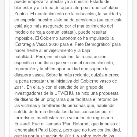
puede empezar a afectar ya a nuestro Estado de
bienestar y a la idea de «gure aterpea» que señalaba
Zupiria. El mantenimiento de la educación, la sanidad y
en especial nuestro sistema de pensiones (aunque este
está algo más asegurado por el mantenimiento del
modelo de ‘caja común’ estatal), puede resultar
imposible. El Gobierno autonómico ha impulsado la
‘Estrategia Vasca 2030 para el Reto Demográfico’ para
hacer frente al envejecimiento y la baja
natalidad...Pero, en mi opinión, falta una acción
específica que tiene que ver con el reconocimiento,
reparación y también oportunidad que supone la
diáspora vasca. Sobre la más reciente, quizás merece
la pena rescatar una iniciativa del Gobierno vasco de
2011. En ella, y con el estudio de un grupo de
investigadores de la UPV/EHU, se hizo una propuesta
de diseño de un programa que facilitara el retorno de
las víctimas y familiares de personas que, habiendo
sufrido de forma directa los daños causados por el
terrorismo, manifestaran su voluntad de regresar a
Euskadi. Fue el llamado ‘Plan Retorno’, que impulsó el
lehendakari Patxi López, pero que no tuvo continuidad,
quizás por la situación de 2011, y sobre todo de los