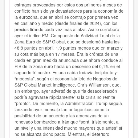
estragos provocados por estos dos primeros meses de
conflicto han sido ya devastadores para la economía de
la eurozona, que en abril se contrajo por primera vez
en casi año y medio (desde finales de 2024), con los
precios tirando cada vez más al alza. Así lo corroboró
ayer el índice PMI Compuesto de Actividad Total de la
Zona Euro de S&P Global, que se desplomó hasta los
48,8 puntos en abril, 1,9 puntos menos que en marzo y
su cota más baja en 17 meses. Era la crónica de una
caída en gran medida anunciada que ahora conduce al
PIB de la zona euro hacia un descenso del 0,1% en el
segundo trimestre. Es una caída todavía incipiente y
“modesta”, según el economista jefe de Negocios de
S&P Global Market Intelligence, Chris Williamson, que,
sin embargo, ayer advirtió de que “la desaceleración
podría agravarse rápidamente” si la crisis no remite
“pronto”. De momento, la Administración Trump seguía
lanzando ayer mensaje tan antagónicos como la
posibilidad de un acuerdo y las amenazas de un
renovado bombardeo a Irán que “será, tristemente, a
un nivel y una intensidad mucho mayores que antes” si
no se alcanza dicho pacto. Mientras, el deterioro