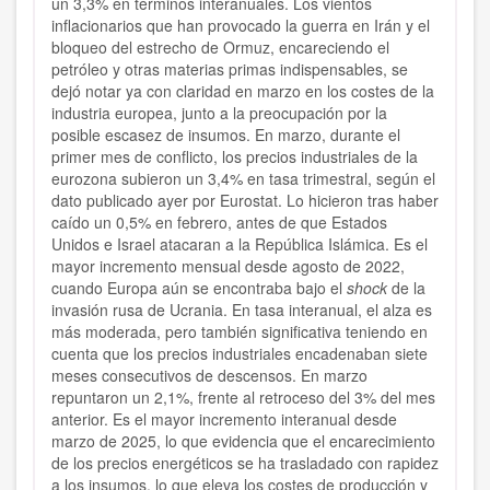
un 3,3% en términos interanuales. Los vientos
inflacionarios que han provocado la guerra en Irán y el
bloqueo del estrecho de Ormuz, encareciendo el
petróleo y otras materias primas indispensables, se
dejó notar ya con claridad en marzo en los costes de la
industria europea, junto a la preocupación por la
posible escasez de insumos. En marzo, durante el
primer mes de conflicto, los precios industriales de la
eurozona subieron un 3,4% en tasa trimestral, según el
dato publicado ayer por Eurostat. Lo hicieron tras haber
caído un 0,5% en febrero, antes de que Estados
Unidos e Israel atacaran a la República Islámica. Es el
mayor incremento mensual desde agosto de 2022,
cuando Europa aún se encontraba bajo el
shock
de la
invasión rusa de Ucrania. En tasa interanual, el alza es
más moderada, pero también significativa teniendo en
cuenta que los precios industriales encadenaban siete
meses consecutivos de descensos. En marzo
repuntaron un 2,1%, frente al retroceso del 3% del mes
anterior. Es el mayor incremento interanual desde
marzo de 2025, lo que evidencia que el encarecimiento
de los precios energéticos se ha trasladado con rapidez
a los insumos, lo que eleva los costes de producción y