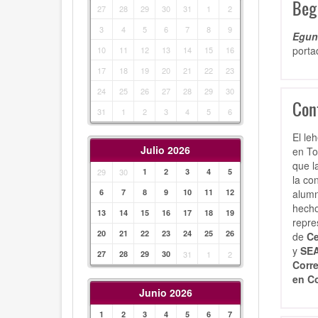
Beg
27
28
29
30
31
1
2
3
4
5
6
7
8
9
Egunk
porta
10
11
12
13
14
15
16
17
18
19
20
21
22
23
24
25
26
27
28
29
30
Con
31
1
2
3
4
5
6
El le
Julio 2026
en To
que l
29
30
1
2
3
4
5
la co
alumn
6
7
8
9
10
11
12
hecho
13
14
15
16
17
18
19
repre
20
21
22
23
24
25
26
de
C
y
SEA
27
28
29
30
31
1
2
Corr
en C
Junio 2026
1
2
3
4
5
6
7