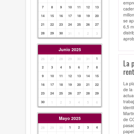
empre
7
8
9
10
11
12
13
caden
millo
14
15
16
17
18
19
20
se ap
21
22
23
24
25
26
27
6,5 m
distr
28
29
30
31
1
2
3
aprob
Junio 2025
26
27
28
29
30
31
1
La p
2
3
4
5
6
7
8
rent
9
10
11
12
13
14
15
La pl
16
17
18
19
20
21
22
de la
23
24
25
26
27
28
29
actua
traba
30
1
2
3
4
5
6
ident
Marti
Mayo 2025
de CC
pasad
28
29
30
1
2
3
4
papel