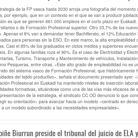
trategia de la FP vasca hasta 2030 arroja una fotografía del momento a
a, por ejemplo, que en un contexto en el que se van a producir jubilac
sión es que se generen 661.000 empleos en el corto plazo en Euskadi.
rsitarios o de Formación Profesional superior. Otro 33,7% de los nuevo
. Apenas el 8% van a demandar tener Bachillerato, el 12% Educación
vados para personas sin la ESO. En este marco, la alta empleabilidad d
ias. Casi el 85% de los graduados en ciclos medios y superiores encuen
ios. En algunas familias roza el 90%. Es el caso de Electricidad y Elect
ntarias, Turismo, Transporte y Mantenimiento de vehículos, Instalació
imo Pesqueras, entre otras. «Este alto grado de empleabilidad no es un
nido del sistema vasco de Formación Profesional, que históricamente 
idades del tejido productivo», señala el documento presentado ayer. 
ción Profesional en Euskadi ha mantenido niveles de inserción laboral
idades formativas, situándose como una de las vías más eficaces de 
 presentación de la estrategia, el sindicato CC OO denunció lo que con
egir su orientación» para avanzar hacia un modelo «centrado en derecho
e a un modelo subordinado a las necesidades empresariales».
iñe Biurrun preside el tribunal del juicio de ELA