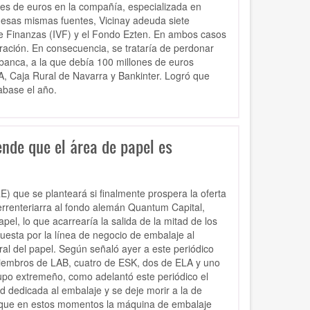
es de euros en la compañía, especializada en
n esas mismas fuentes, Vicinay adeuda siete
 de Finanzas (IVF) y el Fondo Ezten. En ambos casos
uración. En consecuencia, se trataría de perdonar
a banca, a la que debía 100 millones de euros
A, Caja Rural de Navarra y Bankinter. Logró que
abase el año.
ende que el área de papel es
) que se planteará si finalmente prospera la oferta
errenteriarra al fondo alemán Quantum Capital,
apel, lo que acarrearía la salida de la mitad de los
uesta por la línea de negocio de embalaje al
ural del papel. Según señaló ayer a este periódico
iembros de LAB, cuatro de ESK, dos de ELA y uno
upo extremeño, como adelantó este periódico el
d dedicada al embalaje y se deje morir a la de
n que en estos momentos la máquina de embalaje