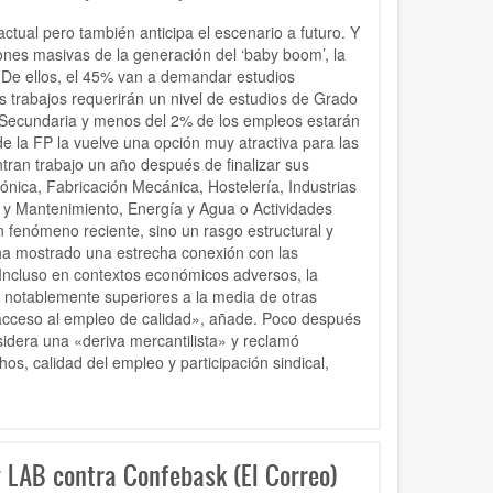
ctual pero también anticipa el escenario a futuro. Y
iones masivas de la generación del ‘baby boom’, la
 De ellos, el 45% van a demandar estudios
s trabajos requerirán un nivel de estudios de Grado
 Secundaria y menos del 2% de los empleos estarán
e la FP la vuelve una opción muy atractiva para las
tran trabajo un año después de finalizar sus
rónica, Fabricación Mecánica, Hostelería, Industrias
n y Mantenimiento, Energía y Agua o Actividades
 fenómeno reciente, sino un rasgo estructural y
ha mostrado una estrecha conexión con las
«Incluso en contextos económicos adversos, la
 notablemente superiores a la media de otras
acceso al empleo de calidad», añade. Poco después
sidera una «deriva mercantilista» y reclamó
s, calidad del empleo y participación sindical,
 y LAB contra Confebask (El Correo)