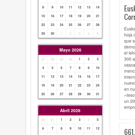
Eus
8
9
10
11
12
13
14
Corr
15
16
17
18
19
20
21
22
23
24
25
26
27
28
Euska
29
30
1
2
3
4
5
hoja 
que s
demog
Mayo 2026
el le
300 a
27
28
29
30
1
2
3
vasca
4
5
6
7
8
9
10
menci
inter
11
12
13
14
15
16
17
nuevo
18
19
20
21
22
23
24
en nu
25
26
27
28
29
30
31
«teso
un 20
empre
Abril 2026
30
31
1
2
3
4
5
6
7
8
9
10
11
12
661.