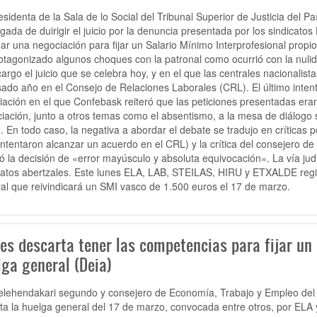
esidenta de la Sala de lo Social del Tribunal Superior de Justicia del P
gada de duirigir el juicio por la denuncia presentada por los sindicato
ar una negociación para fijar un Salario Mínimo Interprofesional propi
otagonizado algunos choques con la patronal como ocurrió con la nulid
cargo el juicio que se celebra hoy, y en el que las centrales nacionalist
sado año en el Consejo de Relaciones Laborales (CRL). El último intent
liación en el que Confebask reiteró que las peticiones presentadas eran
iación, junto a otros temas como el absentismo, a la mesa de diálogo s
. En todo caso, la negativa a abordar el debate se tradujo en críticas 
ntentaron alcanzar un acuerdo en el CRL) y la crítica del consejero d
icó la decisión de «error mayúsculo y absoluta equivocación». La vía jud
catos abertzales. Este lunes ELA, LAB, STEILAS, HIRU y ETXALDE regis
al que reivindicará un SMI vasco de 1.500 euros el 17 de marzo.
es descarta tener las competencias para fijar un 
lga general (Deia)
celehendakari segundo y consejero de Economía, Trabajo y Empleo del
ta la huelga general del 17 de marzo, convocada entre otros, por ELA