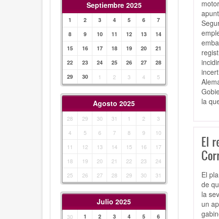
motor
Septiembre 2025
apunt
1
2
3
4
5
6
7
Segur
emple
8
9
10
11
12
13
14
embar
15
16
17
18
19
20
21
regis
incid
22
23
24
25
26
27
28
incer
29
30
1
2
3
4
5
Alema
Gobie
la qu
Agosto 2025
28
29
30
31
1
2
3
4
5
6
7
8
9
10
El r
11
12
13
14
15
16
17
Cor
18
19
20
21
22
23
24
El pl
25
26
27
28
29
30
31
de qu
la se
Julio 2025
un ap
gabin
30
1
2
3
4
5
6