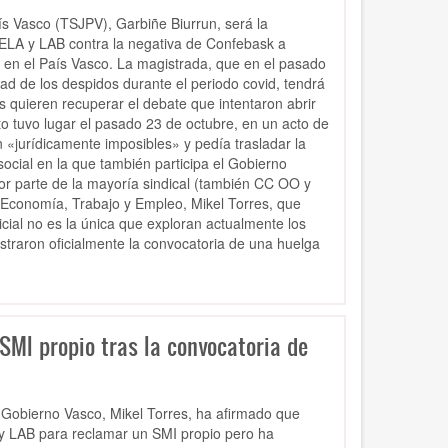
aís Vasco (TSJPV), Garbiñe Biurrun, será la
s ELA y LAB contra la negativa de Confebask a
o en el País Vasco. La magistrada, que en el pasado
ad de los despidos durante el periodo covid, tendrá
as quieren recuperar el debate que intentaron abrir
o tuvo lugar el pasado 23 de octubre, en un acto de
 «jurídicamente imposibles» y pedía trasladar la
ocial en la que también participa el Gobierno
por parte de la mayoría sindical (también CC OO y
e Economía, Trabajo y Empleo, Mikel Torres, que
icial no es la única que exploran actualmente los
traron oficialmente la convocatoria de una huelga
SMI propio tras la convocatoria de
 Gobierno Vasco, Mikel Torres, ha afirmado que
 y LAB para
reclamar un SMI propio pero ha