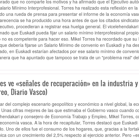
rado que no comparte los motivos y ha afirmado que el Ejecutivo aut
alario Mínimo Interprofesional.
Torres ha realizado esta reflexión en l
ido una rueda de prensa para presentar el informe de la economía vas
recencia se ha producido
una hora antes de que los citados sindicatos
jecutivo, procedieran a registrar esa huelga general.
El vicelehendakar
mado que Euskadi pueda fijar un salario mínimo interprofesional propio
 no es competente para hacer eso.
Mikel Torres ha recordado que su 
 que debería fijarse un Salario Mínimo de convenio en Euskadi y ha d
ado, en Euskadi estarían afectados por ese salario mínimo de convenio
nera que ha apuntado que
tampoco se trata de un "problema real" de
es ve «señales de recuperación» en la industria y
eo, Diario Vasco)
ar del complejo escenario geopolítico y económico a nivel global, la 
 Unas cifras mejores de las que estimaba el Gobierno vasco cuando co
ehendakari y consejero de Economía Trabajo y Empleo, Mikel Torres, co
 economía vasca. A la hora de recapitular, Torres destacó que Euskadi
o. Uno de ellos fue el consumo de los hogares, que, gracias a la fort
ica con un crecimiento del 2,5% respecto al ejercicio anterior. Pero «e