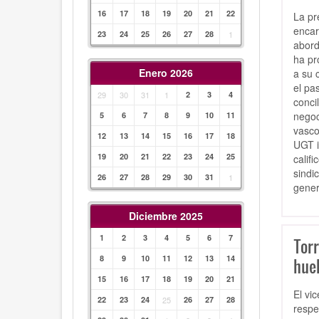
16
17
18
19
20
21
22
La pr
encar
23
24
25
26
27
28
1
abord
ha pr
Enero 2026
a su 
el pa
29
30
31
1
2
3
4
conci
negoc
5
6
7
8
9
10
11
vasco
12
13
14
15
16
17
18
UGT i
19
20
21
22
23
24
25
calif
sindi
26
27
28
29
30
31
1
gener
Diciembre 2025
1
2
3
4
5
6
7
Torr
8
9
10
11
12
13
14
hue
15
16
17
18
19
20
21
El vi
22
23
24
25
26
27
28
respe