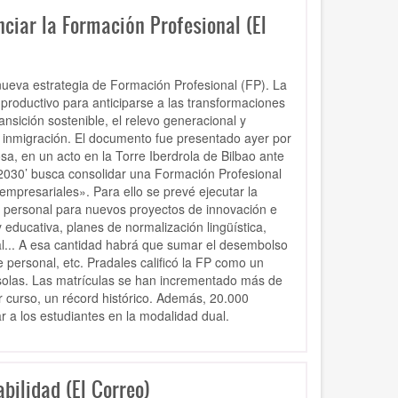
ciar la Formación Profesional (El
nueva estrategia de Formación Profesional (FP). La
o productivo para anticiparse a las transformaciones
ransición sostenible, el relevo generacional y
la inmigración. El documento fue presentado ayer por
a, en un acto en la Torre Iberdrola de Bilbao ante
2030’ busca consolidar una Formación Profesional
empresariales». Para ello se prevé ejecutar la
r personal para nuevos proyectos de innovación e
educativa, planes de normalización lingüística,
l... A esa cantidad habrá que sumar el desembolso
 personal, etc. Pradales calificó la FP como un
 solas. Las matrículas se han incrementado más de
 curso, un récord histórico. Además, 20.000
 a los estudiantes en la modalidad dual.
bilidad (El Correo)