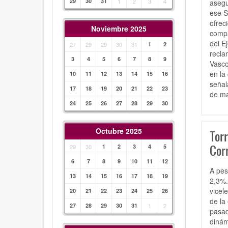
29
30
31
1
2
3
4
asegu
ese S
ofrec
Noviembre 2025
compa
del E
27
29
29
30
31
1
2
recla
3
4
5
6
7
8
9
Vasco
en la
10
11
12
13
14
15
16
señal
17
18
19
20
21
22
23
de ma
24
25
26
27
28
29
30
Octubre 2025
Torr
Corr
29
30
1
2
3
4
5
6
7
8
9
10
11
12
A pes
13
14
15
16
17
18
19
2,3%.
vicel
20
21
22
23
24
25
26
de la
27
28
29
30
31
1
2
pasad
dinám