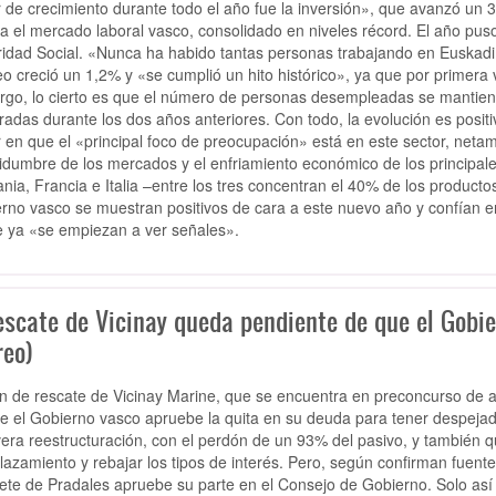
 de crecimiento durante todo el año fue la inversión», que avanzó un 3,
a el mercado laboral vasco, consolidado en niveles récord. El año puso 
idad Social. «Nunca ha habido tantas personas trabajando en Euskadi 
o creció un 1,2% y «se cumplió un hito histórico», ya que por primera 
go, lo cierto es que el número de personas desempleadas se mantiene 
tradas durante los dos años anteriores. Con todo, la evolución es positiv
ir en que el «principal foco de preocupación» está en este sector, netam
tidumbre de los mercados y el enfriamiento económico de los principal
nia, Francia e Italia –entre los tres concentran el 40% de los producto
rno vasco se muestran positivos de cara a este nuevo año y confían en 
e ya «se empiezan a ver señales».
escate de Vicinay queda pendiente de que el Gobie
reo)
an de rescate de Vicinay Marine, que se encuentra en preconcurso de ac
e el Gobierno vasco apruebe la quita en su deuda para tener despeja
vera reestructuración, con el perdón de un 93% del pasivo, y también q
lazamiento y rebajar los tipos de interés. Pero, según confirman fuent
ete de Pradales apruebe su parte en el Consejo de Gobierno. Solo así se 