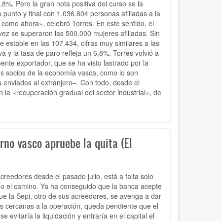
8%. Pero la gran nota positiva del curso se la
punto y final con 1.036.804 personas afiliadas a la
como ahora», celebró Torres. En este sentido, el
vez se superaron las 500.000 mujeres afiliadas. Sin
estable en las 107.434, cifras muy similares a las
a y la tasa de paro refleja un 6,8%. Torres volvió a
ente exportador, que se ha visto lastrado por la
es socios de la economía vasca, como lo son
s enviados al extranjero–. Con todo, desde el
la «recuperación gradual del sector industrial», de
rno vasco apruebe la quita (El
reedores desde el pasado julio, está a falta solo
do el camino. Ya ha conseguido que la banca acepte
ue la Sepi, otro de sus acreedores, se avenga a dar
es cercanas a la operación, queda pendiente que el
evitaría la liquidación y entraría en el capital el