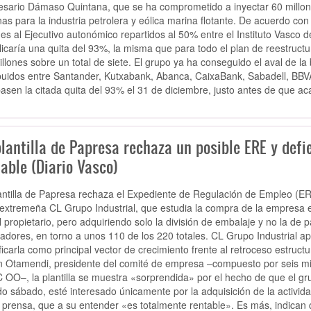
sario Dámaso Quintana, que se ha comprometido a inyectar 60 millon
as para la industria petrolera y eólica marina flotante. De acuerdo co
nes al Ejecutivo autonómico repartidos al 50% entre el Instituto Vasco
licaría una quita del 93%, la misma que para todo el plan de reestruct
illones sobre un total de siete. El grupo ya ha conseguido el aval de l
ibuidos entre Santander, Kutxabank, Abanca, CaixaBank, Sabadell, BBV
asen la citada quita del 93% el 31 de diciembre, justo antes de que ac
lantilla de Papresa rechaza un posible ERE y defi
able (Diario Vasco)
antilla de Papresa rechaza el Expediente de Regulación de Empleo (ERE
 extremeña CL Grupo Industrial, que estudia la compra de la empresa 
l propietario, pero adquiriendo solo la división de embalaje y no la de p
jadores, en torno a unos 110 de los 220 totales. CL Grupo Industrial ap
ificarla como principal vector de crecimiento frente al retroceso estruct
n Otamendi, presidente del comité de empresa –compuesto por seis m
 OO–, la plantilla se muestra «sorprendida» por el hecho de que el gr
o sábado, esté interesado únicamente por la adquisición de la activida
 prensa, que a su entender «es totalmente rentable». Es más, indica