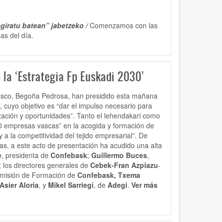
giratu batean” jabetzeko /
Comenzamos con las
as del día.
 la ‘Estrategia Fp Euskadi 2030’
Vasco, Begoña Pedrosa, han presidido esta mañana
, cuyo objetivo es “dar el impulso necesario para
zación y oportunidades”. Tanto el lehendakari como
0 empresas vascas” en la acogida y formación de
a la competitividad del tejido empresarial”. De
s, a este acto de presentación ha acudido una alta
e
, presidenta de
Confebask
;
Guillermo Buces
,
; los directores generales de
Cebek-Fran Azpiazu
-
Comisión de Formación de
Confebask, Txema
Asier Aloria
, y
Mikel Sarriegi
, de
Adegi
.
Ver más