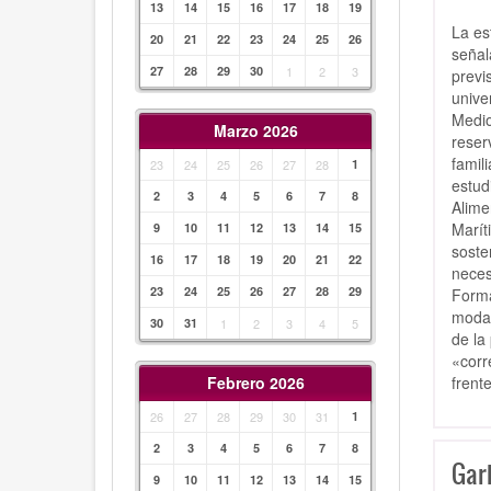
13
14
15
16
17
18
19
La es
20
21
22
23
24
25
26
señal
27
28
29
30
1
2
3
previ
unive
Medio
Marzo 2026
reser
famil
23
24
25
26
27
28
1
estud
2
3
4
5
6
7
8
Alime
Marít
9
10
11
12
13
14
15
soste
16
17
18
19
20
21
22
neces
23
24
25
26
27
28
29
Forma
modal
30
31
1
2
3
4
5
de la
«corr
frent
Febrero 2026
26
27
28
29
30
31
1
2
3
4
5
6
7
8
Garb
9
10
11
12
13
14
15