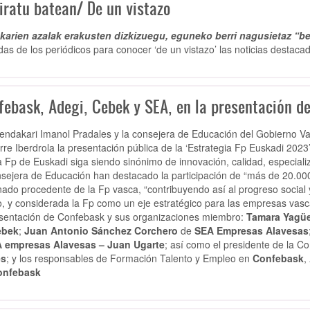
iratu batean/ De un vistazo
arien azalak erakusten dizkizuegu, eguneko berri nagusietaz “be
das de los periódicos para conocer ‘de un vistazo’ las noticias destacad
febask, Adegi, Cebek y SEA, en la presentación de
hendakari Imanol Pradales y la consejera de Educación del Gobierno 
rre Iberdrola la presentación pública de la ‘Estrategia Fp Euskadi 2023’
a Fp de Euskadi siga siendo sinónimo de innovación, calidad, especiali
nsejera de Educación han destacado la participación de “más de 20.00
ado procedente de la Fp vasca, “contribuyendo así al progreso social y 
, y considerada la Fp como un eje estratégico para las empresas vasca
sentación de Confebask y sus organizaciones miembro:
Tamara Yagü
ebek
;
Juan Antonio Sánchez Corchero
de
SEA Empresas Alavesas
 empresas Alavesas – Juan Ugarte
; así como el presidente de la 
es
; y los responsables de Formación Talento y Empleo en
Confebask
,
onfebask