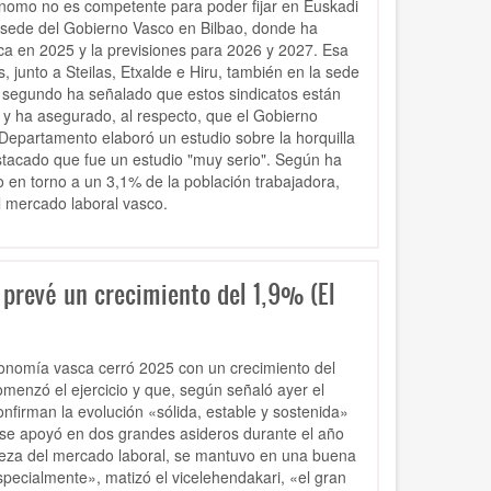
ónomo no es competente para poder fijar en Euskadi
a sede del Gobierno Vasco en Bilbao, donde ha
ca en 2025 y la previsiones para 2026 y 2027. Esa
, junto a Steilas, Etxalde e Hiru, también en la sede
i segundo ha señalado que estos sindicatos están
 y ha asegurado, al respecto, que
el Gobierno
Departamento elaboró un estudio sobre la horquilla
estacado que
fue un estudio "muy serio".
Según ha
 en torno a un 3,1% de la población trabajadora,
l mercado laboral vasco.
 prevé un crecimiento del 1,9% (El
economía vasca cerró 2025 con un crecimiento del
menzó el ejercicio y que, según señaló ayer el
nfirman la evolución «sólida, estable y sostenida»
 se apoyó en dos grandes asideros durante el año
aleza del mercado laboral, se mantuvo en una buena
specialmente», matizó el vicelehendakari, «el gran