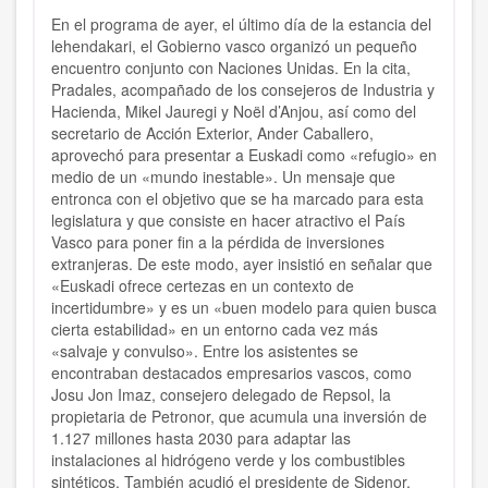
En el programa de ayer, el último día de la estancia del
lehendakari, el Gobierno vasco organizó un pequeño
encuentro conjunto con Naciones Unidas. En la cita,
Pradales, acompañado de los consejeros de Industria y
Hacienda, Mikel Jauregi y Noël d’Anjou, así como del
secretario de Acción Exterior, Ander Caballero,
aprovechó para presentar a Euskadi como «refugio» en
medio de un «mundo inestable». Un mensaje que
entronca con el objetivo que se ha marcado para esta
legislatura y que consiste en hacer atractivo el País
Vasco para poner fin a la pérdida de inversiones
extranjeras. De este modo, ayer insistió en señalar que
«Euskadi ofrece certezas en un contexto de
incertidumbre» y es un «buen modelo para quien busca
cierta estabilidad» en un entorno cada vez más
«salvaje y convulso». Entre los asistentes se
encontraban destacados empresarios vascos, como
Josu Jon Imaz, consejero delegado de Repsol, la
propietaria de Petronor, que acumula una inversión de
1.127 millones hasta 2030 para adaptar las
instalaciones al hidrógeno verde y los combustibles
sintéticos. También acudió el presidente de Sidenor,