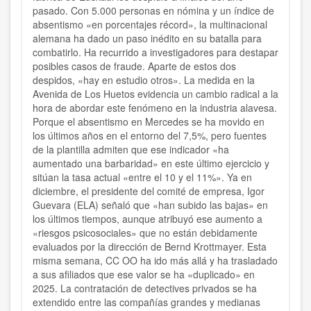
pasado. Con 5.000 personas en nómina y un índice de
absentismo «en porcentajes récord», la multinacional
alemana ha dado un paso inédito en su batalla para
combatirlo. Ha recurrido a investigadores para destapar
posibles casos de fraude. Aparte de estos dos
despidos, «hay en estudio otros». La medida en la
Avenida de Los Huetos evidencia un cambio radical a la
hora de abordar este fenómeno en la industria alavesa.
Porque el absentismo en Mercedes se ha movido en
los últimos años en el entorno del 7,5%, pero fuentes
de la plantilla admiten que ese indicador «ha
aumentado una barbaridad» en este último ejercicio y
sitúan la tasa actual «entre el 10 y el 11%». Ya en
diciembre, el presidente del comité de empresa, Igor
Guevara (ELA) señaló que «han subido las bajas» en
los últimos tiempos, aunque atribuyó ese aumento a
«riesgos psicosociales» que no están debidamente
evaluados por la dirección de Bernd Krottmayer. Esta
misma semana, CC OO ha ido más allá y ha trasladado
a sus afiliados que ese valor se ha «duplicado» en
2025. La contratación de detectives privados se ha
extendido entre las compañías grandes y medianas