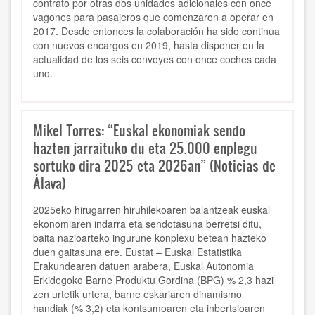
contrato por otras dos unidades adicionales con once
vagones para pasajeros que comenzaron a operar en
2017. Desde entonces la colaboración ha sido continua
con nuevos encargos en 2019, hasta disponer en la
actualidad de los seis convoyes con once coches cada
uno.
Mikel Torres: “Euskal ekonomiak sendo
hazten jarraituko du eta 25.000 enplegu
sortuko dira 2025 eta 2026an” (Noticias de
Álava)
2025eko hirugarren hiruhilekoaren balantzeak euskal
ekonomiaren indarra eta sendotasuna berretsi ditu,
baita nazioarteko ingurune konplexu betean hazteko
duen gaitasuna ere. Eustat – Euskal Estatistika
Erakundearen datuen arabera, Euskal Autonomia
Erkidegoko Barne Produktu Gordina (BPG) % 2,3 hazi
zen urtetik urtera, barne eskariaren dinamismo
handiak (% 3,2) eta kontsumoaren eta inbertsioaren