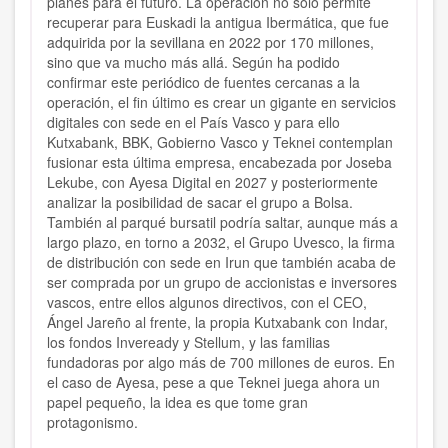
planes para el futuro. La operación no solo permite
recuperar para Euskadi la antigua Ibermática, que fue
adquirida por la sevillana en 2022 por 170 millones,
sino que va mucho más allá. Según ha podido
confirmar este periódico de fuentes cercanas a la
operación, el fin último es crear un gigante en servicios
digitales con sede en el País Vasco y para ello
Kutxabank, BBK, Gobierno Vasco y Teknei contemplan
fusionar esta última empresa, encabezada por Joseba
Lekube, con Ayesa Digital en 2027 y posteriormente
analizar la posibilidad de sacar el grupo a Bolsa.
También al parqué bursatil podría saltar, aunque más a
largo plazo, en torno a 2032, el Grupo Uvesco, la firma
de distribución con sede en Irun que también acaba de
ser comprada por un grupo de accionistas e inversores
vascos, entre ellos algunos directivos, con el CEO,
Ángel Jareño al frente, la propia Kutxabank con Indar,
los fondos Inveready y Stellum, y las familias
fundadoras por algo más de 700 millones de euros. En
el caso de Ayesa, pese a que Teknei juega ahora un
papel pequeño, la idea es que tome gran
protagonismo.