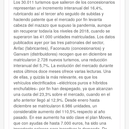
Los 30.011 turismos que salieron de los concesionarios
representan un incremento interanual del 16,4%,
rubricando así el tercer año seguido de subidas y
haciendo patente que el mercado por fin levanta
cabeza del mazazo que supuso la pandemia, aunque
sin recuperar todavía los niveles de 2018, cuando se
superaron las 41.000 unidades matriculadas. Los datos
publicados ayer por las tres patronales del sector,
Anfac (fabricantes), Faconauto (concesionarios) y
Ganvam (distribuidores) recogen que en diciembre se
matricularon 2.728 nuevos turismos, una reducción
interanual del 5,7%. La evolución del mercado durante
estos últimos doce meses ofrece varias lecturas. Una
de ellas, y quizás la más relevante, es que los
vehículos electrificados –eléctricos puros e híbridos
enchufables– por fin han despegado, ya que alcanzan
una cuota del 23,3% sobre el mercado, cuando en el
año anterior llegó al 12,9%. Desde enero hasta
diciembre se matricularon 6.986 unidades, un
considerable aumento del 110,5% respecto al año
pasado. En ese aumento ha sido clave el plan Moves,
que con ayudas de hasta 7.000 euros, ha sido una
importante palanca para incentivar la demanda. De