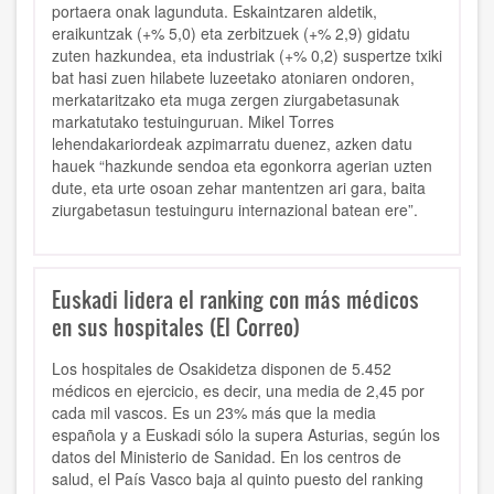
portaera onak lagunduta. Eskaintzaren aldetik,
eraikuntzak (+% 5,0) eta zerbitzuek (+% 2,9) gidatu
zuten hazkundea, eta industriak (+% 0,2) suspertze txiki
bat hasi zuen hilabete luzeetako atoniaren ondoren,
merkataritzako eta muga zergen ziurgabetasunak
markatutako testuinguruan. Mikel Torres
lehendakariordeak azpimarratu duenez, azken datu
hauek “hazkunde sendoa eta egonkorra agerian uzten
dute, eta urte osoan zehar mantentzen ari gara, baita
ziurgabetasun testuinguru internazional batean ere”.
Euskadi lidera el ranking con más médicos
en sus hospitales (El Correo)
Los hospitales de Osakidetza disponen de 5.452
médicos en ejercicio, es decir, una media de 2,45 por
cada mil vascos. Es un 23% más que la media
española y a Euskadi sólo la supera Asturias, según los
datos del Ministerio de Sanidad. En los centros de
salud, el País Vasco baja al quinto puesto del ranking