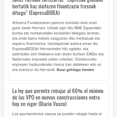
bertatik haz daitezen finantzazio tresnak
ditugu" (EnpresaBIDEA)
Artizarra Fundazioaren patrono izendatu dute orain
gutxi Javier Hernani. Urteak egin ditu BME Espainiako
burtsa eta merkatuetako kontseilari delegatu lanetan,
eta ondo baino hobeto ezagutzen ditu merkatuak eta
esparru finantzarioa. Izendapenak aukera eman dio
EnpresaBIDEAri Hernanirekin hitz egiteko, eta
aztertzeko zein bilakaera izan duten burtsan EAEko eta
Nafarroako enpresek azken urteetan. Etorkizuneko
enpresen hazkunderako tresna izan daitekeen edo ez
ere erantzun du Hernanik.
Ikusi gehiago hemen.
La ley que permite rebajar al 60% el mínimo
de las VPO en nuevas construcciones entra
hoy en vigor (Diario Vasco)
Los ayuntamientos vascos ya pueden rebajar hasta el