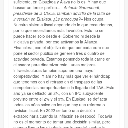
suficiente, en Gipuzkoa y Álava no lo es. Y hay que
buscar un tercer partido...
– Antonio Garamendi,
presidente de la CEOE, también advirtió de la falta de
inversión en Euskadi. ¿Le preocupa?–
Nos ocupa.
Nuestro sistema fiscal depende de lo que recaudemos,
por lo que necesitamos más inversión. Esto no se
puede hacer solo desde el Gobierno ni desde la
iniciativa privada, por eso activamos la Alianza
Financiera, con el objetivo de que por cada euro que
pone el sector público se generen tres o cuatro de
actividad privada. Estamos poniendo toda la carne en
el asador para dinamizar esto...unas mejores
infraestructuras también suponen una mayor
competitividad. Y ahí no hay más que ver el hándicap
que tenemos con el retraso en el traspaso de las
competencias aeroportuarias o la llegada del TAV...Este
año ya se deflactó un 2%, con un IPC subyacente
previsto entre el 2% y el 3%. En Euskadi se deflacta
todos los años salvo en los que hay una reforma o
revisión fiscal. En 2022 se tomó una decisión
extraordinaria cuando la inflación se desbocó. Todavía
no es el momento de tomar una decisión similar, pero
cuando llegue las diputaciones lo pondrán sobre la