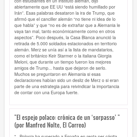
con estudiantes en un instituto alemán, dijo
abiertamente que EE UU “está siendo humillado por
Irán”. Esas palabras desataron la ira de Trump, que
afirmó que el canciller alemán “no tiene ni idea de lo
que habla” y que “no es de extrañar que a Alemania le
vaya tan mal, tanto económicamente como en otros
aspectos”. Poco después, la Casa Blanca anunció la
retirada de 5.000 soldados estacionados en territorio
alemán. Merz se unía así a la lista de mandatarios,
como el británico Keir Starmer o la italiana Giorgia
Meloni, que durante un tiempo fueron los mejores
amigos de Trump... hasta que dejaron de serlo.
Muchos se preguntaron en Alemania si esas
declaraciones habían sido un desliz de Merz o si eran
parte de una estrategia para reivindicar la importancia
de contar con una Europa fuerte.
"El espejo polaco: crónica de un ‘sorpasso’ "
(por Manfred Nolte, El Correo)
"...Polonia ha superado a España en renta per cápita